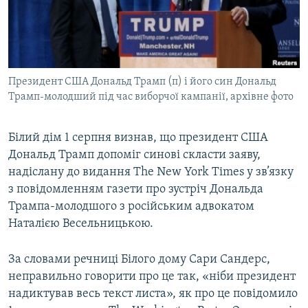
ВІДЕОУРОКИ «ELIFBE»
Русский
СВІДЧЕННЯ ОКУПАЦІЇ
Qırımtatar
УКРАЇНСЬКА ПРОБЛЕМА КРИМУ
Президент США Дональд Трамп (п) і його син Дональд
ДОЛУЧАЙСЯ!
ІНФОГРАФІКА
Трамп-молодший під час виборчої кампанії, архівне фото
Білий дім 1 серпня визнав, що президент США
Усі сайти RFE/RL
Дональд Трамп допоміг синові скласти заяву,
надіслану до видання The New York Times у зв’язку
з повідомленням газети про зустріч Дональда
Трампа-молодшого з російським адвокатом
Наталією Весельницькою.
За словами речниці Білого дому Сари Сандерс,
неправильно говорити про це так, «ніби президент
надиктував весь текст листа», як про це повідомило