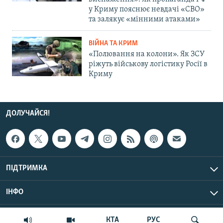
у Криму пояснює невдачі «СВО»
та залякує «мінними атаками»
ВІЙНА ТА КРИМ
«Полювання на колони». Як ЗСУ
ріжуть військову логістику Росії в
Криму
ДОЛУЧАЙСЯ!
ПІДТРИМКА
ІНФО
© Крим.Реалії, 2026 | Усі права застережено.
КТА
РУС