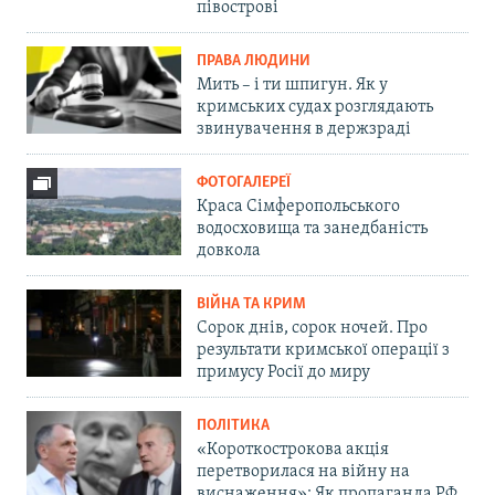
півострові
ПРАВА ЛЮДИНИ
Мить – і ти шпигун. Як у
кримських судах розглядають
звинувачення в держзраді
ФОТОГАЛЕРЕЇ
Краса Сімферопольського
водосховища та занедбаність
довкола
ВІЙНА ТА КРИМ
Сорок днів, сорок ночей. Про
результати кримської операції з
примусу Росії до миру
ПОЛІТИКА
«Короткострокова акція
перетворилася на війну на
виснаження»: Як пропаганда РФ