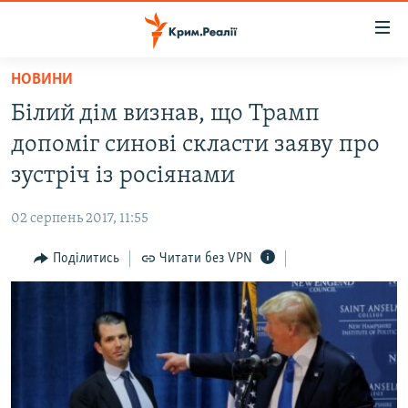
Доступність
посилання
Перейти
НОВИНИ
до
НОВИНИ
Білий дім визнав, що Трамп
основного
ВОДА.КРИМ
матеріалу
допоміг синові скласти заяву про
ВІДЕО ТА ФОТО
Перейти
зустріч із росіянами
до
ПОЛІТИКА
основної
02 серпень 2017, 11:55
БЛОГИ
навігації
Перейти
Поділитись
Читати без VPN
ПОГЛЯД
до
ІНТЕРВ'Ю
пошуку
ВСЕ ЗА ДЕНЬ
СПЕЦПРОЕКТИ
ЯК ОБІЙТИ БЛОКУВАННЯ
ДЕПОРТАЦІЯ