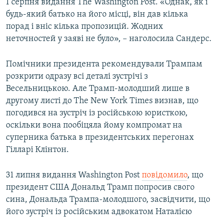
1 серпня видання The Washington Post. «Однак, як і
будь-який батько на його місці, він дав кілька
порад і вніс кілька пропозицій. Жодних
неточностей у заяві не було», – наголосила Сандерс.
Помічники президента рекомендували Трампам
розкрити одразу всі деталі зустрічі з
Весельницькою. Але Трамп-молодший лише в
другому листі до The New York Times визнав, що
погодився на зустріч із російською юристкою,
оскільки вона пообіцяла йому компромат на
суперника батька в президентських перегонах
Гілларі Клінтон.
31 липня видання Washington Post
повідомило
, що
президент США Дональд Трамп попросив свого
сина, Дональда Трампа-молодшого, засвідчити, що
його зустріч із російським адвокатом Наталією