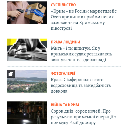
СУСПІЛЬСТВО
«Крим – не Росія»: маркетплейс
Ozon припинив прийом нових
замовлень на Кримському
півострові
ПРАВА ЛЮДИНИ
Мить – і ти шпигун. Як у
кримських судах розглядають
звинувачення в держзраді
ФОТОГАЛЕРЕЇ
Краса Сімферопольського
водосховища та занедбаність
довкола
ВІЙНА ТА КРИМ
Сорок днів, сорок ночей. Про
результати кримської операції з
примусу Росії до миру