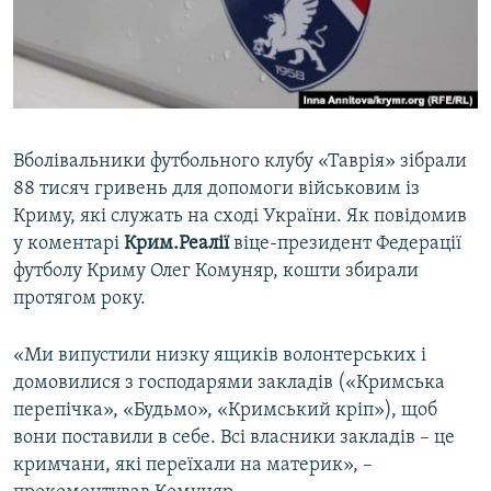
ВІДЕОУРОКИ «ELIFBE»
Русский
СВІДЧЕННЯ ОКУПАЦІЇ
Qırımtatar
УКРАЇНСЬКА ПРОБЛЕМА КРИМУ
ДОЛУЧАЙСЯ!
ІНФОГРАФІКА
Вболівальники футбольного клубу «Таврія» зібрали
88 тисяч гривень для допомоги військовим із
Криму, які служать на сході України. Як повідомив
Усі сайти RFE/RL
у коментарі
Крим.Реалії
віце-президент Федерації
футболу Криму Олег Комуняр, кошти збирали
протягом року.
«Ми випустили низку ящиків волонтерських і
домовилися з господарями закладів («Кримська
перепічка», «Будьмо», «Кримський кріп»), щоб
вони поставили в себе. Всі власники закладів – це
кримчани, які переїхали на материк», –