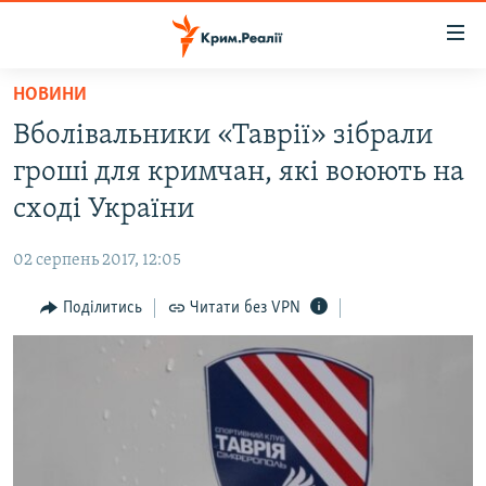
Доступність
посилання
Перейти
НОВИНИ
до
НОВИНИ
Вболівальники «Таврії» зібрали
основного
ВОДА.КРИМ
матеріалу
гроші для кримчан, які воюють на
ВІДЕО ТА ФОТО
Перейти
сході України
до
ПОЛІТИКА
основної
02 серпень 2017, 12:05
БЛОГИ
навігації
Перейти
Поділитись
Читати без VPN
ПОГЛЯД
до
ІНТЕРВ'Ю
пошуку
ВСЕ ЗА ДЕНЬ
СПЕЦПРОЕКТИ
ЯК ОБІЙТИ БЛОКУВАННЯ
ДЕПОРТАЦІЯ