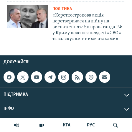
ПОЛІТИКА
«Короткострокова акція
перетворилася на війну на
виснаження»: Як пропаганда РФ
у Криму пояснює невдачі «СВО»
та залякує «мінними атаками»
ДОЛУЧАЙСЯ!
ПІДТРИМКА
ІНФО
© Крим.Реалії, 2026 | Усі права застережено.
КТА
РУС