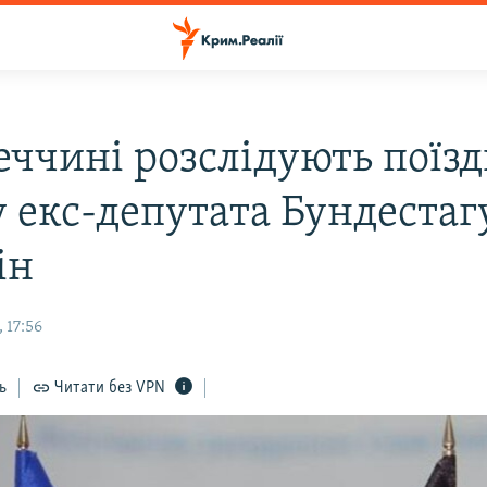
еччині розслідують поїзд
 екс-депутата Бундестаг
ін
 17:56
ь
Читати без VPN