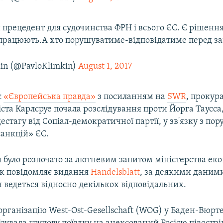
прецедент для судочинства ФРН і всього ЄС. Є рішення
 працюють.А хто порушуватиме-відповідатиме перед з
kin (@PavloKlimkin)
August 1, 2017
є
«Європейська правда»
з посиланням на
SWR
, прокур
ста Карлсруе почала розслідування проти Йорга Таусс
естагу від Соціал-демократичної партії, у зв'язку з п
анкцій» ЄС.
я було розпочато за лютневим запитом міністерства ек
к повідомляє видання
Handelsblatt
, за деякими даним
 ведеться відносно декількох відповідальних.
організацію West-Ost-Gesellschaft (WOG) у Баден-Вюрте