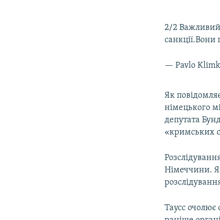
2/2 Важливий 
санкції.Вони
— Pavlo Klim
Як повідомля
німецького мі
депутата Бунд
«кримських с
Розслідуванн
Німеччини. Я
розслідування
Таусс очолює 