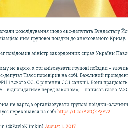
очали розслідування щодо екс-депутата Бундестагу Йор
анізацією ним групової поїздки до анексованого Криму.
ter повідомив міністр закордонних справ України Павл
иму не варто, а організовувати групові поїздки – злочи
-депутат Таусс перевірив на собі. Важливий прецеден
РН і всього ЄС. Є рішення ЄС і санкції. Вони працюють.
 – відповідатиме перед законом», – написав глава МЗ
Крим не варто,а організовувати групові поїздки–злочи
аусс переконався на собі
https://t.co/AztQkPgPv2
kin (@PavloKlimkin)
August 1, 2017