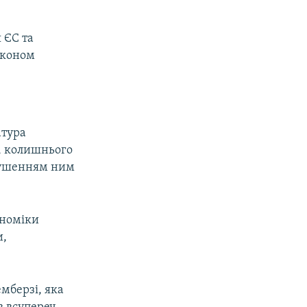
 ЄС та
аконом
атура
а, колишнього
орушенням ним
ономіки
и,
мберзі, яка