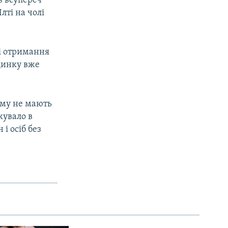
в всупереч
лті на чолі
ті отримання
удинку вже
иму не мають
кувало в
і осіб без