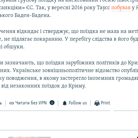
зувала групову поїздку на анексований Росією півострі
нкціям» ЄС. Так, у вересні 2016 року Таусс
побував
у Я
цького Баден-Бадена.
чення відкидає і стверджує, що поїздка не мала на ме
же, не підлягає покаранню. У перебігу слідства в його б
ні обшуки.
и зазначають, що поїздки зарубіжних політиків до Кр
йних. Українське зовнішньополітичне відомство опублі
ку поводження, в якому застерегло іноземних громадян 
 від незаконних поїздок до Криму.
ь
Читати без VPN
Follow us
Print