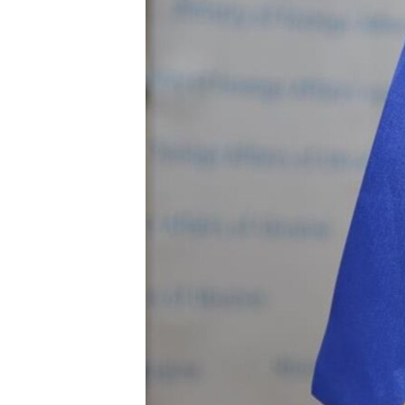
ВІДЕОУРОКИ «ELIFBE»
СВІДЧЕННЯ ОКУПАЦІЇ
УКРАЇНСЬКА ПРОБЛЕМА КРИМУ
ІНФОГРАФІКА