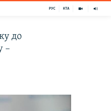
РУС
КТА
ку до
у –