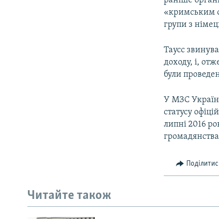
раніше органі
«кримським са
групи з німе
Таусс звинува
доходу, і, от
були проведе
У МЗС Україн
статусу офіці
липні 2016 ро
громадянства
Поділитис
Читайте також