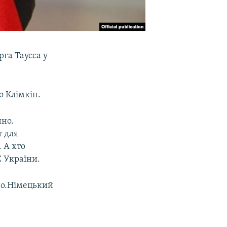
га Таусса у
о Клімкін.
нно.
т для
 А хто
С України.
нно.Німецький