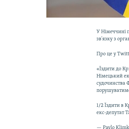
У Німеччині п
зв'язку з орг
Про це у Twit
«Їздити до Кр
Німецький екс
судочинства Ф
порушуватиме
1/2 Їздити в 
екс-депутат Т
— Pavlo Klim