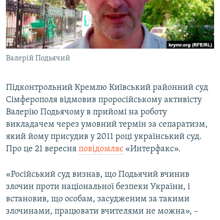
ВІДЕОУРОКИ «ELIFBE»
Русский
СВІДЧЕННЯ ОКУПАЦІЇ
Qırımtatar
УКРАЇНСЬКА ПРОБЛЕМА КРИМУ
Валерій Подьячий
ДОЛУЧАЙСЯ!
ІНФОГРАФІКА
Підконтрольний Кремлю Київський районний суд
Сімферополя відмовив проросійському активісту
Усі сайти RFE/RL
Валерію Подьячому в прийомі на роботу
викладачем через умовний термін за сепаратизм,
який йому присудив у 2011 році український суд.
Про це 21 вересня
повідомляє
«Интерфакс».
«Російський суд визнав, що Подьячий вчинив
злочин проти національної безпеки України, і
встановив, що особам, засудженим за такими
злочинами, працювати вчителями не можна», –