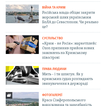
ВІЙНА ТА КРИМ
Російська влада обіцяє закрити
морський шлях українським
БпЛА до Севастополя. Чи реально
це?
СУСПІЛЬСТВО
«Крим – не Росія»: маркетплейс
Ozon припинив прийом нових
замовлень на Кримському
півострові
ПРАВА ЛЮДИНИ
Мить – і ти шпигун. Як у
кримських судах розглядають
звинувачення в держзраді
ФОТОГАЛЕРЕЇ
Краса Сімферопольського
водосховища та занедбаність