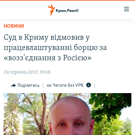
Доступність
посилання
Перейти
НОВИНИ
до
НОВИНИ
Суд в Криму відмовив у
основного
ВОДА.КРИМ
матеріалу
працевлаштуванні борцю за
ВІДЕО ТА ФОТО
Перейти
«возз'єднання з Росією»
до
ПОЛІТИКА
основної
02 серпень 2017, 19:08
БЛОГИ
навігації
Перейти
Поділитись
Читати без VPN
ПОГЛЯД
до
ІНТЕРВ'Ю
пошуку
ВСЕ ЗА ДЕНЬ
СПЕЦПРОЕКТИ
ЯК ОБІЙТИ БЛОКУВАННЯ
ДЕПОРТАЦІЯ