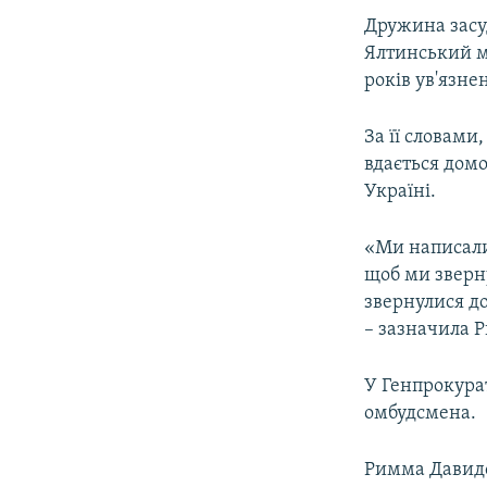
Дружина засу
Ялтинський мі
років ув'язне
За її словами
вдається дом
Україні.
«Ми написали
щоб ми зверну
звернулися д
– зазначила 
У Генпрокурат
омбудсмена.
Римма Давидов