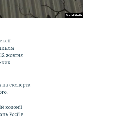
ексії
 чином
 12 жовтня
ських
 на експерта
ого.
й колонії
нь Росії в