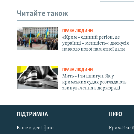
Читайте також
ПРАВА ЛЮДИНИ
«Крим – єдиний регіон, де
українці – меншість»: дискусія
навколо нової пам'ятної дати
ПРАВА ЛЮДИНИ
Мить – і ти шпигун. Як у
кримських судах розглядають
звинувачення в держзраді
Русский
ПІДТРИМКА
ІНФО
Qırımtatar
Ваше відео і фото
Крим.Реалії
ДОЛУЧАЙСЯ!