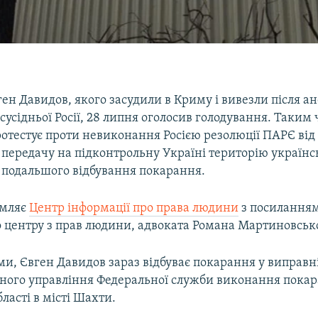
ен Давидов, якого засудили в Криму і вивезли після ан
 сусідньої Росії, 28 липня оголосив голодування. Таким
отестує проти невиконання Росією резолюції ПАРЄ від
 передачу на підконтрольну Україні територію україн
 подальшого відбування покарання.
омляє
Центр інформації про права людини
з посиланням
о центру з прав людини, адвоката Романа Мартиновськ
ми, Євген Давидов зараз відбуває покарання у виправні
ного управління Федеральної служби виконання покара
бласті в місті Шахти.