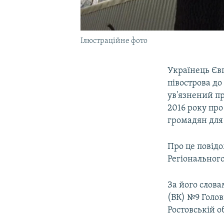
Ілюстраційне фото
Українець Євг
півострова до
ув'язнений пр
2016 року про
громадян для
Про це повід
Регіональног
За його слова
(ВК) №9 Голов
Ростовській о