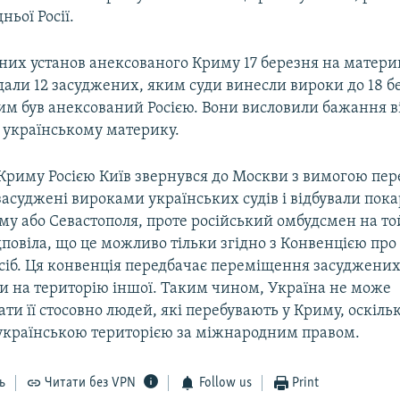
дньої Росії.
рних установ анексованого Криму 17 березня на матери
дали 12 засуджених, яким суди винесли вироки до 18 б
рим був анексований Росією. Вони висловили бажання в
 українському материку.
 Криму Росією Київ звернувся до Москви з вимогою пер
и засуджені вироками українських судів і відбували пок
му або Севастополя, проте російський омбудсмен на то
повіла, що це можливо тільки згідно з Конвенцією про
сіб. Ця конвенція передбачає переміщення засуджених 
ви на територію іншої. Таким чином, Україна не може
ти її стосовно людей, які перебувають у Криму, оскільк
українською територією за міжнародним правом.
ь
Читати без VPN
Follow us
Print