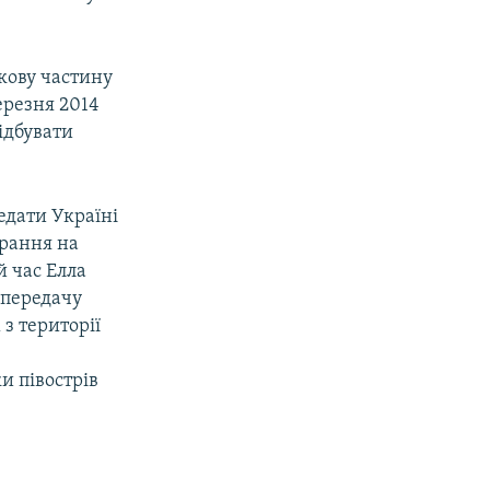
кову частину
ерезня 2014
ідбувати
едати Україні
арання на
й час Елла
 передачу
з території
и півострів