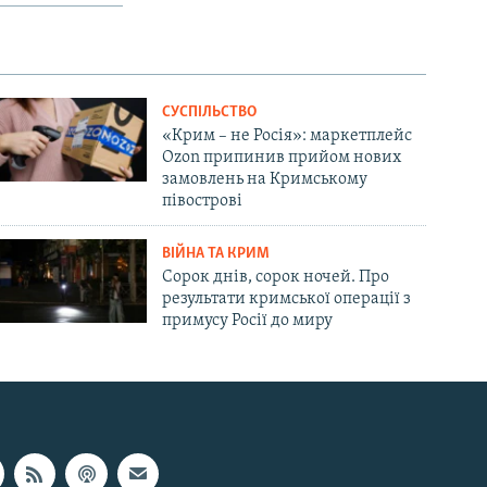
СУСПІЛЬСТВО
«Крим – не Росія»: маркетплейс
Ozon припинив прийом нових
замовлень на Кримському
півострові
ВІЙНА ТА КРИМ
Сорок днів, сорок ночей. Про
результати кримської операції з
примусу Росії до миру