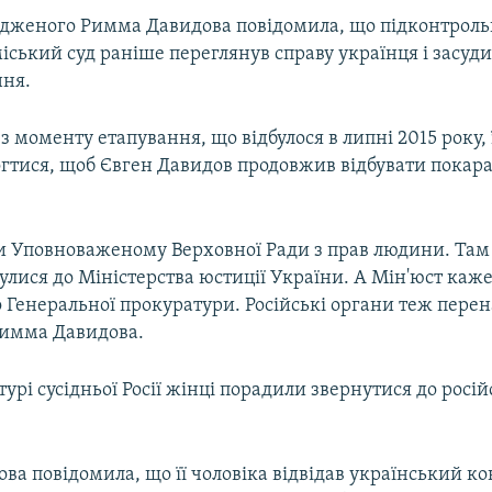
дженого Римма Давидова повідомила, що підконтрол
ський суд раніше переглянув справу українця і засуди
ння.
, з моменту етапування, що відбулося в липні 2015 року,
огтися, щоб Євген Давидов продовжив відбувати покар
 Уповноваженому Верховної Ради з прав людини. Там 
лися до Міністерства юстиції України. А Мін'юст каже
о Генеральної прокуратури. Російські органи теж пере
Римма Давидова.
урі сусідньої Росії жінці порадили звернутися до росій
а повідомила, що її чоловіка відвідав український ко