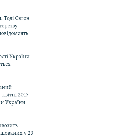
. Тоді Євген
терству
повідомлять
юсті України
ться
жений
 квітні 2017
ни України
ивозить
ашованих у 23