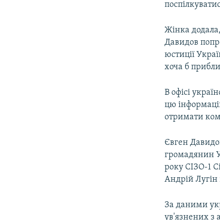
поспілкуватис
Жінка додала,
Давидов попро
юстиції Укра
хоча б прибли
В офісі украї
цю інформаці
отримати ком
Євген Давидо
громадянин Ук
року СІЗО-1 
Андрій Лугін
За даними ук
ув'язнених з 