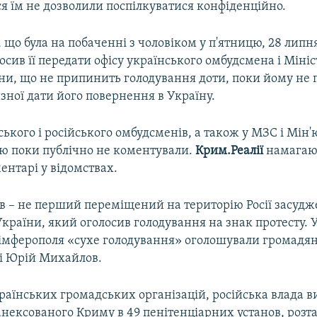
я їм не дозволили поспілкуватися конфіденційно.
 що була на побаченні з чоловіком у п'ятницю, 28 липня
сив її передати офісу українського омбудсмена і Мініс
їни, що не припинить голодування доти, поки йому не 
зної дати його повернення в Україну.
нського і російського омбудсменів, а також у МЗС і Мін'
ю поки публічно не коментували.
Крим.Реалії
намагаю
ентарі у відомствах.
в – не перший переміщений на територію Росії засуд
раїни, який оголосив голодування на знак протесту. У
Сімферополя «сухе голодування» оголошували громадя
 і Юрій Михайлов.
раїнських громадських організацій, російська влада в
анексованого Криму в 49 пенітенціарних установ, розт