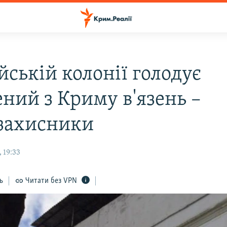
йській колонії голодує
ений з Криму в'язень –
захисники
 19:33
ь
Читати без VPN