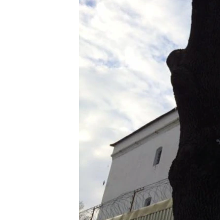
ВІДЕОУРОКИ «ELIFBE»
СВІДЧЕННЯ ОКУПАЦІЇ
УКРАЇНСЬКА ПРОБЛЕМА КРИМУ
ІНФОГРАФІКА