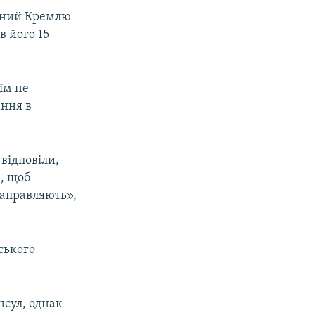
ьний Кремлю
в його 15
 їм не
ання в
відповіли,
, щоб
направляють»,
ського
нсул, однак