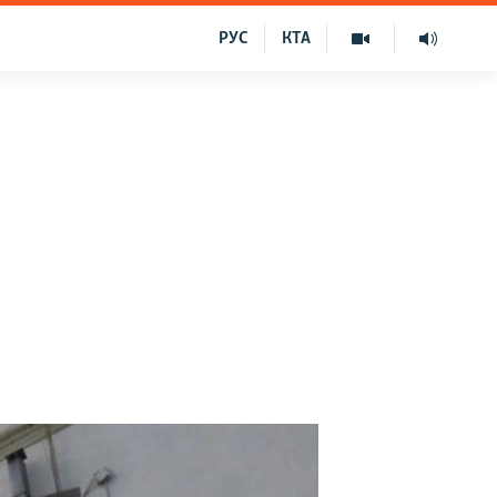
РУС
КТА