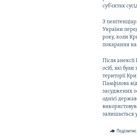
суб'єктах сусі
З пенітенціа
України пере
року, коли К
покарання на
Після анексії
осіб, які бул
території Кри
Памфілова від
засуджених о
однієї держа
використовува
залишається 
Поділитис