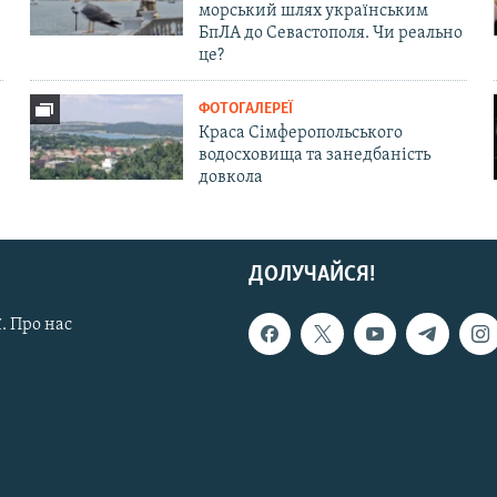
морський шлях українським
БпЛА до Севастополя. Чи реально
це?
ФОТОГАЛЕРЕЇ
Краса Сімферопольського
водосховища та занедбаність
довкола
ДОЛУЧАЙСЯ!
. Про нас