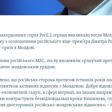
закордонних справ Росії 2 серпня викликало посла Мо
зку з оголошенням російського віце-прем’єра Дмитра Р
-ґрата в Молдові.
нням російського МЗС, послу висловили «рішучий прот
алене молдовським урядом.
лено, що російська сторона протягом останніх років по
озвитком активних відносин з Молдовою. Добре відомі
-економічній галузі, в сфері міграції, на інших напря
цим контрастують безвідповідальні кроки Кишинева, с
ив двосторонніх російсько-молдовських відносин», – 