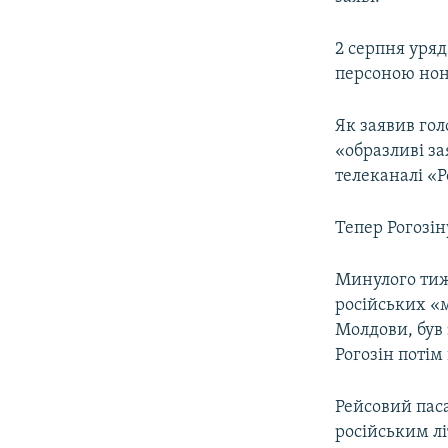
2 серпня уряд
персоною нон
Як заявив го
«образливі за
телеканалі «Р
Тепер Рогозін
Минулого тижн
російських «м
Молдови, був 
Рогозін потім
Рейсовий паса
російським л