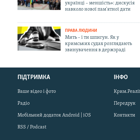
українці – меншість»: дискусія
навколо нової пам'ятної дати
ПРАВА ЛЮДИНИ
Мить – і ти шпигун. Як у
кримських судах розглядають
звинувачення в держзраді
Русский
ПІДТРИМКА
ІНФО
Qırımtatar
Ваше відео і фото
Крим.Реалії
ДОЛУЧАЙСЯ!
Радіо
Передрук
Мобільний додаток Android | iOS
Контакти
RSS / Podcast
Усі сайти RFE/RL