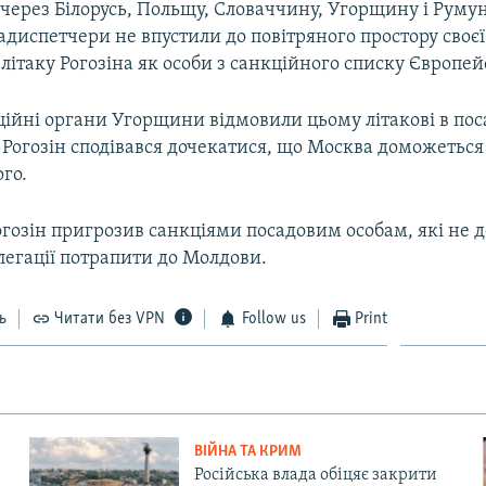
через Білорусь, Польщу, Словаччину, Угорщину і Румун
адиспетчери не впустили до повітряного простору своєї
 літаку Рогозіна як особи з санкційного списку Європей
ційні органи Угорщини відмовили цьому літакові в пос
 Рогозін сподівався дочекатися, що Москва доможеться
го.
огозін пригрозив санкціями посадовим особам, які не 
легації потрапити до Молдови.
ь
Читати без VPN
Follow us
Print
ВІЙНА ТА КРИМ
Російська влада обіцяє закрити