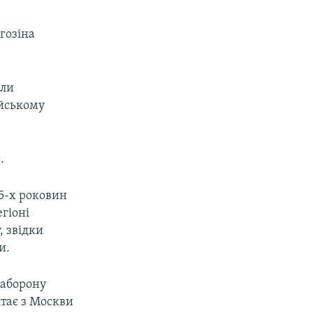
гозіна
али
ійському
.
25-х роковин
гіоні
, звідки
и.
заборону
тає з Москви