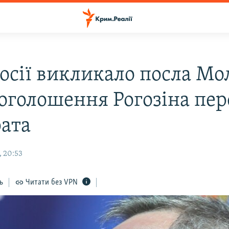
осії викликало посла Мо
 оголошення Рогозіна пе
рата
, 20:53
ь
Читати без VPN