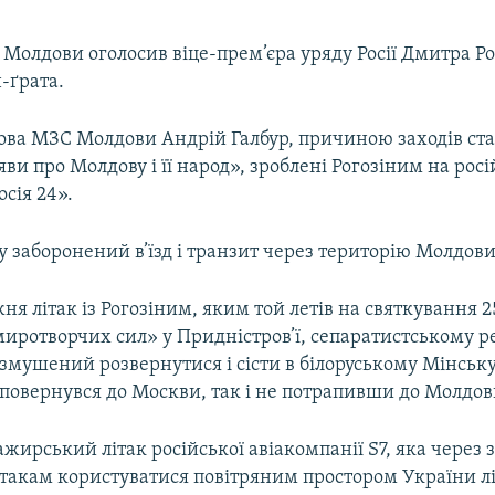
 Молдови оголосив віце-прем’єра уряду Росії Дмитра Ро
-ґрата.
лова МЗС Молдови Андрій Галбур, причиною заходів ст
яви про Молдову і її народ», зроблені Рогозіним на рос
осія 24».
у заборонений в’їзд і транзит через територію Молдови
я літак із Рогозіним, яким той летів на святкування 
иротворчих сил» у Придністров’ї, сепаратистському ре
змушений розвернутися і сісти в білоруському Мінську
 повернувся до Москви, так і не потрапивши до Молдов
жирський літак російської авіакомпанії S7, яка через 
ітакам користуватися повітряним простором України лі