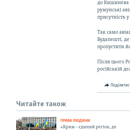
до Кишинева 
румунські аві
присутність у
Так само авіа
Будапешті, де
пропустити йо
Після цього Р
російській де
Поділитис
Читайте також
ПРАВА ЛЮДИНИ
«Крим – єдиний регіон, де