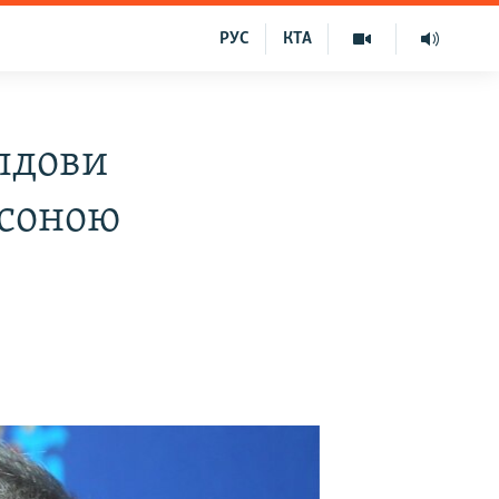
РУС
КТА
лдови
рсоною