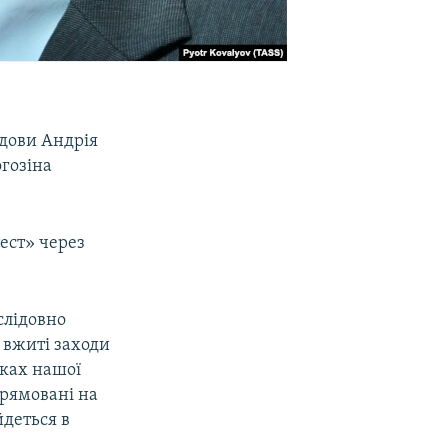
лдови Андрія
огозіна
ест» через
слідовно
 вжиті заходи
мках нашої
прямовані на
йдеться в