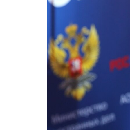
ВІДЕОУРОКИ «ELIFBE»
СВІДЧЕННЯ ОКУПАЦІЇ
УКРАЇНСЬКА ПРОБЛЕМА КРИМУ
ІНФОГРАФІКА