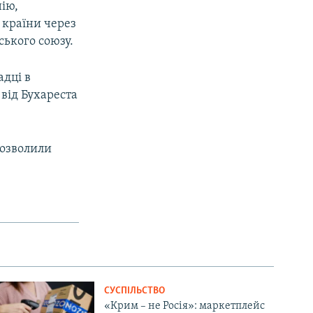
ію,
 країни через
ського союзу.
адці в
 від Бухареста
дозволили
СУСПІЛЬСТВО
«Крим – не Росія»: маркетплейс