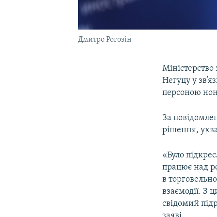
Дмитро Рогозін
Міністерство 
Негуцу у зв’я
персоною нон
За повідомле
рішення, ухв
«Було підкрес
працює над р
в торговельно
взаємодії. З 
свідомий підр
заяві.