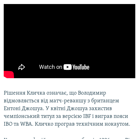
Рішення Кличка означає, що Володимир
відмовляється від матч-реваншу з британцем
Ентоні Джошуа. У квітні Джошуа захистив
чемпіонський титул за версією IBF і виграв пояси
IBO та WBA. Кличко програв технічним нокаутом.