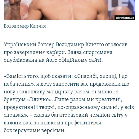
ВІДЕОУРОКИ «ELIFBE»
Русский
СВІДЧЕННЯ ОКУПАЦІЇ
Qırımtatar
Володимир Кличко
УКРАЇНСЬКА ПРОБЛЕМА КРИМУ
ДОЛУЧАЙСЯ!
ІНФОГРАФІКА
Український боксер Володимир Кличко оголосив
про завершення кар’єри. Заява спортсмена
опублікована на його офіційному сайті.
Усі сайти RFE/RL
«Замість того, щоб сказати: «Спасибі, хлопці, і до
побачення», я хочу запросити вас продовжити цю
нову і захопливу мандрівку разом, зі мною і з
брендом «Кличко». Лише разом ми креативні,
продуктивні і творчі, по-справжньому сильні, у всіх
справах», – сказав багаторазовий чемпіон світу у
важкій вазі за кількома професійними
боксерськими версіями.