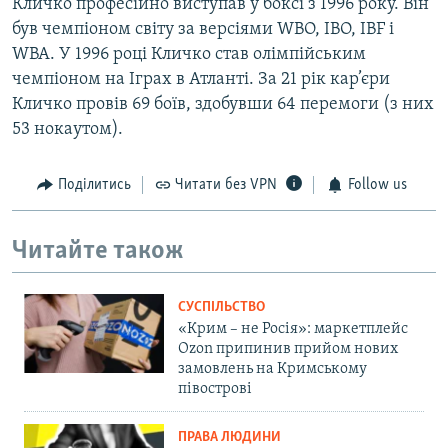
Кличко професійно виступав у боксі з 1996 року. Він
був чемпіоном світу за версіями WBO, IBO, IBF і
WBA. У 1996 році Кличко став олімпійським
чемпіоном на Іграх в Атланті. За 21 рік кар’єри
Кличко провів 69 боїв, здобувши 64 перемоги (з них
53 нокаутом).
Поділитись
Читати без VPN
Follow us
Читайте також
СУСПІЛЬСТВО
«Крим – не Росія»: маркетплейс
Ozon припинив прийом нових
замовлень на Кримському
півострові
ПРАВА ЛЮДИНИ