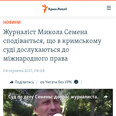
Доступність
посилання
Перейти
НОВИНИ
до
НОВИНИ
Журналіст Микола Семена
основного
ВОДА.КРИМ
матеріалу
сподівається, що в кримському
ВІДЕО ТА ФОТО
Перейти
суді дослухаються до
до
ПОЛІТИКА
міжнародного права
основної
БЛОГИ
навігації
04 серпень 2017, 08:08
Перейти
ПОГЛЯД
до
Поділитись
Читати без VPN
ІНТЕРВ'Ю
пошуку
ВСЕ ЗА ДЕНЬ
Суд по делу Семены: допрос журналиста и международное право (видео)
СПЕЦПРОЕКТИ
ЯК ОБІЙТИ БЛОКУВАННЯ
ДЕПОРТАЦІЯ