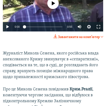
No media source currently available
ВІДЕОУРОКИ «ELIFBE»
Русский
СВІДЧЕННЯ ОКУПАЦІЇ
Qırımtatar
УКРАЇНСЬКА ПРОБЛЕМА КРИМУ
0:00
0:55
ДОЛУЧАЙСЯ!
ІНФОГРАФІКА
Завантажити на комп'ютер
Усі сайти RFE/RL
Журналіст Микола Семена, якого російська влада
анексованого Криму звинувачує в «сепаратизмі»,
сподівається на те, що в суді, де розглядають його
справу, врахують позицію міжнародного права
щодо приналежності кримського півострова.
Про це Микола Семена повідомив
Крим.Реалії
,
коментуючи чергове засідання, що відбулося в
підконтрольному Кремлю Залізничному