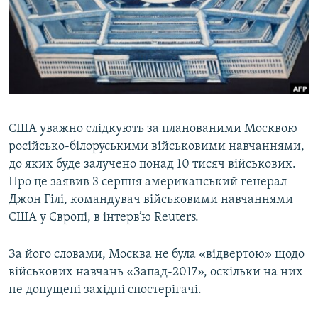
ВІДЕОУРОКИ «ELIFBE»
Русский
СВІДЧЕННЯ ОКУПАЦІЇ
Qırımtatar
УКРАЇНСЬКА ПРОБЛЕМА КРИМУ
ДОЛУЧАЙСЯ!
ІНФОГРАФІКА
США уважно слідкують за планованими Москвою
російсько-білоруськими військовими навчаннями,
Усі сайти RFE/RL
до яких буде залучено понад 10 тисяч військових.
Про це заявив 3 серпня американський генерал
Джон Гілі, командувач військовими навчаннями
США у Європі, в інтерв’ю Reuters.
За його словами, Москва не була «відвертою» щодо
військових навчань «Запад-2017», оскільки на них
не допущені західні спостерігачі.