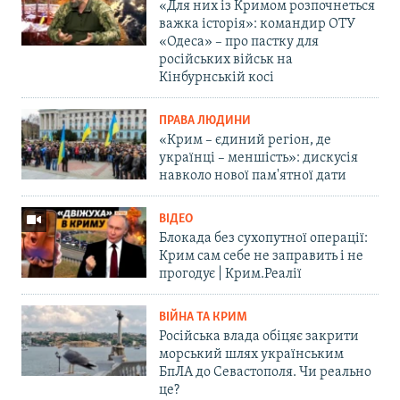
«Для них із Кримом розпочнеться
важка історія»: командир ОТУ
«Одеса» – про пастку для
російських військ на
Кінбурнській косі
ПРАВА ЛЮДИНИ
«Крим – єдиний регіон, де
українці – меншість»: дискусія
навколо нової пам'ятної дати
ВІДЕО
Блокада без сухопутної операції:
Крим сам себе не заправить і не
прогодує | Крим.Реалії
ВІЙНА ТА КРИМ
Російська влада обіцяє закрити
морський шлях українським
БпЛА до Севастополя. Чи реально
це?