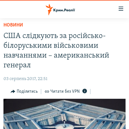
Доступність
посилання
Перейти
НОВИНИ
до
НОВИНИ
США слідкують за російсько-
основного
ВОДА.КРИМ
матеріалу
білоруськими військовими
ВІДЕО ТА ФОТО
Перейти
навчаннями – американський
до
ПОЛІТИКА
генерал
основної
БЛОГИ
навігації
03 серпень 2017, 22:51
Перейти
ПОГЛЯД
до
Поділитись
Читати без VPN
ІНТЕРВ'Ю
пошуку
ВСЕ ЗА ДЕНЬ
СПЕЦПРОЕКТИ
ЯК ОБІЙТИ БЛОКУВАННЯ
ДЕПОРТАЦІЯ