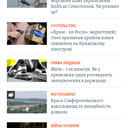
морський шлях українським
БпЛА до Севастополя. Чи реально
це?
СУСПІЛЬСТВО
«Крим – не Росія»: маркетплейс
Ozon припинив прийом нових
замовлень на Кримському
півострові
ПРАВА ЛЮДИНИ
Мить – і ти шпигун. Як у
кримських судах розглядають
звинувачення в держзраді
ФОТОГАЛЕРЕЇ
Краса Сімферопольського
водосховища та занедбаність
довкола
ВІЙНА ТА КРИМ