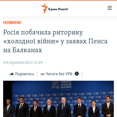
Доступність
посилання
Перейти
НОВИНИ
до
НОВИНИ
Росія побачила риторику
основного
ВОДА.КРИМ
матеріалу
«холодної війни» у заявах Пенса
ВІДЕО ТА ФОТО
Перейти
на Балканах
до
ПОЛІТИКА
основної
04 серпень 2017, 11:49
БЛОГИ
навігації
Перейти
Поділитись
Читати без VPN
ПОГЛЯД
до
ІНТЕРВ'Ю
пошуку
ВСЕ ЗА ДЕНЬ
СПЕЦПРОЕКТИ
ЯК ОБІЙТИ БЛОКУВАННЯ
ДЕПОРТАЦІЯ