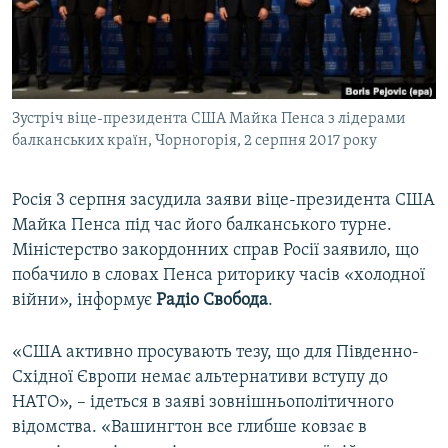
ВІДЕОУРОКИ «ELIFBE»
Русский
СВІДЧЕННЯ ОКУПАЦІЇ
Qırımtatar
УКРАЇНСЬКА ПРОБЛЕМА КРИМУ
Зустріч віце-президента США Майка Пенса з лідерами
ДОЛУЧАЙСЯ!
ІНФОГРАФІКА
балканських країн, Чорногорія, 2 серпня 2017 року
Росія 3 серпня засудила заяви віце-президента США
Усі сайти RFE/RL
Майка Пенса під час його балканського турне.
Міністерство закордонних справ Росії заявило, що
побачило в словах Пенса риторику часів «холодної
війни», інформує
Радіо Свобода
.
«США активно просувають тезу, що для Південно-
Східної Європи немає альтернативи вступу до
НАТО», – ідеться в заяві зовнішньополітичного
відомства. «Вашингтон все глибше ковзає в