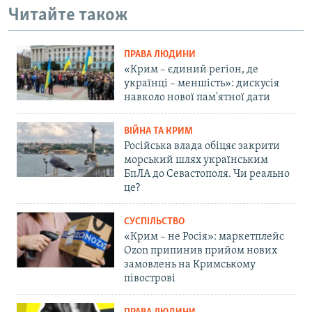
Читайте також
ПРАВА ЛЮДИНИ
«Крим – єдиний регіон, де
українці – меншість»: дискусія
навколо нової пам'ятної дати
ВІЙНА ТА КРИМ
Російська влада обіцяє закрити
морський шлях українським
БпЛА до Севастополя. Чи реально
це?
СУСПІЛЬСТВО
«Крим – не Росія»: маркетплейс
Ozon припинив прийом нових
замовлень на Кримському
півострові