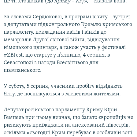
Це ті, хто доїхав (
до Криму – КР
)», – сказала вона.
За словами Сердюкової, в програмі візиту – зустріч
з депутатами підконтрольного Кремлю кримського
парламенту, покладання квітів і вінків до
меморіалів Другої світової війни, відвідування
німецького цвинтаря, а також участь у фестивалі
#ZBFest, що стартує у п'ятницю, 4 серпня, в
Севастополі з нагоди Всесвітнього дня
шампанського.
У суботу, 5 серпня, учасники пробігу відвідають
Ялту, де поспілкуються з місцевими жителями.
Депутат російського парламенту Криму Юрій
Гемпель при цьому визнав, що багато європейців не
ризикують приїжджати на анексований півострів,
оскільки «сьогодні Крим перебуває в особливій зоні