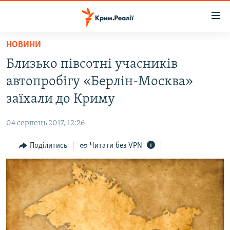
Доступність
посилання
Перейти
НОВИНИ
до
НОВИНИ
Близько півсотні учасників
основного
ВОДА.КРИМ
матеріалу
автопробігу «Берлін-Москва»
ВІДЕО ТА ФОТО
Перейти
заїхали до Криму
до
ПОЛІТИКА
основної
04 серпень 2017, 12:26
БЛОГИ
навігації
Перейти
Поділитись
Читати без VPN
ПОГЛЯД
до
ІНТЕРВ'Ю
пошуку
ВСЕ ЗА ДЕНЬ
СПЕЦПРОЕКТИ
ЯК ОБІЙТИ БЛОКУВАННЯ
ДЕПОРТАЦІЯ