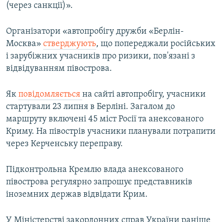
(через санкції)».
Організатори «автопробігу дружби «Берлін-
Москва»
стверджують
, що попереджали російських
і зарубіжних учасників про ризики, пов'язані з
відвідуванням півострова.
Як
повідомляється
на сайті автопробігу, учасники
стартували 23 липня в Берліні. Загалом до
маршруту включені 45 міст Росії та анексованого
Криму. На півострів учасники планували потрапити
через Керченську переправу.
Підконтрольна Кремлю влада анексованого
півострова регулярно запрошує представників
іноземних держав відвідати Крим.
У Міністерстві закордонних справ України раніше