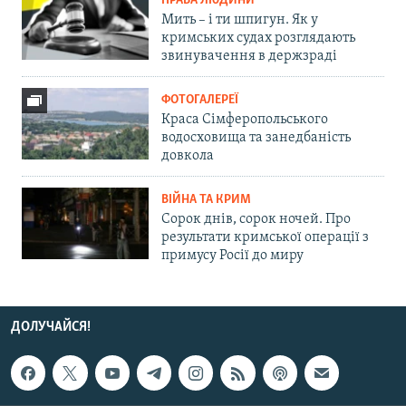
ПРАВА ЛЮДИНИ
Мить – і ти шпигун. Як у
кримських судах розглядають
звинувачення в держзраді
ФОТОГАЛЕРЕЇ
Краса Сімферопольського
водосховища та занедбаність
довкола
ВІЙНА ТА КРИМ
Сорок днів, сорок ночей. Про
результати кримської операції з
примусу Росії до миру
ДОЛУЧАЙСЯ!