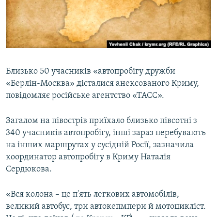
ВІДЕОУРОКИ «ELIFBE»
Русский
СВІДЧЕННЯ ОКУПАЦІЇ
Qırımtatar
УКРАЇНСЬКА ПРОБЛЕМА КРИМУ
ДОЛУЧАЙСЯ!
ІНФОГРАФІКА
Близько 50 учасників «автопробігу дружби
«Берлін-Москва» дісталися анексованого Криму,
повідомляє російське агентство «ТАСС».
Усі сайти RFE/RL
Загалом на півострів приїхало близько півсотні з
340 учасників автопробігу, інші зараз перебувають
на інших маршрутах у сусідній Росії, зазначила
координатор автопробігу в Криму Наталія
Сердюкова.
«Вся колона – це п'ять легкових автомобілів,
великий автобус, три автокепмпери й мотоцикліст.