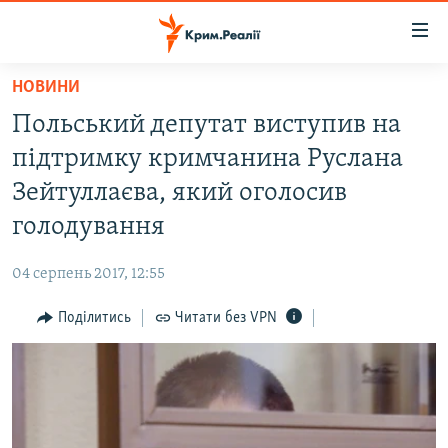
Доступність
посилання
Перейти
НОВИНИ
до
НОВИНИ
Польський депутат виступив на
основного
ВОДА.КРИМ
матеріалу
підтримку кримчанина Руслана
ВІДЕО ТА ФОТО
Перейти
Зейтуллаєва, який оголосив
до
ПОЛІТИКА
голодування
основної
БЛОГИ
навігації
04 серпень 2017, 12:55
Перейти
ПОГЛЯД
до
Поділитись
Читати без VPN
ІНТЕРВ'Ю
пошуку
ВСЕ ЗА ДЕНЬ
СПЕЦПРОЕКТИ
ЯК ОБІЙТИ БЛОКУВАННЯ
ДЕПОРТАЦІЯ