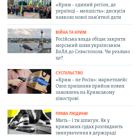
«Крим – єдиний регіон, де
українці – меншість»: дискусія
навколо нової пам'ятної дати
ВІЙНА ТА КРИМ
Російська влада обіцяє закрити
морський шлях українським
БпЛА до Севастополя. Чи реально
це?
СУСПІЛЬСТВО
«Крим – не Росія»: маркетплейс
Ozon припинив прийом нових
замовлень на Кримському
півострові
ПРАВА ЛЮДИНИ
Мить – і ти шпигун. Як у
кримських судах розглядають
звинувачення в держзраді