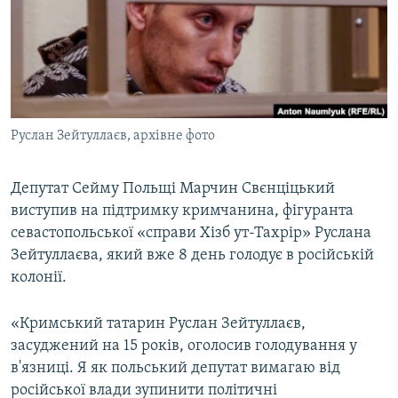
ВІДЕОУРОКИ «ELIFBE»
Русский
СВІДЧЕННЯ ОКУПАЦІЇ
Qırımtatar
УКРАЇНСЬКА ПРОБЛЕМА КРИМУ
ДОЛУЧАЙСЯ!
ІНФОГРАФІКА
Руслан Зейтуллаєв, архівне фото
Депутат Сейму Польщі Марчин Свєнціцький
Усі сайти RFE/RL
виступив на підтримку кримчанина, фігуранта
севастопольської «справи Хізб ут-Тахрір» Руслана
Зейтуллаєва, який вже 8 день голодує в російській
колонії.
«Кримський татарин Руслан Зейтуллаєв,
засуджений на 15 років, оголосив голодування у
в'язниці. Я як польський депутат вимагаю від
російської влади зупинити політичні