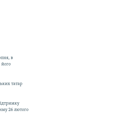
рпня, в
 його
ських татар
підтримку
риму 26 лютого