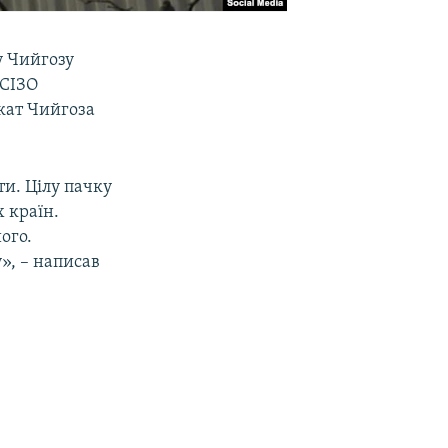
у Чийгозу
 СІЗО
кат Чийгоза
и. Цілу пачку
х країн.
ого.
у», – написав