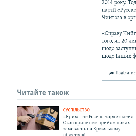
2014 року. То
партії «Русск
Чийгоза в орг
«Справу Чийго
того, як 20 л
щодо заступн
щодо інших ф
Поділитис
Читайте також
СУСПІЛЬСТВО
«Крим – не Росія»: маркетплейс
Ozon припинив прийом нових
замовлень на Кримському
півострові