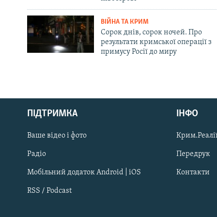
ВІЙНА ТА КРИМ
Сорок днів, сорок ночей. Про
результати кримської операції з
примусу Росії до миру
Русский
ПІДТРИМКА
ІНФО
Qırımtatar
Ваше відео і фото
Крим.Реалії
ДОЛУЧАЙСЯ!
Радіо
Передрук
Мобільний додаток Android | iOS
Контакти
RSS / Podcast
Усі сайти RFE/RL