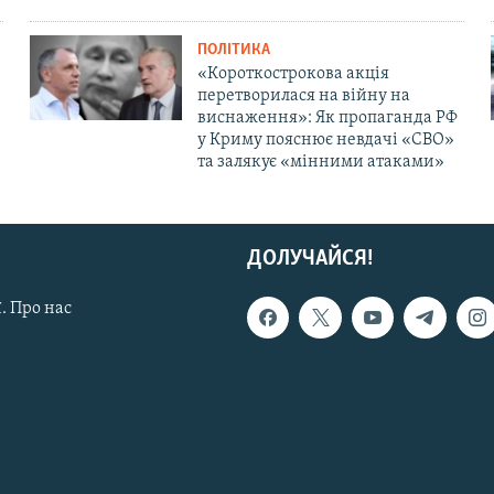
ПОЛІТИКА
«Короткострокова акція
перетворилася на війну на
виснаження»: Як пропаганда РФ
у Криму пояснює невдачі «СВО»
та залякує «мінними атаками»
ДОЛУЧАЙСЯ!
. Про нас