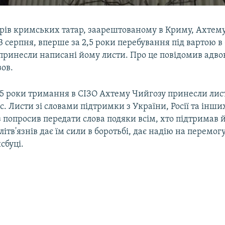
ерів кримських татар, заарештованому в Криму, Ахтем
3 серпня, вперше за 2,5 роки перебування під вартою в
принесли написані йому листи. Про це повідомив адво
ов.
,5 роки тримання в СІЗО Ахтему Чийгозу принесли лист
ас. Листи зі словами підтримки з України, Росії та інши
попросив передати слова подяки всім, хто підтримав й
ітв'язнів дає їм сили в боротьбі, дає надію на перемог
сбуці.