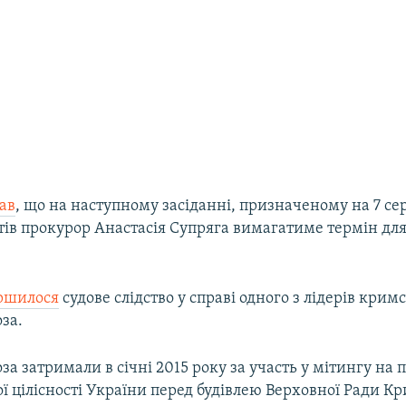
ав
, що на наступному засіданні, призначеному на 7 се
тів прокурор Анастасія Супряга вимагатиме термін для
ршилося
судове слідство у справі одного з лідерів крим
за.
а затримали в січні 2015 року за участь у мітингу на 
ї цілісності України перед будівлею Верховної Ради К