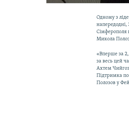
Одному з лід
напередодні, 
Сімферополя 
Микола Полоз
«Вперше за 2
за весь цей ч
Ахтем Чийгоз 
Підтримка пол
Полозов у Фей