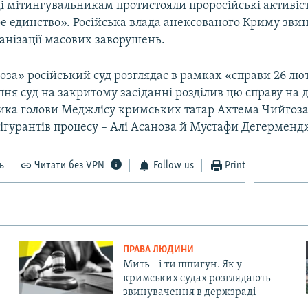
ді мітингувальникам протистояли проросійські активіст
ое единство». Російська влада анексованого Криму зви
анізації масових заворушень.
за» російський суд розглядає в рамках «справи 26 лют
ипня суд на закритому засіданні розділив цю справу на д
ика голови Меджлісу кримських татар Ахтема Чийгоза,
ігурантів процесу – Алі Асанова й Мустафи Дегерменд
ь
Читати без VPN
Follow us
Print
ПРАВА ЛЮДИНИ
Мить – і ти шпигун. Як у
кримських судах розглядають
звинувачення в держзраді