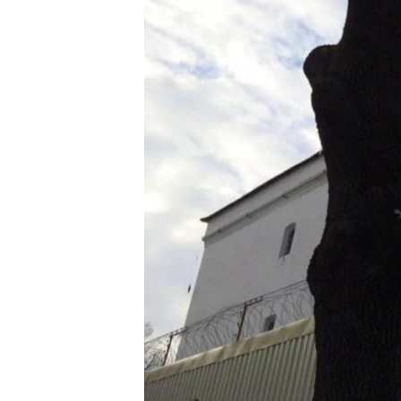
ВІДЕОУРОКИ «ELIFBE»
СВІДЧЕННЯ ОКУПАЦІЇ
УКРАЇНСЬКА ПРОБЛЕМА КРИМУ
ІНФОГРАФІКА