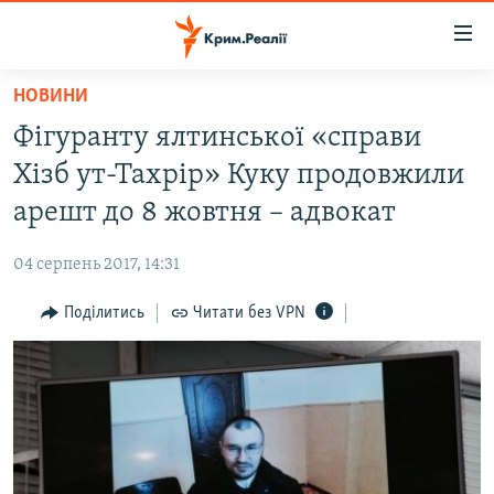
Доступність
посилання
Перейти
НОВИНИ
до
НОВИНИ
Фігуранту ялтинської «справи
основного
ВОДА.КРИМ
матеріалу
Хізб ут-Тахрір» Куку продовжили
ВІДЕО ТА ФОТО
Перейти
арешт до 8 жовтня – адвокат
до
ПОЛІТИКА
основної
04 серпень 2017, 14:31
БЛОГИ
навігації
Перейти
Поділитись
Читати без VPN
ПОГЛЯД
до
ІНТЕРВ'Ю
пошуку
ВСЕ ЗА ДЕНЬ
СПЕЦПРОЕКТИ
ЯК ОБІЙТИ БЛОКУВАННЯ
ДЕПОРТАЦІЯ