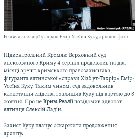
ВІДЕОУРОКИ «ELIFBE»
Русский
СВІДЧЕННЯ ОКУПАЦІЇ
Qırımtatar
УКРАЇНСЬКА ПРОБЛЕМА КРИМУ
Розгляд апеляції у справі Емір-Усеїна Куку, архівне фото
ДОЛУЧАЙСЯ!
ІНФОГРАФІКА
Підконтрольний Кремлю Верховний суд
анексованого Криму 4 серпня продовжив на два
Усі сайти RFE/RL
місяці арешт кримського правозахисника,
фігуранта ялтинської «справи Хізб ут-Тахрір» Емір-
Усеїна Куку. Таким чином, суд задовольнив
клопотання слідства і залишив Куку під вартою до 8
жовтня. Про це
Крим.Реалії
повідомив адвокат
ялтинця Олексій Ладін.
Захист Куку планує оскаржити продовження
арешту.