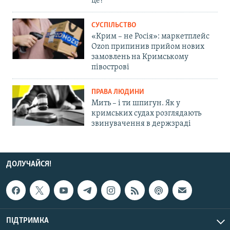
це?
СУСПІЛЬСТВО
«Крим – не Росія»: маркетплейс
Ozon припинив прийом нових
замовлень на Кримському
півострові
ПРАВА ЛЮДИНИ
Мить – і ти шпигун. Як у
кримських судах розглядають
звинувачення в держзраді
ДОЛУЧАЙСЯ!
ПІДТРИМКА