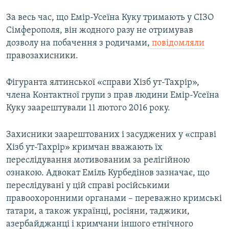
За весь час, що Емір-Усеїна Куку тримають у СІЗО
Сімферополя, він жодного разу не отримував
дозволу на побачення з родичами,
повідомляли
правозахисники.
Фігуранта ялтинської «справи Хізб ут-Тахрір»,
члена Контактної групи з прав людини Емір-Усеїна
Куку заарештували 11 лютого 2016 року.
Захисники заарештованих і засуджених у «справі
Хізб ут-Тахрір» кримчан вважають їх
переслідування мотивованим за релігійною
ознакою. Адвокат Еміль Курбедінов зазначає, що
переслідувані у цій справі російськими
правоохоронними органами – переважно кримські
татари, а також українці, росіяни, таджики,
азербайджанці і кримчани іншого етнічного