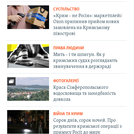
СУСПІЛЬСТВО
«Крим – не Росія»: маркетплейс
Ozon припинив прийом нових
замовлень на Кримському
півострові
ПРАВА ЛЮДИНИ
Мить – і ти шпигун. Як у
кримських судах розглядають
звинувачення в держзраді
ФОТОГАЛЕРЕЇ
Краса Сімферопольського
водосховища та занедбаність
довкола
ВІЙНА ТА КРИМ
Сорок днів, сорок ночей. Про
результати кримської операції з
примусу Росії до миру