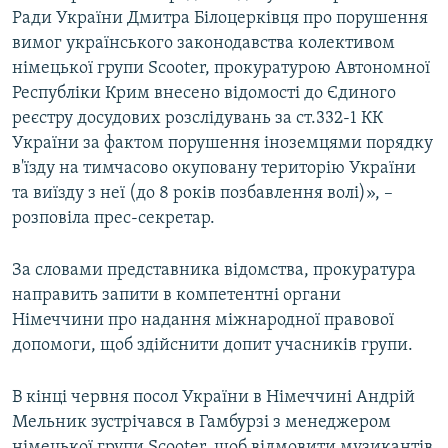
Ради України Дмитра Білоцерківця про порушення
вимог українського законодавства колективом
німецької групи Scooter, прокуратурою Автономної
Республіки Крим внесено відомості до Єдиного
реєстру досудових розслідувань за ст.332-1 КК
України за фактом порушення іноземцями порядку
в'їзду на тимчасово окуповану територію України
та виїзду з неї (до 8 років позбавлення волі)», –
розповіла прес-секретар.
За словами представника відомства, прокуратура
направить запити в компетентні органи
Німеччини про надання міжнародної правової
допомоги, щоб здійснити допит учасників групи.
В кінці червня посол України в Німеччині Андрій
Мельник зустрічався в Гамбурзі з менеджером
німецької групи Scooter, щоб відмовити музикантів