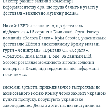
Бакстер раніше заявив в коментарі
інформагентству dpa, що група бачить в участі у
фестивалі «виключно музичну подію».
На сайті ZBFest зазначено, що фестиваль
відбудеться 4 і 5 серпня в Балаклаві. Організатор –
компанія «Золота Балка». Крім Scooter, учасниками
фестивалю ZBfest в анексованому Криму вказані
гурти «Ленінград», «Бригада С», «Серьга»,
«Градуси», Діма Білан, L`one. За даними Bild,
Scooter розглядає можливість зіграти сольний
концерт і в Києві, підтвердження цієї інформації
поки немає.
Іноземні артисти, приїжджаючи з гастролями до
анексованого Росією Криму через закриті Україною
пункти пропуску, порушують українське
законодавство. Деякі з артистів, які виступили на