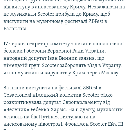
від виступу в анексованому Криму. Незважаючи на
це музиканти Scooter прибули до Криму, щоб
виступити на музичному фестивалі ZBFest в
Балаклаві.
17 червня секретар комітету з питань національної
безпеки і оборони Верховної Ради України,
народний депутат Іван Винник заявив, що
німецькій групі Scooter заборонять в'їзд в Україну,
якщо музиканти вирушать у Крим через Москву.
За плани виступити на фестивалі ZBFest в
Севастополі німецький колектив Scooter різко
розкритикувала депутат Європарламенту від
«Зелених» Ребекка Хармс. На її думку, музиканти
«стають на бік Путіна», виступаючи на
анексованому півострові. Фронтмен Scooter Ейч Пі