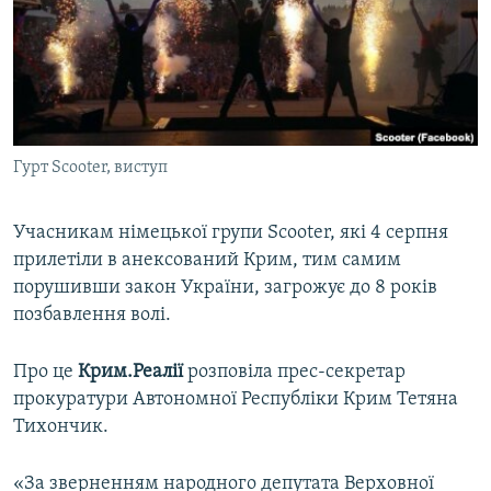
ВІДЕОУРОКИ «ELIFBE»
Русский
СВІДЧЕННЯ ОКУПАЦІЇ
Qırımtatar
УКРАЇНСЬКА ПРОБЛЕМА КРИМУ
ДОЛУЧАЙСЯ!
ІНФОГРАФІКА
Гурт Scooter, виступ
Учасникам німецької групи Scooter, які 4 серпня
Усі сайти RFE/RL
прилетіли в анексований Крим, тим самим
порушивши закон України, загрожує до 8 років
позбавлення волі.
Про це
Крим.Реалії
розповіла прес-секретар
прокуратури Автономної Республіки Крим Тетяна
Тихончик.
«За зверненням народного депутата Верховної