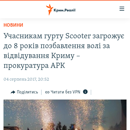
Доступність
посилання
Перейти
НОВИНИ
до
НОВИНИ
Учасникам гурту Scooter загрожує
основного
ВОДА.КРИМ
матеріалу
до 8 років позбавлення волі за
ВІДЕО ТА ФОТО
Перейти
відвідування Криму –
до
ПОЛІТИКА
прокуратура АРК
основної
БЛОГИ
навігації
04 серпень 2017, 20:52
Перейти
ПОГЛЯД
до
Поділитись
Читати без VPN
ІНТЕРВ'Ю
пошуку
ВСЕ ЗА ДЕНЬ
СПЕЦПРОЕКТИ
ЯК ОБІЙТИ БЛОКУВАННЯ
ДЕПОРТАЦІЯ