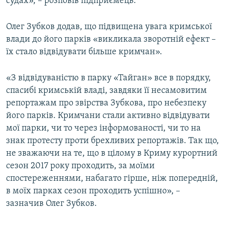
судах», – розповів підприємець.
Олег Зубков додав, що підвищена увага кримської
влади до його парків «викликала зворотній ефект –
їх стало відвідувати більше кримчан».
«З відвідуваністю в парку «Тайган» все в порядку,
спасибі кримській владі, завдяки її несамовитим
репортажам про звірства Зубкова, про небезпеку
його парків. Кримчани стали активно відвідувати
мої парки, чи то через інформованості, чи то на
знак протесту проти брехливих репортажів. Так що,
не зважаючи на те, що в цілому в Криму курортний
сезон 2017 року проходить, за моїми
спостереженнями, набагато гірше, ніж попередній,
в моїх парках сезон проходить успішно», –
зазначив Олег Зубков.