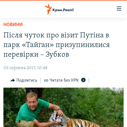
Доступність
посилання
Перейти
НОВИНИ
до
НОВИНИ
Після чуток про візит Путіна в
основного
ВОДА.КРИМ
матеріалу
парк «Тайган» призупинилися
ВІДЕО ТА ФОТО
Перейти
перевірки – Зубков
до
ПОЛІТИКА
основної
05 серпень 2017, 10:48
БЛОГИ
навігації
Перейти
Поділитись
Читати без VPN
ПОГЛЯД
до
ІНТЕРВ'Ю
пошуку
ВСЕ ЗА ДЕНЬ
СПЕЦПРОЕКТИ
ЯК ОБІЙТИ БЛОКУВАННЯ
ДЕПОРТАЦІЯ