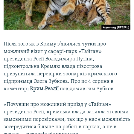
ВІДЕОУРОКИ «ELIFBE»
Русский
СВІДЧЕННЯ ОКУПАЦІЇ
Qırımtatar
УКРАЇНСЬКА ПРОБЛЕМА КРИМУ
ДОЛУЧАЙСЯ!
ІНФОГРАФІКА
Після того як в Криму з'явилися чутки про
можливий візит у сафарі-парк «Тайган»
президента Росії Володимира Путіна,
Усі сайти RFE/RL
підконтрольна Кремлю влада півострова
призупинила перевірки зоопарків кримського
підприємця Олега Зубкова. Про це 4 серпня в
коментарі
Крим.Реалії
повідомив сам Зубков.
«Почувши про можливий приїзд у «Тайган»
президента Росії, кримська влада затихла зі своїми
замовними перевірками, так що у нас є можливість
зосередитися більше на роботі в парках, а не в