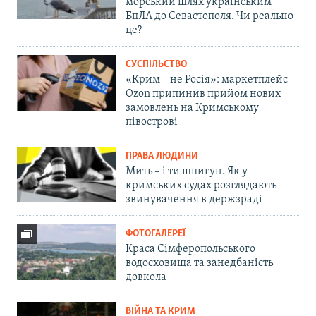
морський шлях українським
БпЛА до Севастополя. Чи реально
це?
СУСПІЛЬСТВО
«Крим – не Росія»: маркетплейс
Ozon припинив прийом нових
замовлень на Кримському
півострові
ПРАВА ЛЮДИНИ
Мить – і ти шпигун. Як у
кримських судах розглядають
звинувачення в держзраді
ФОТОГАЛЕРЕЇ
Краса Сімферопольського
водосховища та занедбаність
довкола
ВІЙНА ТА КРИМ