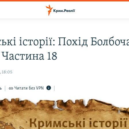
кі історії: Похід Болбоч
 Частина 18
, 18:05
ь
Читати без VPN