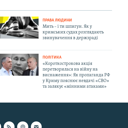
ПРАВА ЛЮДИНИ
Мить – і ти шпигун. Як у
кримських судах розглядають
звинувачення в держзраді
ПОЛІТИКА
«Короткострокова акція
перетворилася на війну на
виснаження»: Як пропаганда РФ
у Криму пояснює невдачі «СВО»
та залякує «мінними атаками»