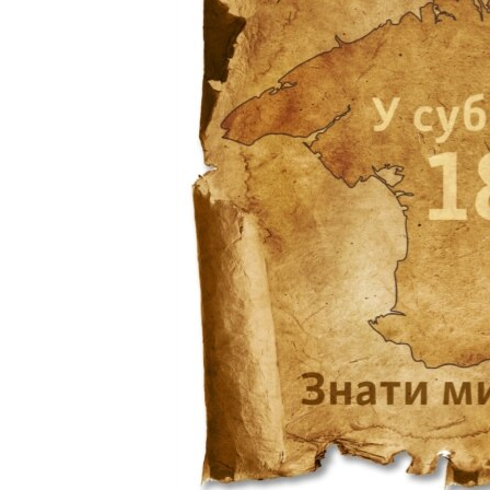
ВІДЕОУРОКИ «ELIFBE»
СВІДЧЕННЯ ОКУПАЦІЇ
УКРАЇНСЬКА ПРОБЛЕМА КРИМУ
ІНФОГРАФІКА