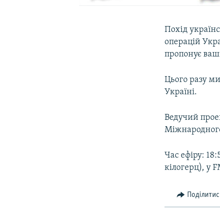
Похід українс
операцій Укра
пропонує ваші
Цього разу м
Україні.
Ведучий прое
Міжнародного
Час ефіру: 18
кілогерц), у 
Поділитис