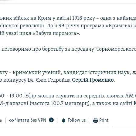
ьких військ на Крим у квітні 1918 року – одна з найви
їнської революції. До її 99-річчя програма «Кримські і
й увазі цикл «Забута перемога».
и поговоримо про боротьбу за передачу Чорноморського
кту – кримський учений, кандидат історичних наук, л
 конкурсу ім. Єжи Гедройца
Сергій Громенко
.
:50 – 19:00. Ефір можна слухати на середніх хвилях AM 
FM-діапазоні (частота 100.7 мегагерц), а також на сайті
ь
Читати без VPN
Follow us
Print