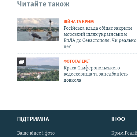
Читайте також
ВІЙНА ТА КРИМ
Російська влада обіцяє закрити
морський шлях українським
БпЛА до Севастополя. Чи реально
це?
ФОТОГАЛЕРЕЇ
Краса Сімферопольського
водосховища та занедбаність
довкола
Русский
ПІДТРИМКА
ІНФО
Qırımtatar
Ваше відео і фото
Крим.Реалії
ДОЛУЧАЙСЯ!