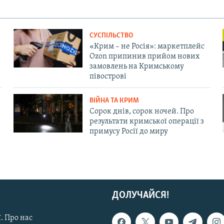
СУСПІЛЬСТВО
«Крим – не Росія»: маркетплейс
Ozon припинив прийом нових
замовлень на Кримському
півострові
ВІЙНА ТА КРИМ
Сорок днів, сорок ночей. Про
результати кримської операції з
примусу Росії до миру
ДОЛУЧАЙСЯ!
. Про нас