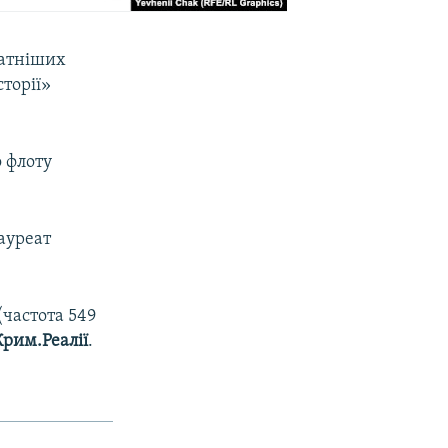
датніших
сторії»
 флоту
ауреат
(частота 549
Крим.Реалії
.