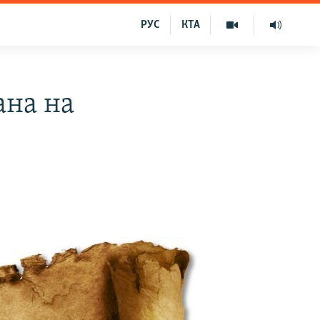
РУС
КТА
ана на