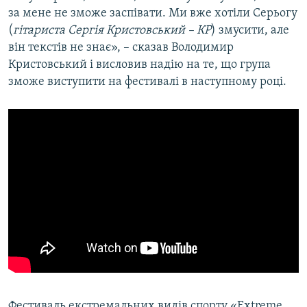
за мене не зможе заспівати. Ми вже хотіли Серьогу
(
гітариста Сергія Кристовський – КР
) змусити, але
він текстів не знає», – сказав Володимир
Кристовський і висловив надію на те, що група
зможе виступити на фестивалі в наступному році.
Фестиваль екстремальних видів спорту «Extreme