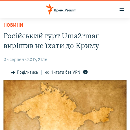
Доступність
посилання
Перейти
НОВИНИ
до
НОВИНИ
Російський гурт Uma2rman
основного
ВОДА.КРИМ
матеріалу
вирішив не їхати до Криму
ВІДЕО ТА ФОТО
Перейти
до
05 серпень 2017, 21:16
ПОЛІТИКА
основної
БЛОГИ
Поділитись
Читати без VPN
навігації
Перейти
ПОГЛЯД
до
ІНТЕРВ'Ю
пошуку
ВСЕ ЗА ДЕНЬ
СПЕЦПРОЕКТИ
ЯК ОБІЙТИ БЛОКУВАННЯ
ДЕПОРТАЦІЯ