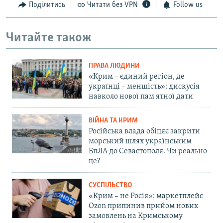
Поділитись
Читати без VPN
Follow us
Читайте також
ПРАВА ЛЮДИНИ
«Крим – єдиний регіон, де
українці – меншість»: дискусія
навколо нової пам'ятної дати
ВІЙНА ТА КРИМ
Російська влада обіцяє закрити
морський шлях українським
БпЛА до Севастополя. Чи реально
це?
СУСПІЛЬСТВО
«Крим – не Росія»: маркетплейс
Ozon припинив прийом нових
замовлень на Кримському