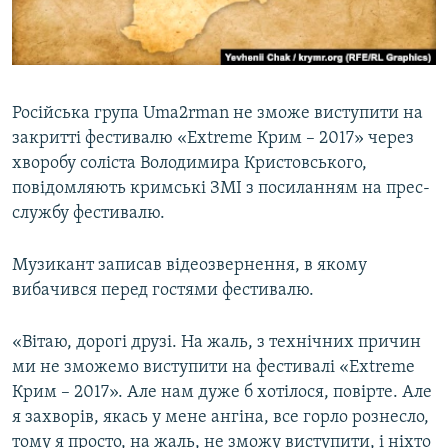
ВІДЕОУРОКИ «ELIFBE»
Русский
СВІДЧЕННЯ ОКУПАЦІЇ
Qırımtatar
УКРАЇНСЬКА ПРОБЛЕМА КРИМУ
Російська група Uma2rman не зможе виступити на
ДОЛУЧАЙСЯ!
ІНФОГРАФІКА
закритті фестивалю «Extreme Крим – 2017» через
хворобу соліста Володимира Кристовського,
повідомляють кримські ЗМІ з посиланням на прес-
службу фестивалю.
Усі сайти RFE/RL
Музикант записав відеозвернення, в якому
вибачився перед гостями фестивалю.
«Вітаю, дорогі друзі. На жаль, з технічних причин
ми не зможемо виступити на фестивалі «Extreme
Крим – 2017». Але нам дуже б хотілося, повірте. Але
я захворів, якась у мене ангіна, все горло рознесло,
тому я просто, на жаль, не зможу виступити, і ніхто