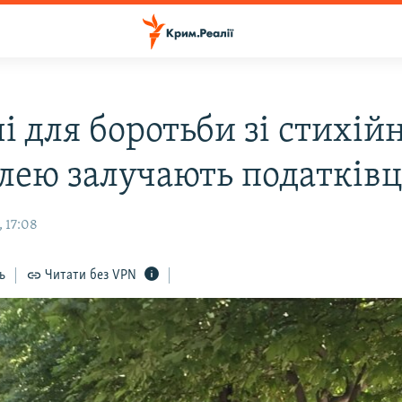
і для боротьби зі стихій
влею залучають податківц
 17:08
ь
Читати без VPN