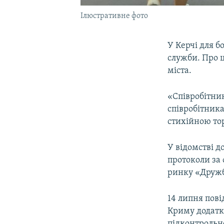
Ілюстративне фото
У Керчі для б
служби. Про 
міста.
«Співробітни
співробітника
стихійною тор
У відомстві д
протоколи за
ринку «Дружба
14 липня пові
Криму додатко
підконтрольн