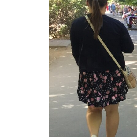
ВІДЕОУРОКИ «ELIFBE»
СВІДЧЕННЯ ОКУПАЦІЇ
УКРАЇНСЬКА ПРОБЛЕМА КРИМУ
ІНФОГРАФІКА