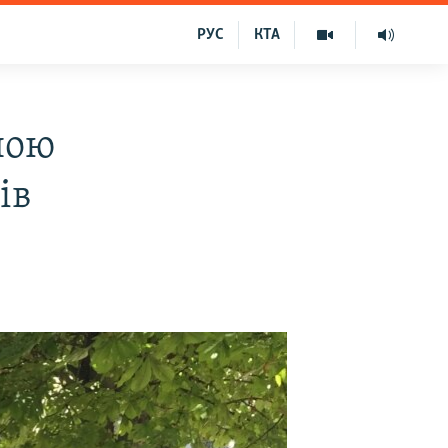
РУС
КТА
ною
ів