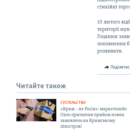
стихійні торг
10 лютого відб
території мун
Гоцанюк заяви
поповнення бю
розвивати.
Поділитис
Читайте також
СУСПІЛЬСТВО
«Крим – не Росія»: маркетплейс
Ozon припинив прийом нових
замовлень на Кримському
півострові