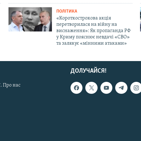
ПОЛІТИКА
«Короткострокова акція
перетворилася на війну на
виснаження»: Як пропаганда РФ
у Криму пояснює невдачі «СВО»
та залякує «мінними атаками»
ДОЛУЧАЙСЯ!
. Про нас