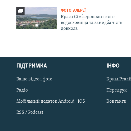
ФОТОГАЛЕРЕЇ
Краса Сімферопольського
водосховища та занедбаність
довкола
Русский
ПІДТРИМКА
ІНФО
Qırımtatar
Ваше відео і фото
Крим.Реалії
ДОЛУЧАЙСЯ!
Радіо
Передрук
Мобільний додаток Android | iOS
Контакти
RSS / Podcast
Усі сайти RFE/RL