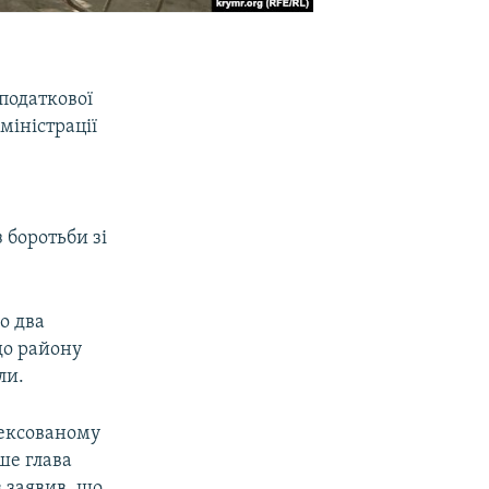
 податкової
міністрації
 боротьби зі
о два
до району
ли.
нексованому
ше глава
 заявив, що