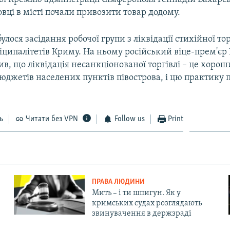
овці в місті почали привозити товар додому.
улося засідання робочої групи з ліквідації стихійної тор
іципалітетів Криму. На ньому російський віце-прем'є
в, що ліквідація несанкціонованої торгівлі – це хорош
джетів населених пунктів півострова, і цю практику 
ь
Читати без VPN
Follow us
Print
ПРАВА ЛЮДИНИ
Мить – і ти шпигун. Як у
кримських судах розглядають
звинувачення в держзраді