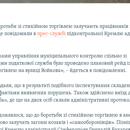
оротьби зі стихійною торгівлею залучають працівників
це повідомили в
прес-службі
підконтрольної Кремлю ад
ками управління муніципального контролю спільно зі
ми податкової служби було проведено плановий рейд із
гівлею на вулиці Войкова», – йдеться в повідомленні.
одали, що в результаті подібного інспектування складен
 фактами виявлених порушень. Також здійснено виїзд 
», де ще на двох осіб склали адміністративні протоко
домлялося, що до боротьби зі стихійною торгівлею в а
во залучать загони козаків і «самооборонівців». Пізні
ої Кремлю адміністрації Сімферополя Геннадій Бахарєв