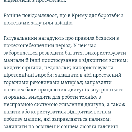
відзначили в прес-службі.
Раніше повідомлялося, що в Криму для боротьби з
пожежами залучили авіацію.
Рятувальники нагадують про правила безпеки в
пожежонебезпечний період. У цей час
забороняється розводити багаття, використовувати
мангали й інші пристосування з відкритим вогнем;
кидати сірники, недопалки; використовувати
піротехнічні вироби; залишати в лісі просочений
горючими речовинами матеріал; заправляти
паливом баки працюючих двигунів внутрішнього
згоряння, виводити для роботи техніку з
несправною системою живлення двигуна, а також
палити або користуватися відкритим вогнем
поблизу машин, які заправляються паливом;
залишати на освітленій сонцем лісовій галявині