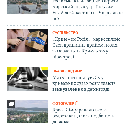
Російська влада обіцяє закрити
морський шлях українським
БпЛА до Севастополя. Чи реально
це?
СУСПІЛЬСТВО
«Крим – не Росія»: маркетплейс
Ozon припинив прийом нових
замовлень на Кримському
півострові
ПРАВА ЛЮДИНИ
Мить – і ти шпигун. Як у
кримських судах розглядають
звинувачення в держзраді
ФОТОГАЛЕРЕЇ
Краса Сімферопольського
водосховища та занедбаність
довкола