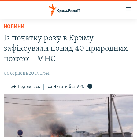
Доступність
посилання
Перейти
НОВИНИ
до
НОВИНИ
Із початку року в Криму
основного
ВОДА.КРИМ
матеріалу
зафіксували понад 40 природних
ВІДЕО ТА ФОТО
Перейти
пожеж – МНС
до
ПОЛІТИКА
основної
06 серпень 2017, 17:41
БЛОГИ
навігації
Перейти
Поділитись
Читати без VPN
ПОГЛЯД
до
ІНТЕРВ'Ю
пошуку
ВСЕ ЗА ДЕНЬ
СПЕЦПРОЕКТИ
ЯК ОБІЙТИ БЛОКУВАННЯ
ДЕПОРТАЦІЯ