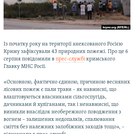
ВІДЕОУРОКИ «ELIFBE»
Русский
СВІДЧЕННЯ ОКУПАЦІЇ
Qırımtatar
УКРАЇНСЬКА ПРОБЛЕМА КРИМУ
ДОЛУЧАЙСЯ!
ІНФОГРАФІКА
Із початку року на території анексованого Росією
Криму зафіксували 43 природних пожежі. Про це 6
серпня повідомили в
прес-службі
кримського
Усі сайти RFE/RL
Главку МНС Росії.
«Основною, фактично єдиною, причиною весняних
лісових пожеж є пали трави – як навмисні, що
влаштовуються власниками сільгоспугідь,
дачниками й хуліганами, так і ненавмисні, що
виникли внаслідок необережного поводження з
вогнем – залишених недопалків, спалювання
сміття без належних запобіжних заходів тощо», –