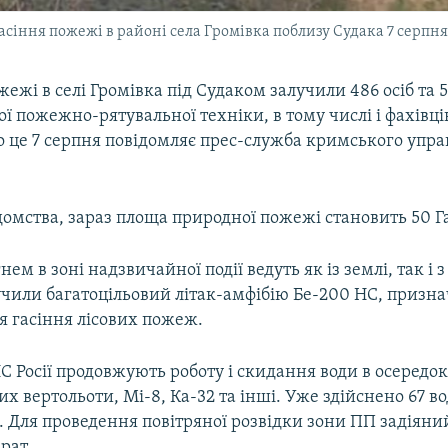
сіння пожежі в районі села Громівка поблизу Судака 7 серпня
жежі в селі Громівка під Судаком залучили 486 осіб та 
ої пожежно-рятувальної техніки, в тому числі і фахівців
ро це 7 серпня повідомляє прес-служба кримського упр
омства, зараз площа природної пожежі становить 50 Г
нем в зоні надзвичайної події ведуть як із землі, так і з
учили багатоцільовий літак-амфібію Бе-200 НС, призн
я гасіння лісових пожеж.
НС Росії продовжують роботу і скидання води в осередо
их вертольоти, Мі-8, Ка-32 та інші. Уже здійснено 67 в
м. Для проведення повітряної розвідки зони ПП задіяни
рат.