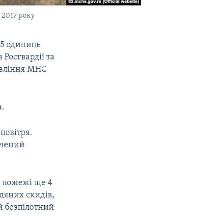
 2017 року
55 одиниць
 Росгвардії та
авління МНС
а.
 повітря.
ачений
к пожежі ще 4
одяних скидів,
й безпілотний