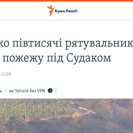
ко півтисячі рятувальник
ь пожежу під Судаком
 11:39
ь
Читати без VPN