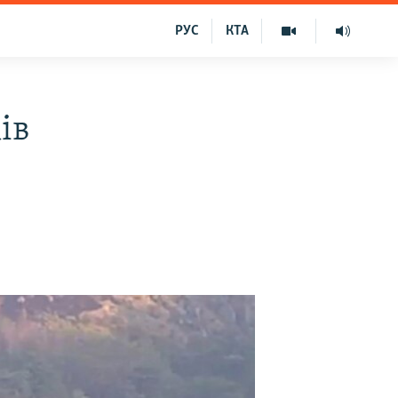
РУС
КТА
ів