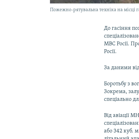
Пожежно-рятувальна техніка на місці га
До гасіння по
спеціалізован
МВС Росії. П
Росії.
За даними від
Боротьбу з вог
Зокрема, зал
спеціально дл
Від авіації М
спеціалізован
або 342 куб. 
літальний апа