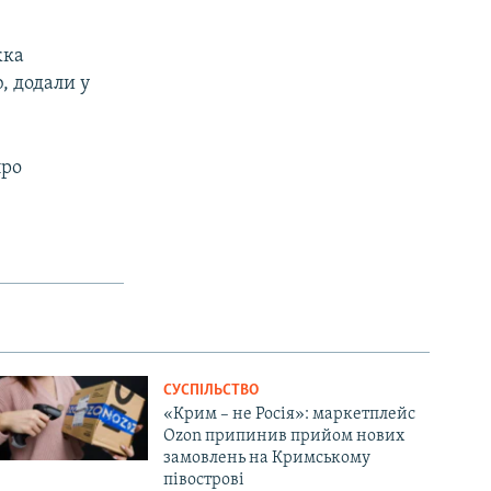
жка
, додали у
про
СУСПІЛЬСТВО
«Крим – не Росія»: маркетплейс
Ozon припинив прийом нових
замовлень на Кримському
півострові