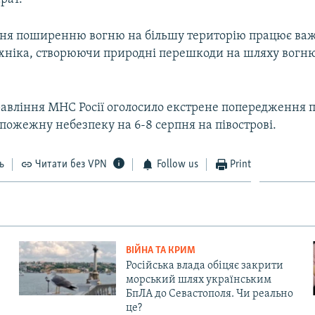
ння поширенню вогню на більшу територію працює ва
хніка, створюючи природні перешкоди на шляху вогню
авління МНС Росії оголосило екстрене попередження 
пожежну небезпеку на 6-8 серпня на півострові.
ь
Читати без VPN
Follow us
Print
ВІЙНА ТА КРИМ
Російська влада обіцяє закрити
морський шлях українським
БпЛА до Севастополя. Чи реально
це?