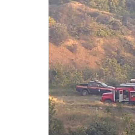
ВІДЕОУРОКИ «ELIFBE»
СВІДЧЕННЯ ОКУПАЦІЇ
УКРАЇНСЬКА ПРОБЛЕМА КРИМУ
ІНФОГРАФІКА