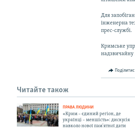
Для запобіга
інженерна те
прес-службі.
Кримське упр
надзвичайну 
Поділитис
Читайте також
ПРАВА ЛЮДИНИ
«Крим – єдиний регіон, де
українці – меншість»: дискусія
навколо нової пам'ятної дати