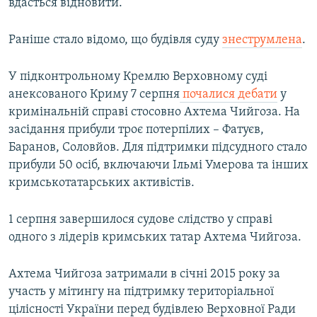
вдасться відновити.
Раніше стало відомо, що будівля суду
знеструмлена
.
У підконтрольному Кремлю Верховному суді
анексованого Криму 7 серпня
почалися дебати
у
кримінальній справі стосовно Ахтема Чийгоза. На
засідання прибули троє потерпілих – Фатуєв,
Баранов, Соловйов. Для підтримки підсудного стало
прибули 50 осіб, включаючи Ільмі Умерова та інших
кримськотатарських активістів.
1 серпня завершилося судове слідство у справі
одного з лідерів кримських татар Ахтема Чийгоза.
Ахтема Чийгоза затримали в січні 2015 року за
участь у мітингу на підтримку територіальної
цілісності України перед будівлею Верховної Ради