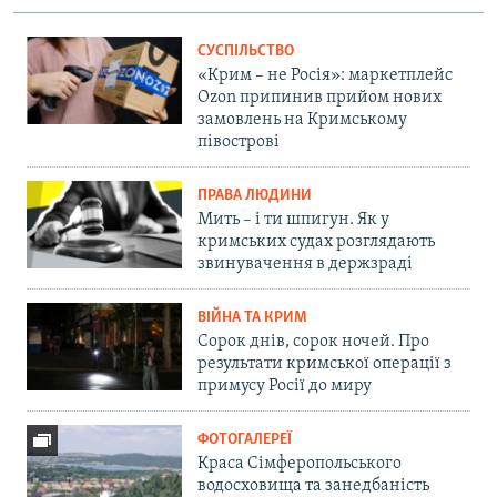
СУСПІЛЬСТВО
«Крим – не Росія»: маркетплейс
Ozon припинив прийом нових
замовлень на Кримському
півострові
ПРАВА ЛЮДИНИ
Мить – і ти шпигун. Як у
кримських судах розглядають
звинувачення в держзраді
ВІЙНА ТА КРИМ
Сорок днів, сорок ночей. Про
результати кримської операції з
примусу Росії до миру
ФОТОГАЛЕРЕЇ
Краса Сімферопольського
водосховища та занедбаність