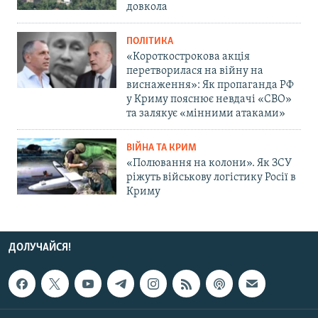
довкола
ПОЛІТИКА
«Короткострокова акція
перетворилася на війну на
виснаження»: Як пропаганда РФ
у Криму пояснює невдачі «СВО»
та залякує «мінними атаками»
ВІЙНА ТА КРИМ
«Полювання на колони». Як ЗСУ
ріжуть військову логістику Росії в
Криму
ДОЛУЧАЙСЯ!