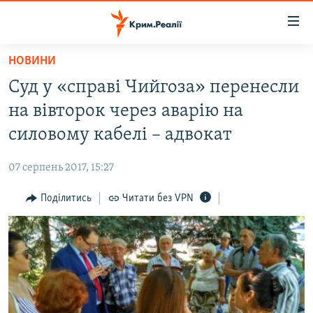
Доступність
посилання
Перейти
НОВИНИ
до
НОВИНИ
Суд у «справі Чийгоза» перенесли
основного
ВОДА.КРИМ
матеріалу
на вівторок через аварію на
ВІДЕО ТА ФОТО
Перейти
силовому кабелі – адвокат
до
ПОЛІТИКА
основної
07 серпень 2017, 15:27
БЛОГИ
навігації
Перейти
Поділитись
Читати без VPN
ПОГЛЯД
до
ІНТЕРВ'Ю
пошуку
ВСЕ ЗА ДЕНЬ
СПЕЦПРОЕКТИ
ЯК ОБІЙТИ БЛОКУВАННЯ
ДЕПОРТАЦІЯ