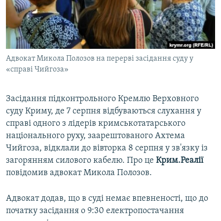
ВІДЕОУРОКИ «ELIFBE»
Русский
СВІДЧЕННЯ ОКУПАЦІЇ
Qırımtatar
УКРАЇНСЬКА ПРОБЛЕМА КРИМУ
Адвокат Микола Полозов на перерві засідання суду у
ДОЛУЧАЙСЯ!
ІНФОГРАФІКА
«справі Чийгоза»
Засідання підконтрольного Кремлю Верховного
Усі сайти RFE/RL
суду Криму, де 7 серпня відбуваються слухання у
справі одного з лідерів кримськотатарського
національного руху, заарештованого Ахтема
Чийгоза, відклали до вівторка 8 серпня у зв'язку із
загорянням силового кабелю. Про це
Крим.Реалії
повідомив адвокат Микола Полозов.
Адвокат додав, що в суді немає впевненості, що до
початку засідання о 9:30 електропостачання