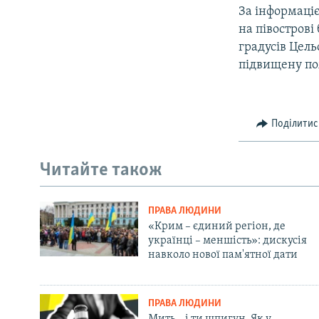
За інформаці
на півострові
градусів Цель
підвищену по
Поділитис
Читайте також
ПРАВА ЛЮДИНИ
«Крим – єдиний регіон, де
українці – меншість»: дискусія
навколо нової пам'ятної дати
ПРАВА ЛЮДИНИ
Мить – і ти шпигун. Як у