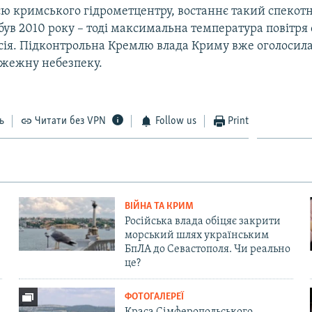
єю кримського гідрометцентру, востаннє такий спекот
 був 2010 року – тоді максимальна температура повітря 
сія. Підконтрольна Кремлю влада Криму вже оголосила 
жежну небезпеку.
ь
Читати без VPN
Follow us
Print
ВІЙНА ТА КРИМ
Російська влада обіцяє закрити
морський шлях українським
БпЛА до Севастополя. Чи реально
це?
ФОТОГАЛЕРЕЇ
Краса Сімферопольського