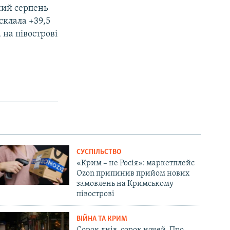
ний серпень
склала +39,5
на півострові
СУСПІЛЬСТВО
«Крим – не Росія»: маркетплейс
Ozon припинив прийом нових
замовлень на Кримському
півострові
ВІЙНА ТА КРИМ
Сорок днів, сорок ночей. Про