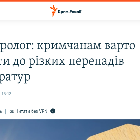
ролог: кримчанам варто
ти до різких перепадів
ратур
 16:13
ь
Читати без VPN