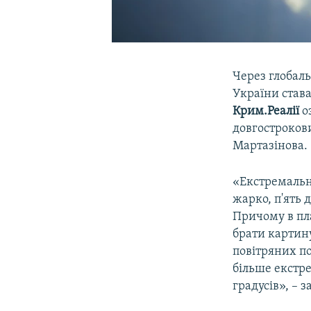
Через глобаль
України става
Крим.Реалії
о
довгостроков
Мартазінова.
«Екстремальн
жарко, п'ять 
Причому в пла
брати картину
повітряних пот
більше екстре
градусів», – 