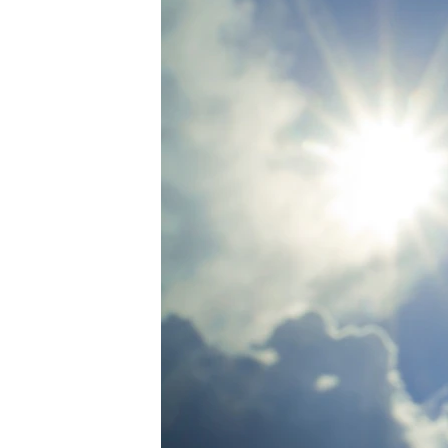
ВІДЕОУРОКИ «ELIFBE»
СВІДЧЕННЯ ОКУПАЦІЇ
УКРАЇНСЬКА ПРОБЛЕМА КРИМУ
ІНФОГРАФІКА