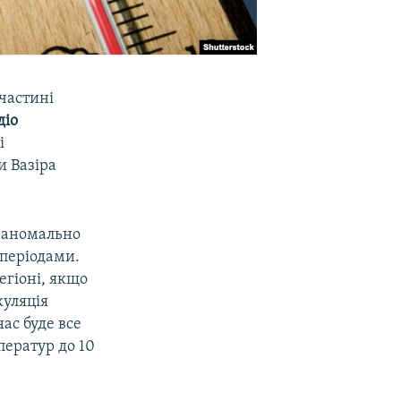
 частині
діо
і
и Вазіра
и аномально
 періодами.
егіоні, якщо
куляція
нас буде все
ператур до 10