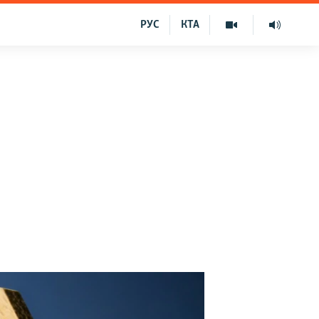
РУС
КТА