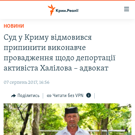
Доступність
посилання
Перейти
НОВИНИ
до
НОВИНИ
Суд у Криму відмовився
основного
ВОДА.КРИМ
матеріалу
припинити виконавче
ВІДЕО ТА ФОТО
Перейти
провадження щодо депортації
до
ПОЛІТИКА
активіста Халілова – адвокат
основної
БЛОГИ
навігації
07 серпень 2017, 16:56
Перейти
ПОГЛЯД
до
Поділитись
Читати без VPN
ІНТЕРВ'Ю
пошуку
ВСЕ ЗА ДЕНЬ
СПЕЦПРОЕКТИ
ЯК ОБІЙТИ БЛОКУВАННЯ
ДЕПОРТАЦІЯ