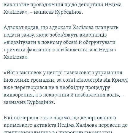
виконавче провадження щодо депортації Недіма
Халілова», – написав Курбедінов.
Адвокат додав, що адвокати Халілова планують
подати заяву, якою зобов'яжуть виконавців
«відзвітувати в повному обсязі й обгрунтувати
причини фактичного позбавлення волі Недіма
Халілова».
«Його висновок у центрі тимчасового утримання
іноземних громадян, за сотні кілометрів від Криму,
вже перетворився не в необхідну процедуру
видворення, а в покарання й позбавлення волі», –
зазначив Курбедінов.
В кінці червня стало відомо, що депортованого
кримського активіста Недіма Халілова перевели до
спецприймальника в Ставропольському краї