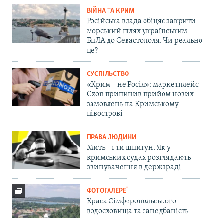
ВІЙНА ТА КРИМ
Російська влада обіцяє закрити
морський шлях українським
БпЛА до Севастополя. Чи реально
це?
СУСПІЛЬСТВО
«Крим – не Росія»: маркетплейс
Ozon припинив прийом нових
замовлень на Кримському
півострові
ПРАВА ЛЮДИНИ
Мить – і ти шпигун. Як у
кримських судах розглядають
звинувачення в держзраді
ФОТОГАЛЕРЕЇ
Краса Сімферопольського
водосховища та занедбаність