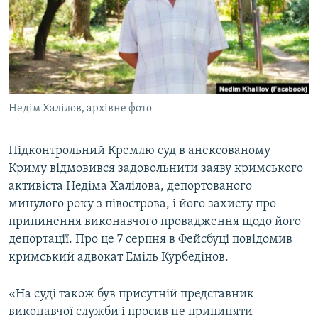
ВІДЕОУРОКИ «ELIFBE»
Русский
СВІДЧЕННЯ ОКУПАЦІЇ
Qırımtatar
УКРАЇНСЬКА ПРОБЛЕМА КРИМУ
ДОЛУЧАЙСЯ!
ІНФОГРАФІКА
Недім Халілов, архівне фото
Підконтрольний Кремлю суд в анексованому
Усі сайти RFE/RL
Криму відмовився задовольнити заяву кримського
активіста Недіма Халілова, депортованого
минулого року з півострова, і його захисту про
припинення виконавчого провадження щодо його
депортації. Про це 7 серпня в Фейсбуці повідомив
кримський адвокат Еміль Курбедінов.
«На суді також був присутній представник
виконавчої служби і просив не припиняти