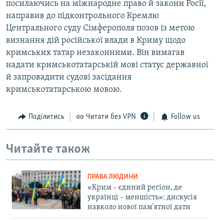
посилаючись на міжнародне право й закони Росії,
направив до підконтрольного Кремлю
Центрального суду Сімферополя позов із метою
визнання дій російської влади в Криму щодо
кримських татар незаконними. Він вимагав
надати кримськотатарській мові статус державної
й запровадити судові засідання
кримськотатарською мовою.
Поділитись
Читати без VPN
Follow us
Читайте також
ПРАВА ЛЮДИНИ
«Крим – єдиний регіон, де
українці – меншість»: дискусія
навколо нової пам'ятної дати