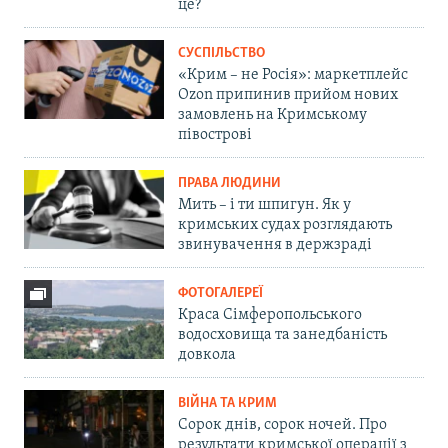
це?
СУСПІЛЬСТВО
«Крим – не Росія»: маркетплейс
Ozon припинив прийом нових
замовлень на Кримському
півострові
ПРАВА ЛЮДИНИ
Мить – і ти шпигун. Як у
кримських судах розглядають
звинувачення в держзраді
ФОТОГАЛЕРЕЇ
Краса Сімферопольського
водосховища та занедбаність
довкола
ВІЙНА ТА КРИМ
Сорок днів, сорок ночей. Про
результати кримської операції з