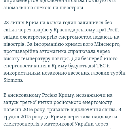
«Крименерго» відключення світла пов'язують із
аномальною спекою на півострові.
28 липня Крим на кілька годин залишився без
світла через аварію у Краснодарському краї Росії,
звідки електроенергію енергомостом подають на
півострів. За інформацією кримського Міненерго,
протиаварійна автоматика спрацювала через
високу температуру повітря. Для безперебійного
енергопостачання в Криму будують дві ТЕС із
використанням незаконно ввезених газових турбін
Siemens.
В анексованому Росією Криму, незважаючи на
запуск третьої нитки російського енергомосту
навесні 2016 року, тривають відключення світла. З
грудня 2015 року до Криму перестала надходити
електроенергія з материкової України через