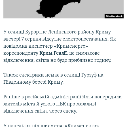
ВІДЕОУРОКИ «ELIFBE»
Русский
СВІДЧЕННЯ ОКУПАЦІЇ
Qırımtatar
УКРАЇНСЬКА ПРОБЛЕМА КРИМУ
У селищі Курортне Ленінського району Криму
ДОЛУЧАЙСЯ!
ІНФОГРАФІКА
ввечері 7 серпня відсутнє електропостачання. Як
повідомив диспетчер «Крименерго»
кореспонденту
Крим.Реалії
, це тимчасове
відключення, світла не буде приблизно годину.
Усі сайти RFE/RL
Також електрики немає в селищі Гурзуф на
Південному березі Криму.
Раніше в російській адміністрації Ялти попередили
жителів міста й усього ПБК про можливі
відключення світла через спеку.
У понеділок підприємство «Крименерго»