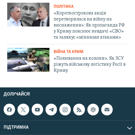
ПОЛІТИКА
«Короткострокова акція
перетворилася на війну на
виснаження»: Як пропаганда РФ
у Криму пояснює невдачі «СВО»
та залякує «мінними атаками»
ВІЙНА ТА КРИМ
«Полювання на колони». Як ЗСУ
ріжуть військову логістику Росії в
Криму
ДОЛУЧАЙСЯ!
ПІДТРИМКА