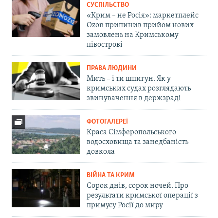
СУСПІЛЬСТВО
«Крим – не Росія»: маркетплейс
Ozon припинив прийом нових
замовлень на Кримському
півострові
ПРАВА ЛЮДИНИ
Мить – і ти шпигун. Як у
кримських судах розглядають
звинувачення в держзраді
ФОТОГАЛЕРЕЇ
Краса Сімферопольського
водосховища та занедбаність
довкола
ВІЙНА ТА КРИМ
Сорок днів, сорок ночей. Про
результати кримської операції з
примусу Росії до миру