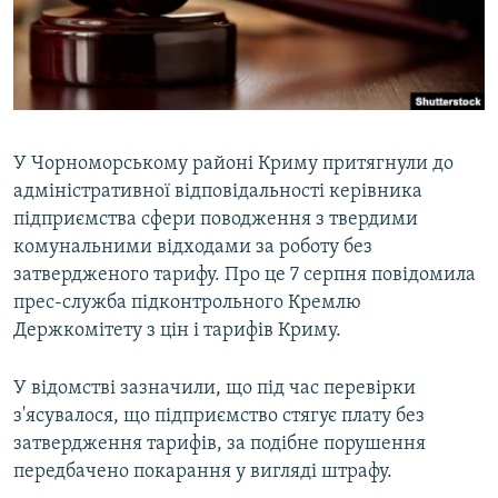
ВІДЕОУРОКИ «ELIFBE»
Русский
СВІДЧЕННЯ ОКУПАЦІЇ
Qırımtatar
УКРАЇНСЬКА ПРОБЛЕМА КРИМУ
ДОЛУЧАЙСЯ!
ІНФОГРАФІКА
У Чорноморському районі Криму притягнули до
адміністративної відповідальності керівника
підприємства сфери поводження з твердими
Усі сайти RFE/RL
комунальними відходами за роботу без
затвердженого тарифу. Про це 7 серпня повідомила
прес-служба підконтрольного Кремлю
Держкомітету з цін і тарифів Криму.
У відомстві зазначили, що під час перевірки
з'ясувалося, що підприємство стягує плату без
затвердження тарифів, за подібне порушення
передбачено покарання у вигляді штрафу.