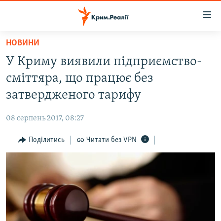
Доступність
посилання
Перейти
НОВИНИ
до
НОВИНИ
У Криму виявили підприємство-
основного
ВОДА.КРИМ
матеріалу
сміттяра, що працює без
ВІДЕО ТА ФОТО
Перейти
затвердженого тарифу
до
ПОЛІТИКА
основної
08 серпень 2017, 08:27
БЛОГИ
навігації
Перейти
Поділитись
Читати без VPN
ПОГЛЯД
до
ІНТЕРВ'Ю
пошуку
ВСЕ ЗА ДЕНЬ
СПЕЦПРОЕКТИ
ЯК ОБІЙТИ БЛОКУВАННЯ
ДЕПОРТАЦІЯ