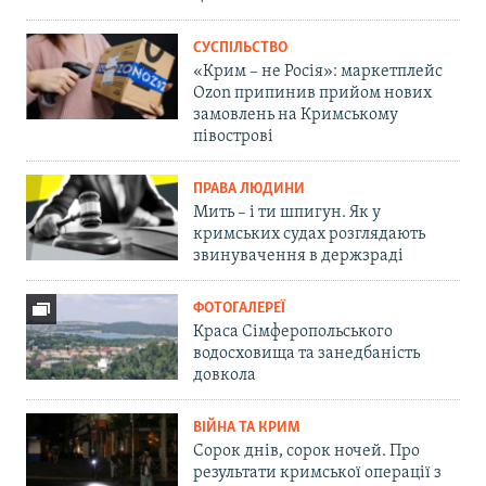
СУСПІЛЬСТВО
«Крим – не Росія»: маркетплейс
Ozon припинив прийом нових
замовлень на Кримському
півострові
ПРАВА ЛЮДИНИ
Мить – і ти шпигун. Як у
кримських судах розглядають
звинувачення в держзраді
ФОТОГАЛЕРЕЇ
Краса Сімферопольського
водосховища та занедбаність
довкола
ВІЙНА ТА КРИМ
Сорок днів, сорок ночей. Про
результати кримської операції з