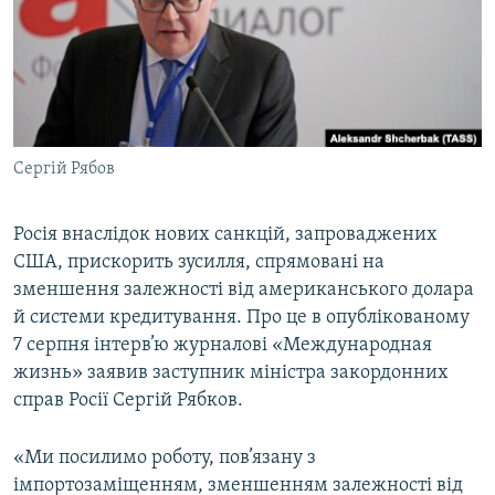
ВІДЕОУРОКИ «ELIFBE»
Русский
СВІДЧЕННЯ ОКУПАЦІЇ
Qırımtatar
УКРАЇНСЬКА ПРОБЛЕМА КРИМУ
ДОЛУЧАЙСЯ!
ІНФОГРАФІКА
Сергій Рябов
Росія внаслідок нових санкцій, запроваджених
Усі сайти RFE/RL
США, прискорить зусилля, спрямовані на
зменшення залежності від американського долара
й системи кредитування. Про це в опублікованому
7 серпня інтерв’ю журналові «Международная
жизнь» заявив заступник міністра закордонних
справ Росії Сергій Рябков.
«Ми посилимо роботу, пов’язану з
імпортозаміщенням, зменшенням залежності від