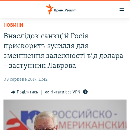
Доступність
посилання
Перейти
НОВИНИ
до
НОВИНИ
Внаслідок санкцій Росія
основного
ВОДА.КРИМ
матеріалу
прискорить зусилля для
ВІДЕО ТА ФОТО
Перейти
зменшення залежності від долара
до
ПОЛІТИКА
– заступник Лаврова
основної
БЛОГИ
навігації
08 серпень 2017, 11:42
Перейти
ПОГЛЯД
до
Поділитись
Читати без VPN
ІНТЕРВ'Ю
пошуку
ВСЕ ЗА ДЕНЬ
СПЕЦПРОЕКТИ
ЯК ОБІЙТИ БЛОКУВАННЯ
ДЕПОРТАЦІЯ