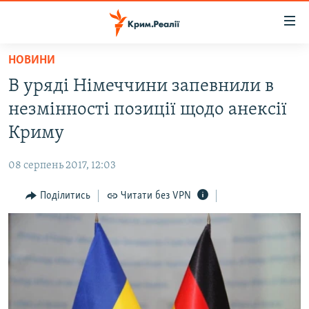
Доступність
посилання
Перейти
НОВИНИ
до
НОВИНИ
В уряді Німеччини запевнили в
основного
ВОДА.КРИМ
матеріалу
незмінності позиції щодо анексії
ВІДЕО ТА ФОТО
Перейти
Криму
до
ПОЛІТИКА
основної
08 серпень 2017, 12:03
БЛОГИ
навігації
Перейти
Поділитись
Читати без VPN
ПОГЛЯД
до
ІНТЕРВ'Ю
пошуку
ВСЕ ЗА ДЕНЬ
СПЕЦПРОЕКТИ
ЯК ОБІЙТИ БЛОКУВАННЯ
ДЕПОРТАЦІЯ