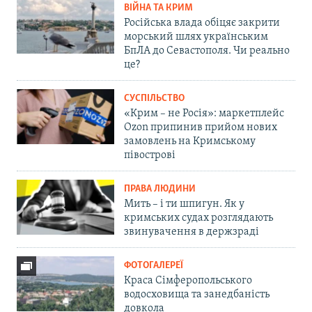
ВІЙНА ТА КРИМ
Російська влада обіцяє закрити
морський шлях українським
БпЛА до Севастополя. Чи реально
це?
СУСПІЛЬСТВО
«Крим – не Росія»: маркетплейс
Ozon припинив прийом нових
замовлень на Кримському
півострові
ПРАВА ЛЮДИНИ
Мить – і ти шпигун. Як у
кримських судах розглядають
звинувачення в держзраді
ФОТОГАЛЕРЕЇ
Краса Сімферопольського
водосховища та занедбаність
довкола