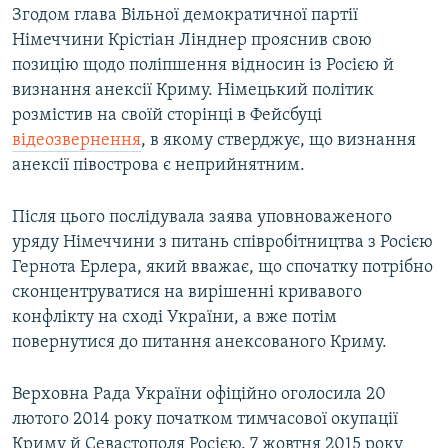
Згодом глава Вільної демократичної партії
Німеччини Крістіан Лінднер прояснив свою
позицію щодо поліпшення відносин із Росією й
визнання анексії Криму. Німецький політик
розмістив на своїй сторінці в Фейсбуці
відеозвернення
, в якому стверджує, що визнання
анексії півострова є неприйнятним.
Після цього послідувала заява уповноваженого
уряду Німеччини з питань співробітництва з Росією
Гернота Ерлера, який вважає, що спочатку потрібно
сконцентруватися на вирішенні кривавого
конфлікту на сході України, а вже потім
повернутися до питання анексованого Криму.
Верховна Рада України офіційно оголосила 20
лютого 2014 року початком тимчасової окупації
Криму й Севастополя Росією. 7 жовтня 2015 року