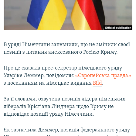
ВІДЕОУРОКИ «ELIFBE»
Русский
СВІДЧЕННЯ ОКУПАЦІЇ
Qırımtatar
УКРАЇНСЬКА ПРОБЛЕМА КРИМУ
ДОЛУЧАЙСЯ!
ІНФОГРАФІКА
В уряді Німеччини запевнили, що не змінили своєї
позиції з питання анексованого Росією Криму.
Усі сайти RFE/RL
Про це сказала прес-секретар німецького уряду
Ульріке Деммер, повідомляє
«Європейська правда»
з посиланням на німецьке видання
Bild
.
За її словами, озвучена позиція лідера німецьких
лібералів Крістіана Лінднера щодо Криму не
відповідає позиції уряду Німеччини.
Як зазначила Деммер, позиція федерального уряду