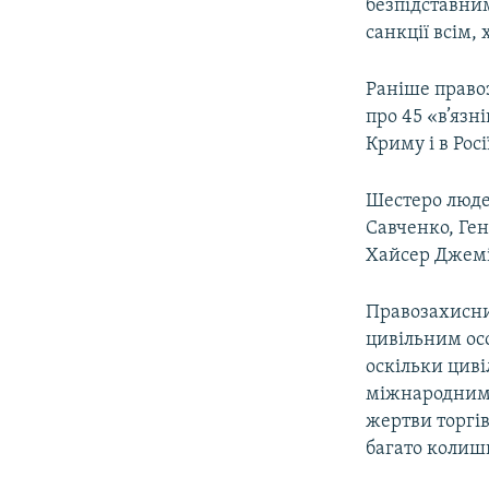
безпідставни
санкції всім,
Раніше право
про 45 «в’яз
Криму і в Росі
Шестеро людей
Савченко, Ге
Хайсер Джемі
Правозахисни
цивільним осо
оскільки циві
міжнародним 
жертви торгі
багато колиш