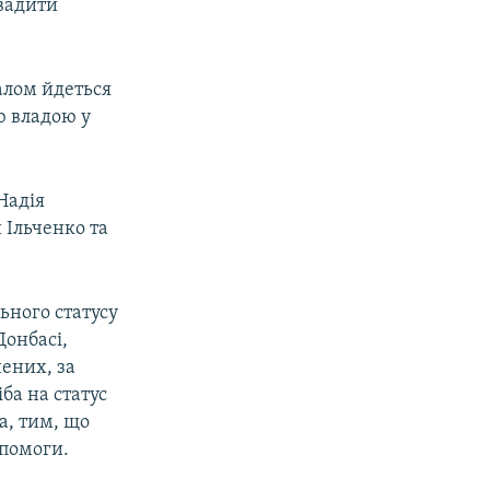
вадити
алом йдеться
ю владою у
Надія
 Ільченко та
ьного статусу
Донбасі,
нених, за
ба на статус
а, тим, що
опомоги.