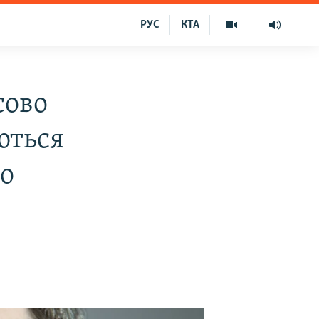
РУС
КТА
сово
ються
ро