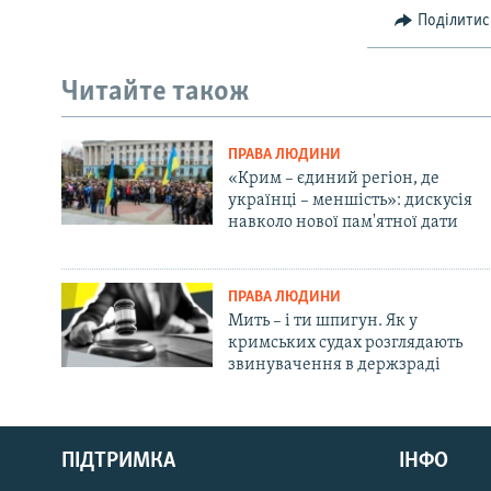
Поділитис
Читайте також
ПРАВА ЛЮДИНИ
«Крим – єдиний регіон, де
українці – меншість»: дискусія
навколо нової пам'ятної дати
ПРАВА ЛЮДИНИ
Мить – і ти шпигун. Як у
кримських судах розглядають
звинувачення в держзраді
Русский
ПІДТРИМКА
ІНФО
Qırımtatar