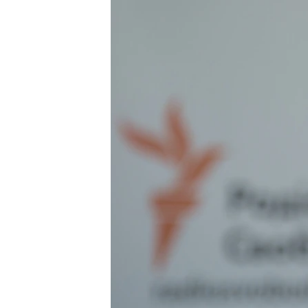
ВІДЕОУРОКИ «ELIFBE»
СВІДЧЕННЯ ОКУПАЦІЇ
УКРАЇНСЬКА ПРОБЛЕМА КРИМУ
ІНФОГРАФІКА