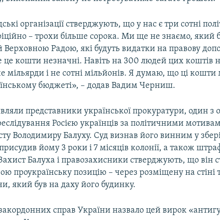
ські організації стверджують, що у нас є три сотні по
офіційно – трохи більше сорока. Ми ще не знаємо, який 
 Верховною Радою, які будуть видатки на правову доп
е це кошти незначні. Навіть на 300 людей цих коштів 
не мільярди і не сотні мільйонів. Я думаю, що ці кошт
аїнському бюджеті», – додав Вадим Черниш.
вляли представники української прокуратури, один з 
реслідування Росією українців за політичними мотивам
ту Володимиру Балуху. Суд визнав його винним у збер
 присудив йому 3 роки і 7 місяців колонії, а також штраф
 Захист Балуха і правозахисники стверджують, що він 
вою проукраїнську позицію – через розміщену на стіні 
и, який був на даху його будинку.
 закордонних справ України назвало цей вирок «антиг