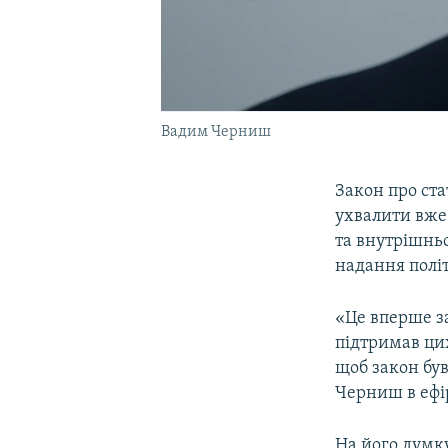
Вадим Черниш
Закон про стат
ухвалити вже
та внутрішнь
надання політ
«Це вперше з
підтримав ци
щоб закон бу
Черниш в ефі
На його думк