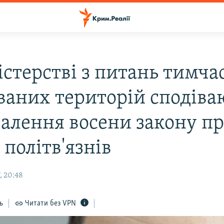
істерстві з питань тимча
ваних територій сподіва
валення восени закону п
 політв'язнів
, 20:48
ь
Читати без VPN