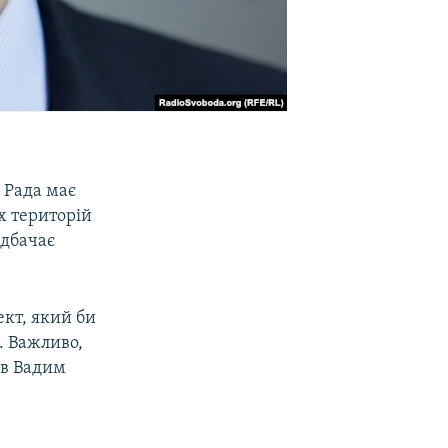
а Рада має
х територій
едбачає
кт, який би
. Важливо,
ав Вадим