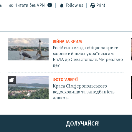
ь
Читати без VPN
Follow us
Print
ВІЙНА ТА КРИМ
Російська влада обіцяє закрити
морський шлях українським
БпЛА до Севастополя. Чи реально
це?
ФОТОГАЛЕРЕЇ
Краса Сімферопольського
водосховища та занедбаність
довкола
ДОЛУЧАЙСЯ!