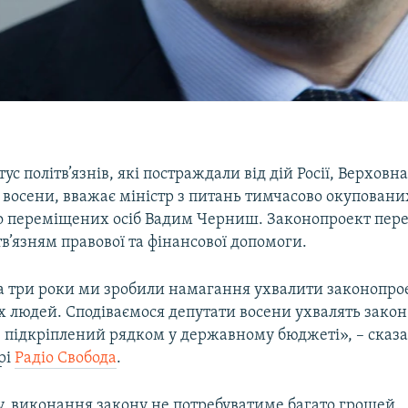
ус політв’язнів, які постраждали від дій Росії, Верховн
 восени, вважає міністр з питань тимчасово окуповани
о переміщених осіб Вадим Черниш. Законопроект пер
в’язням правової та фінансової допомоги.
а три роки ми зробили намагання ухвалити законопрое
х людей. Сподіваємося депутати восени ухвалять закон
в підкріплений рядком у державному бюджеті», – сказ
рі
Радіо Свобода
.
у, виконання закону не потребуватиме багато грошей.