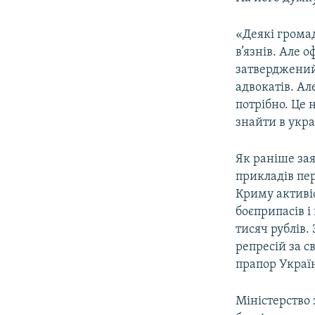
«Деякі громад
в’язнів. Але 
затверджений
адвокатів. Ал
потрібно. Це 
знайти в укр
Як раніше зая
прикладів пе
Криму активіс
боєприпасів і
тисяч рублів.
репресій за с
прапор Україн
Міністерство