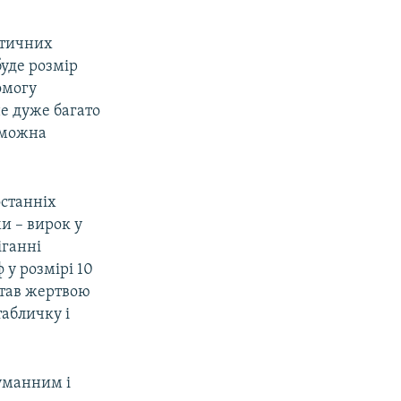
літичних
буде розмір
омогу
не дуже багато
и можна
останніх
и – вирок у
іганні
 у розмірі 10
став жертвою
табличку і
уманним і