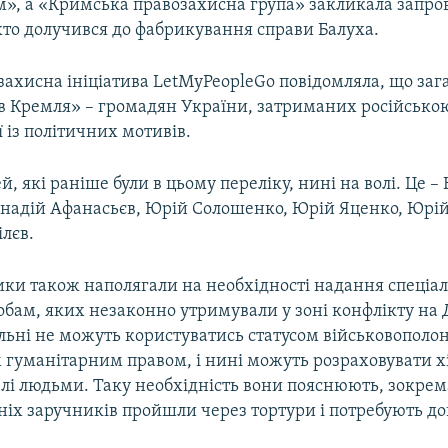
м», а «Кримська правозахисна група» закликала запро
 хто долучився до фабрикування справи Балуха.
захисна ініціатива LetMyPeopleGo повідомляла, що заг
нів Кремля» – громадян України, затриманих російсько
ї із політичних мотивів.
, які раніше були в цьому переліку, нині на волі. Це – 
ннадій Афанасьєв, Юрій Солошенко, Юрій Яценко, Юрій
лєв.
ки також наполягали на необхідності надання спеціал
бам, яких незаконно утримували у зоні конфлікту на 
льні не можуть користуватись статусом військовополо
гуманітарним правом, і нині можуть розраховувати хі
влі людьми. Таку необхідність вони пояснюють, зокрем
ніх заручників пройшли через тортури і потребують д