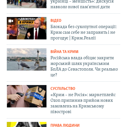
українці – меншість»: дискусія
навколо нової пам'ятної дати
ВІДЕО
Блокада без сухопутної операції:
Крим сам себе не заправить і не
прогодує | Крим.Реалії
ВІЙНА ТА КРИМ
Російська влада обіцяє закрити
морський шлях українським
БпЛА до Севастополя. Чи реально
це?
СУСПІЛЬСТВО
«Крим – не Росія»: маркетплейс
Ozon припинив прийом нових
замовлень на Кримському
півострові
ПРАВА ЛЮДИНИ