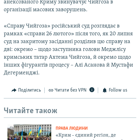
анексованого Криму звинувачує Чийгоза в
організації масових заворушень.
«Справу Чийгоза» російський суд розглядає в
рамках «справи 26 лютого» після того, як 20 липня
суд на закритому засіданні розділив цю справу на
дві: окремо – щодо заступника голови Меджлісу
кримських татар Ахтема Чийгоза, й окремо щодо
інших фігурантів процесу – Алі Асанова й Мустафи
Дегерменджі.
Поділитись
Читати без VPN
Follow us
Читайте також
ПРАВА ЛЮДИНИ
«Крим – єдиний регіон, де