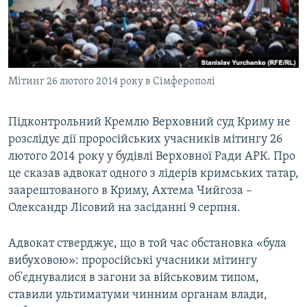
ВІДЕОУРОКИ «ELIFBE»
Русский
СВІДЧЕННЯ ОКУПАЦІЇ
Qırımtatar
УКРАЇНСЬКА ПРОБЛЕМА КРИМУ
Мітинг 26 лютого 2014 року в Сімферополі
ДОЛУЧАЙСЯ!
ІНФОГРАФІКА
Підконтрольний Кремлю Верховний суд Криму не
розслідує дії проросійських учасників мітингу 26
Усі сайти RFE/RL
лютого 2014 року у будівлі Верховної Ради АРК. Про
це сказав адвокат одного з лідерів кримських татар,
заарештованого в Криму, Ахтема Чийгоза –
Олександр Лісовий на засіданні 9 серпня.
Адвокат стверджує, що в той час обстановка «була
вибуховою»: проросійські учасники мітингу
об'єднувалися в загони за військовим типом,
ставили ультиматуми чинним органам влади,