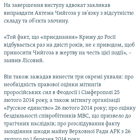
На завершення виступу адвокат закликав
виправдати Ахтема Чийгоза у зв'язку з відсутністю
складу та об'єкта злочину.
«Той факт, що «приєднання» Криму до Росії
відбувається раз на двісті років, не є приводом, щоб
приносити Чийгоза в жертву на честь цієї події», –
заявив Лісовий.
Він також зажадав винести три окремі ухвали: про
необхідність правової оцінки мітингів
проросійських сил в Феодосії і Сімферополі 25
лютого 2014 року, а також мітингу організації
«Русское единство» 26 лютого 2014 року; про оцінку
бездіяльності співробітників МВС, що призвело до
трагічних наслідків; про розслідування факту
заподіяння шкоди майну Верховної Ради АРК з 26
лютого по 1 березня 2014 року.