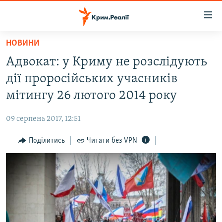
Доступність
посилання
Перейти
НОВИНИ
до
НОВИНИ
Адвокат: у Криму не розслідують
основного
ВОДА.КРИМ
матеріалу
дії проросійських учасників
ВІДЕО ТА ФОТО
Перейти
мітингу 26 лютого 2014 року
до
ПОЛІТИКА
основної
09 серпень 2017, 12:51
БЛОГИ
навігації
Перейти
Поділитись
Читати без VPN
ПОГЛЯД
до
ІНТЕРВ'Ю
пошуку
ВСЕ ЗА ДЕНЬ
СПЕЦПРОЕКТИ
ЯК ОБІЙТИ БЛОКУВАННЯ
ДЕПОРТАЦІЯ