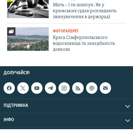
Мить – і ти шпигун. Як у
кримських судах розглядають
звинувачення в держзраді
ФОТОГАЛЕРЕЇ
Краса Сімферопольського
водосховища та занедбаність
довкола
ДОЛУЧАЙСЯ!
ПІДТРИМКА
ІНФО