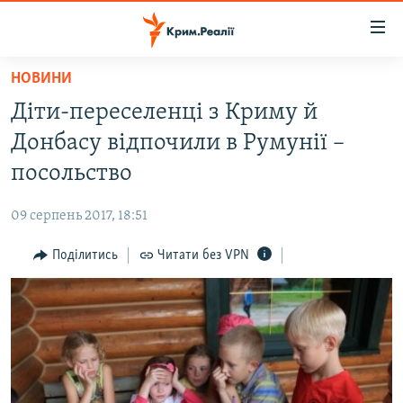
Доступність
посилання
Перейти
НОВИНИ
до
НОВИНИ
Діти-переселенці з Криму й
основного
ВОДА.КРИМ
матеріалу
Донбасу відпочили в Румунії –
ВІДЕО ТА ФОТО
Перейти
посольство
до
ПОЛІТИКА
основної
09 серпень 2017, 18:51
БЛОГИ
навігації
Перейти
Поділитись
Читати без VPN
ПОГЛЯД
до
ІНТЕРВ'Ю
пошуку
ВСЕ ЗА ДЕНЬ
СПЕЦПРОЕКТИ
ЯК ОБІЙТИ БЛОКУВАННЯ
ДЕПОРТАЦІЯ