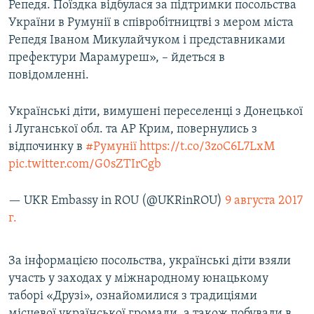
Репедя. Поїздка відбулася за підтримки посольства
України в Румунії в співробітництві з мером міста
Репедя Іваном Микулайчуком і представниками
префектури Марамуреш», – йдеться в
повідомленні.
Українські діти, вимушені переселенці з Донецької
і Луганської обл. та АР Крим, повернулись з
відпочинку в
#Румунії
https://t.co/3zoC6L7LxM
pic.twitter.com/G0sZTIrCgb
— UKR Embassy in ROU (@UKRinROU)
9 августа 2017
г.
За інформацією посольства, українські діти взяли
участь у заходах у міжнародному юнацькому
таборі «Друзі», ознайомилися з традиціями
місцевої української громади, а також побували в