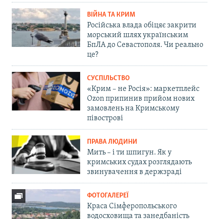
ВІЙНА ТА КРИМ
Російська влада обіцяє закрити
морський шлях українським
БпЛА до Севастополя. Чи реально
це?
СУСПІЛЬСТВО
«Крим – не Росія»: маркетплейс
Ozon припинив прийом нових
замовлень на Кримському
півострові
ПРАВА ЛЮДИНИ
Мить – і ти шпигун. Як у
кримських судах розглядають
звинувачення в держзраді
ФОТОГАЛЕРЕЇ
Краса Сімферопольського
водосховища та занедбаність