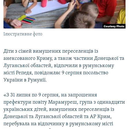
ВІДЕОУРОКИ «ELIFBE»
Русский
СВІДЧЕННЯ ОКУПАЦІЇ
Qırımtatar
УКРАЇНСЬКА ПРОБЛЕМА КРИМУ
Ілюстративне фото
ДОЛУЧАЙСЯ!
ІНФОГРАФІКА
Діти з сімей вимушених переселенців із
анексованого Криму, а також частини Донецької та
Усі сайти RFE/RL
Луганської областей, відпочили в румунському
місті Репедя, повідомляє 9 серпня посольство
України в Румунії.
«З 31 липня по 9 серпня, на запрошення
префектури повіту Марамуреш, група з одинадцяти
українських дітей, вимушених переселенців із
Донецької та Луганської областей та АР Крим,
перебувала на відпочинку в румунському місті