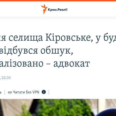
я селища Кіровське, у б
 відбувся обшук,
алізовано – адвокат
 22:35
ь
Читати без VPN