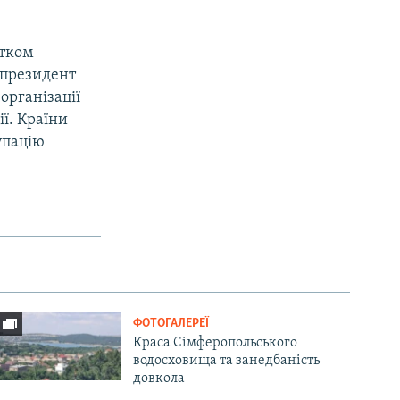
атком
у президент
організації
ї. Країни
упацію
ФОТОГАЛЕРЕЇ
Краса Сімферопольського
водосховища та занедбаність
довкола