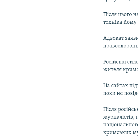
Після цього н
техніка йому 
Адвокат заяви
правоохоронц
Російські сил
жителя кримс
На сайтах пі
поки не пові
Після російсь
журналістів, 
національного
кримських мус