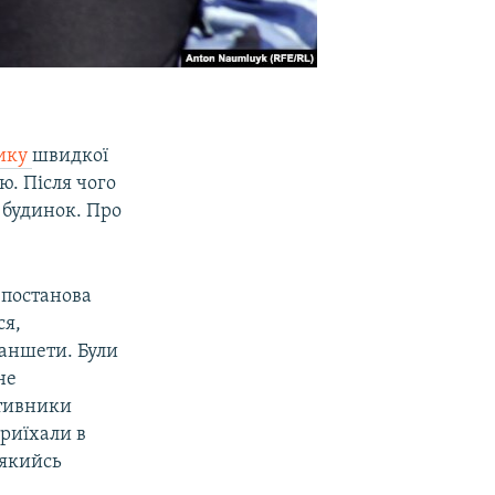
ику
швидкої
ю. Після чого
 будинок. Про
 постанова
ся,
ланшети. Були
не
ативники
приїхали в
 якийсь