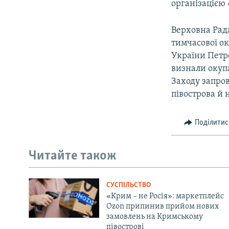
організацією 
Верховна Рада
тимчасової ок
України Петр
визнали окупа
Заходу запро
півострова й 
Поділитис
Читайте також
СУСПІЛЬСТВО
«Крим – не Росія»: маркетплейс
Ozon припинив прийом нових
замовлень на Кримському
півострові