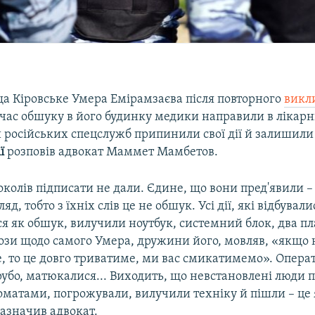
а Кіровське Умера Емірамзаєва після повторного
викл
час обшуку в його будинку медики направили в лікарн
 російських спецслужб припинили свої дії й залишили
ї
розповів адвокат Маммет Мамбетов.
колів підписати не дали. Єдине, що вони пред'явили –
яд, тобто з їхніх слів це не обшук. Усі дії, які відбували
я як обшук, вилучили ноутбук, системний блок, два п
рози щодо самого Умера, дружини його, мовляв, «якщо 
, то це довго триватиме, ми вас смикатимемо». Опер
убо, матюкалися... Виходить, що невстановлені люди 
томатами, погрожували, вилучили техніку й пішли – це
зазначив адвокат.