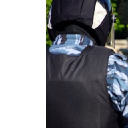
ВІДЕОУРОКИ «ELIFBE»
СВІДЧЕННЯ ОКУПАЦІЇ
УКРАЇНСЬКА ПРОБЛЕМА КРИМУ
ІНФОГРАФІКА