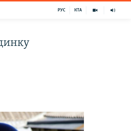
РУС
КТА
удинку