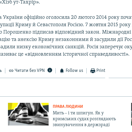
«Хізб ут-Тахрір».
 України офіційно оголосила 20 лютого 2014 року поч
упації Криму й Севастополя Росією. 7 жовтня 2015 рок
о Порошенко підписав відповідний закон. Міжнародні 
цію та анексію Криму незаконними й засудили дії Росі
вадили низку економічних санкцій. Росія заперечує ок
називає це «відновленням історичної справедливості».
ь
Читати без VPN
Follow us
Print
ПРАВА ЛЮДИНИ
Мить – і ти шпигун. Як у
кримських судах розглядають
звинувачення в держзраді