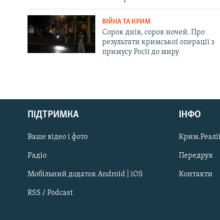
ВІЙНА ТА КРИМ
Сорок днів, сорок ночей. Про
результати кримської операції з
примусу Росії до миру
Русский
ПІДТРИМКА
ІНФО
Qırımtatar
Ваше відео і фото
Крим.Реалії
ДОЛУЧАЙСЯ!
Радіо
Передрук
Мобільний додаток Android | iOS
Контакти
RSS / Podcast
Усі сайти RFE/RL