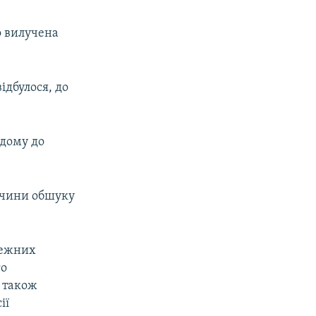
о вилучена
ідбулося, до
дому до
ичини обшуку
лежних
го
а також
ії