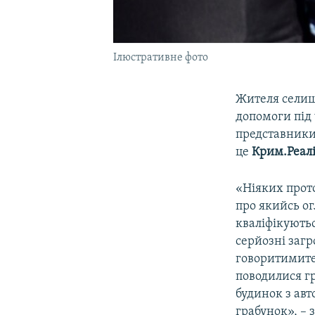
Ілюстративне фото
Жителя селищ
допомоги під 
представники
це
Крим.Реалі
«Ніяких прото
про якийсь огл
кваліфікуютьс
серйозні заг
говоритимите
поводилися гр
будинок з ав
грабунок», – 