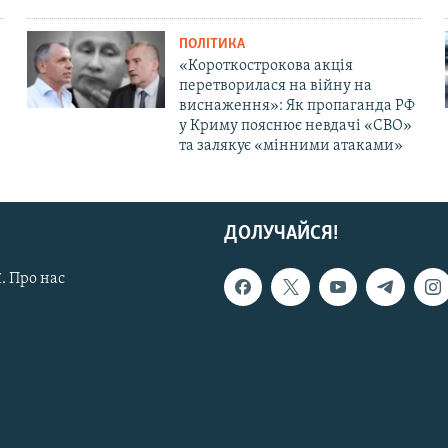
ПОЛІТИКА
«Короткострокова акція
перетворилася на війну на
виснаження»: Як пропаганда РФ
у Криму пояснює невдачі «СВО»
та залякує «мінними атаками»
ДОЛУЧАЙСЯ!
. Про нас