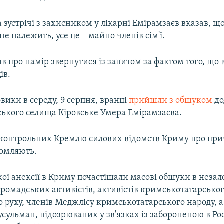
а зустрічі з захисником у лікарні Емірамзаєв вказав, щ
не належить, усе це – майно членів сім'ї.
в про намір звернутися із запитом за фактом того, що в
ів.
овики в середу, 9 серпня, вранці
прийшли з обшуком
до
ького селища Кіровське Умера Емірамзаєва.
дконтрольних Кремлю силових відомств Криму про пр
домляють.
кої анексії в Криму почастішали масові обшуки в неза
громадських активістів, активістів кримськотатарсько
 руху, членів Меджлісу кримськотатарського народу, 
ульман, підозрюваних у зв'язках із забороненою в Рос