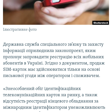
ВІДЕОУРОКИ «ELIFBE»
Русский
СВІДЧЕННЯ ОКУПАЦІЇ
Qırımtatar
УКРАЇНСЬКА ПРОБЛЕМА КРИМУ
Ілюстративне фото
ДОЛУЧАЙСЯ!
ІНФОГРАФІКА
Державна служба спеціального зв’язку та захисту
інформації оприлюднила законопроект, яким
Усі сайти RFE/RL
пропонує запровадити реєстрацію всіх мобільних
абонентів в Україні. Згідно з документом, продаж
SIM-карток має здійснюватися тільки на основі
письмової угоди між оператором і споживачем.
«Знеособлений обіг ідентифікаційних
телекомунікаційних карток на ринку, а також
відсутність реєстрації кінцевого обладнання за
міжнародним ідентифікатором унеможливлюють