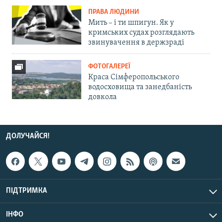
ПРАВА ЛЮДИНИ
Мить – і ти шпигун. Як у
кримських судах розглядають
звинувачення в держзраді
ФОТОГАЛЕРЕЇ
Краса Сімферопольського
водосховища та занедбаність
довкола
ДОЛУЧАЙСЯ!
ПІДТРИМКА
ІНФО