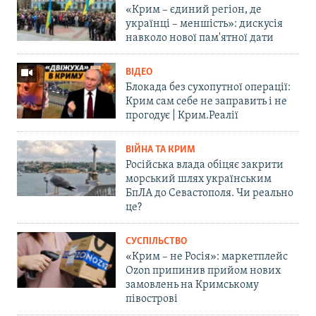
«Крим – єдиний регіон, де
українці – меншість»: дискусія
навколо нової пам'ятної дати
ВІДЕО
Блокада без сухопутної операції:
Крим сам себе не заправить і не
прогодує | Крим.Реалії
ВІЙНА ТА КРИМ
Російська влада обіцяє закрити
морський шлях українським
БпЛА до Севастополя. Чи реально
це?
СУСПІЛЬСТВО
«Крим – не Росія»: маркетплейс
Ozon припинив прийом нових
замовлень на Кримському
півострові