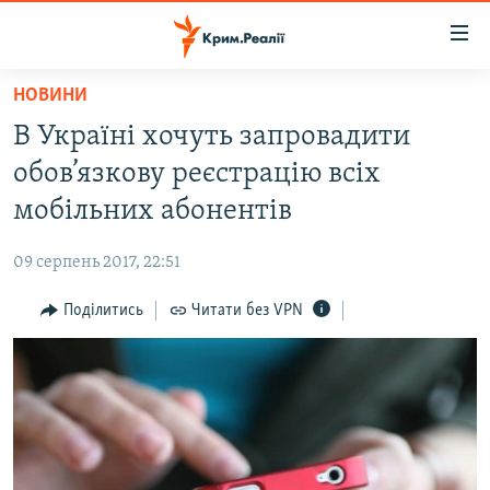
Доступність
посилання
Перейти
НОВИНИ
до
НОВИНИ
В Україні хочуть запровадити
основного
ВОДА.КРИМ
матеріалу
обов’язкову реєстрацію всіх
ВІДЕО ТА ФОТО
Перейти
мобільних абонентів
до
ПОЛІТИКА
основної
09 серпень 2017, 22:51
БЛОГИ
навігації
Перейти
Поділитись
Читати без VPN
ПОГЛЯД
до
ІНТЕРВ'Ю
пошуку
ВСЕ ЗА ДЕНЬ
СПЕЦПРОЕКТИ
ЯК ОБІЙТИ БЛОКУВАННЯ
ДЕПОРТАЦІЯ