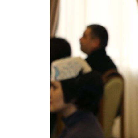
ВІДЕОУРОКИ «ELIFBE»
СВІДЧЕННЯ ОКУПАЦІЇ
УКРАЇНСЬКА ПРОБЛЕМА КРИМУ
ІНФОГРАФІКА