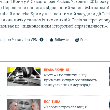
упації Криму й Севастополя Росією. 7 жовтня 2015 рок
о Порошенко підписав відповідний закон. Міжнародні 
цію й анексію Криму незаконними й засудили дії Росі
вадили низку економічних санкцій. Росія заперечує ок
називає це «відновленням історичної справедливості».
ь
Читати без VPN
Follow us
Print
ПРАВА ЛЮДИНИ
Мить – і ти шпигун. Як у
кримських судах розглядають
звинувачення в держзраді
ПОЛІТИКА
«Короткострокова акція