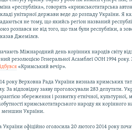
міна «республіка», говорять «кримськотатарська автон
складі унітарної держави веде до розпаду України. Я к
адаються не тому, що якийсь регіон названий республ
юз розпався не від того, що там були республіки, а зов
сказав Джемілєв.
значають Міжнародний день корінних народів світу від
ний резолюцією Генеральної Асамблеї ООН 1994 року. З
ідбувся
«Кримський вечір».
014 року Верховна Рада України визнала кримських та
. За відповідну заяву проголосували 283 депутати. Ук
арантією збереження і розвитку етнічної, культурної, м
мобутності кримськотатарського народу як корінного на
х меншин України.
 України офіційно оголосила 20 лютого 2014 року поч