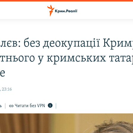
лєв: без деокупації Крим
тнього у кримських тата
е
 23:16
ь
Читати без VPN