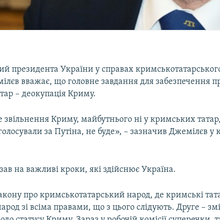
й президента України у справах кримськотатарськог
ілєв вважає, що головне завдання для забезпечення п
тар – деокупація Криму.
 звільнення Криму, майбутнього ні у кримських татар,
 голосували за Путіна, не буде», – зазначив Джемілєв у
зав на важливі кроки, які здійснює Україна.
акону про кримськотатарський народ, де кримські тат
арод зі всіма правами, що з цього слідують. Друге – зм
одо статусу Криму. Зараз у робочій комісії суперечки, 