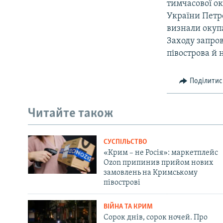
тимчасової ок
України Петр
визнали окупа
Заходу запро
півострова й 
Поділитис
Читайте також
СУСПІЛЬСТВО
«Крим – не Росія»: маркетплейс
Ozon припинив прийом нових
замовлень на Кримському
півострові
ВІЙНА ТА КРИМ
Сорок днів, сорок ночей. Про