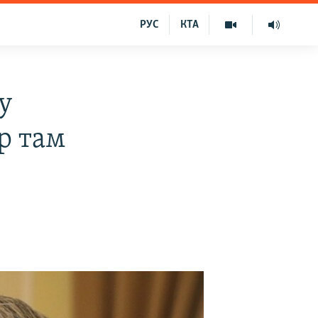
РУС
КТА
у
р там