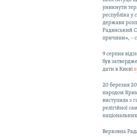
уникнути тер
республіка у 
держави розп
Радянський Со
причини», – 
9 серпня від
був затвердже
дати в Києві
в
20 березня 2
народом Криму
виступила з г
релігійної са
національни
Верховна Рада