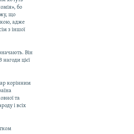
омія», бо
ажу, що
ікою, адже
сім з іншої
значають. Він
 нагоди цієї
тар корінним
раїна
овної та
роду і всіх
атком