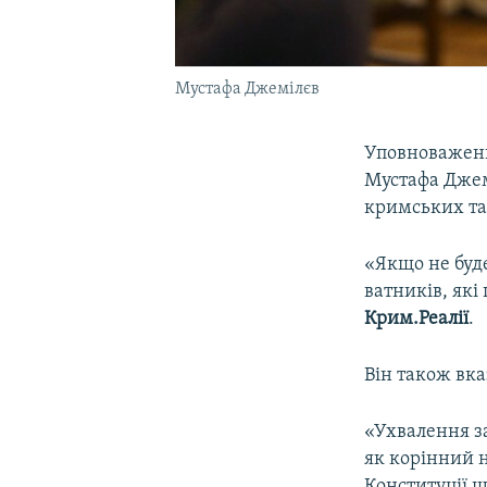
Мустафа Джемілєв
Уповноважени
Мустафа Джем
кримських та
«Якщо не буде
ватників, які
Крим.Реалії
.
Він також вка
«Ухвалення з
як корінний н
Конституції щ