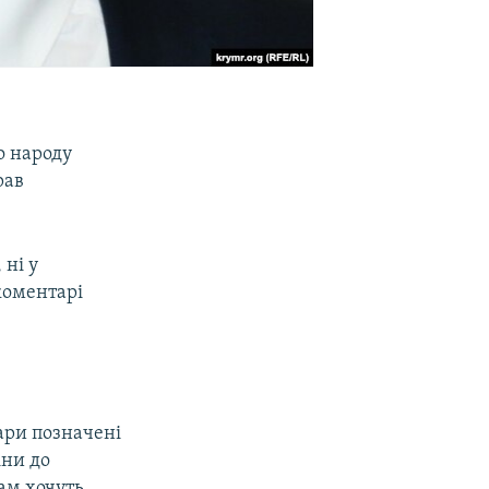
о народу
рав
 ні у
 коментарі
ари позначені
іни до
там хочуть