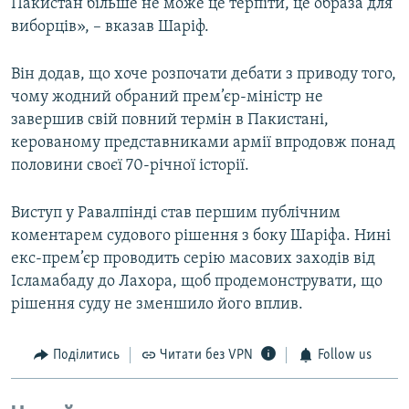
Пакистан більше не може це терпіти, це образа для
виборців», – вказав Шаріф.
Він додав, що хоче розпочати дебати з приводу того,
чому жодний обраний прем’єр-міністр не
завершив свій повний термін в Пакистані,
керованому представниками армії впродовж понад
половини своєї 70-річної історії.
Виступ у Равалпінді став першим публічним
коментарем судового рішення з боку Шаріфа. Нині
екс-прем’єр проводить серію масових заходів від
Ісламабаду до Лахора, щоб продемонструвати, що
рішення суду не зменшило його вплив.
Поділитись
Читати без VPN
Follow us