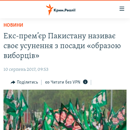
Доступність
посилання
Перейти
НОВИНИ
до
НОВИНИ
Екс-прем’єр Пакистану називає
основного
ВОДА.КРИМ
матеріалу
своє усунення з посади «образою
ВІДЕО ТА ФОТО
Перейти
виборців»
до
ПОЛІТИКА
основної
10 серпень 2017, 09:53
БЛОГИ
навігації
Перейти
Поділитись
Читати без VPN
ПОГЛЯД
до
ІНТЕРВ'Ю
пошуку
ВСЕ ЗА ДЕНЬ
СПЕЦПРОЕКТИ
ЯК ОБІЙТИ БЛОКУВАННЯ
ДЕПОРТАЦІЯ