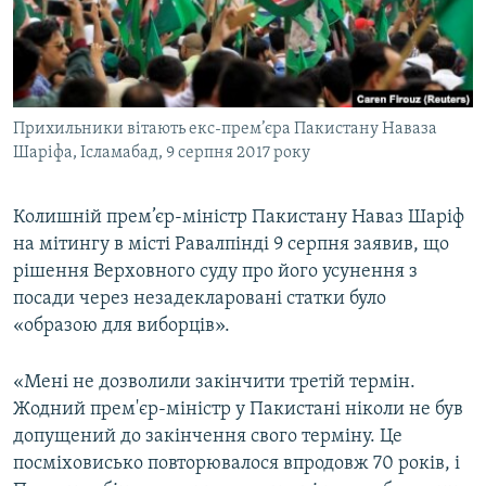
ВІДЕОУРОКИ «ELIFBE»
Русский
СВІДЧЕННЯ ОКУПАЦІЇ
Qırımtatar
УКРАЇНСЬКА ПРОБЛЕМА КРИМУ
Прихильники вітають екс-прем’єра Пакистану Наваза
ДОЛУЧАЙСЯ!
ІНФОГРАФІКА
Шаріфа, Ісламабад, 9 серпня 2017 року
Колишній прем’єр-міністр Пакистану Наваз Шаріф
Усі сайти RFE/RL
на мітингу в місті Равалпінді 9 серпня заявив, що
рішення Верховного суду про його усунення з
посади через незадекларовані статки було
«образою для виборців».
«Мені не дозволили закінчити третій термін.
Жодний прем'єр-міністр у Пакистані ніколи не був
допущений до закінчення свого терміну. Це
посміховисько повторювалося впродовж 70 років, і