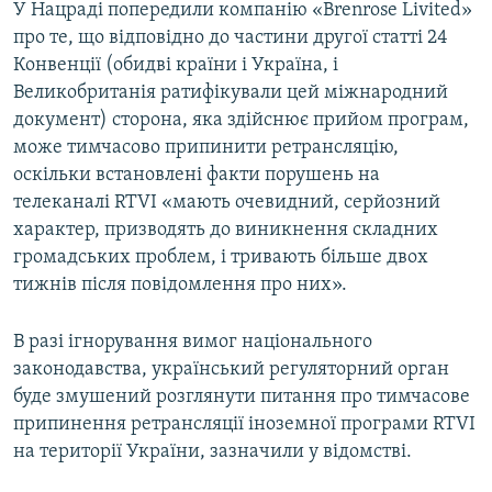
У Нацраді попередили компанію «Brenrose Livited»
про те, що відповідно до частини другої статті 24
Конвенції (обидві країни і Україна, і
Великобританія ратифікували цей міжнародний
документ) сторона, яка здійснює прийом програм,
може тимчасово припинити ретрансляцію,
оскільки встановлені факти порушень на
телеканалі RTVI «мають очевидний, серйозний
характер, призводять до виникнення складних
громадських проблем, і тривають більше двох
тижнів після повідомлення про них».
В разі ігнорування вимог національного
законодавства, український регуляторний орган
буде змушений розглянути питання про тимчасове
припинення ретрансляції іноземної програми RTVI
на території України, зазначили у відомстві.