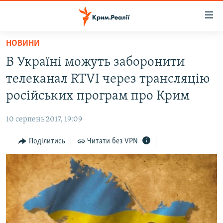
Доступність
посилання
Перейти
НОВИНИ
до
НОВИНИ
В Україні можуть заборонити
основного
ВОДА.КРИМ
матеріалу
телеканал RTVI через трансляцію
ВІДЕО ТА ФОТО
Перейти
російських програм про Крим
до
ПОЛІТИКА
основної
10 серпень 2017, 19:09
БЛОГИ
навігації
Перейти
Поділитись
Читати без VPN
ПОГЛЯД
до
ІНТЕРВ'Ю
пошуку
ВСЕ ЗА ДЕНЬ
СПЕЦПРОЕКТИ
ЯК ОБІЙТИ БЛОКУВАННЯ
ДЕПОРТАЦІЯ