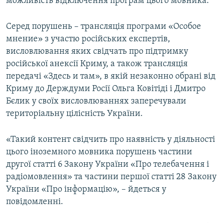
можливість відключення програм цього мовника.
Серед порушень – трансляція програми «Особое
мнение» з участю російських експертів,
висловлювання яких свідчать про підтримку
російської анексії Криму, а також трансляція
передачі «Здесь и там», в якій незаконно обрані від
Криму до Держдуми Росії Ольга Ковітіді і Дмитро
Бєлик у своїх висловлюваннях заперечували
територіальну цілісність України.
«Такий контент свідчить про наявність у діяльності
цього іноземного мовника порушень частини
другої статті 6 Закону України «Про телебачення і
радіомовлення» та частини першої статті 28 Закону
України «Про інформацію», – йдеться у
повідомленні.