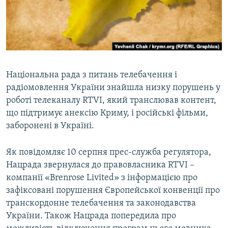
ВІДЕОУРОКИ «ELIFBE»
Русский
СВІДЧЕННЯ ОКУПАЦІЇ
Qırımtatar
УКРАЇНСЬКА ПРОБЛЕМА КРИМУ
ДОЛУЧАЙСЯ!
ІНФОГРАФІКА
Національна рада з питань телебачення і
радіомовлення України знайшла низку порушень у
роботі телеканалу RTVI, який транслював контент,
Усі сайти RFE/RL
що підтримує анексію Криму, і російські фільми,
заборонені в Україні.
Як повідомляє 10 серпня прес-служба регулятора,
Нацрада звернулася до правовласника RTVI –
компанії «Brenrose Livited» з інформацією про
зафіксовані порушення Європейської конвенції про
транскордонне телебачення та законодавства
України. Також Нацрада попередила про