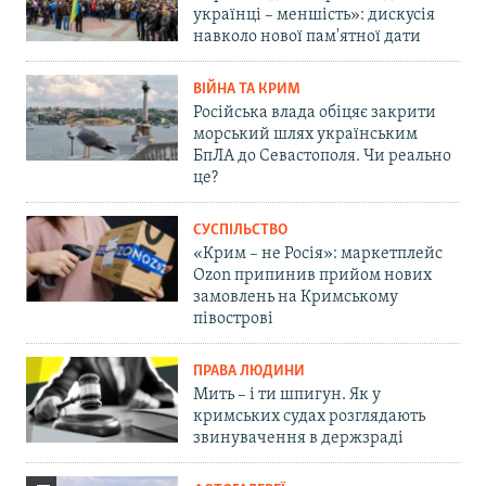
українці – меншість»: дискусія
навколо нової пам'ятної дати
ВІЙНА ТА КРИМ
Російська влада обіцяє закрити
морський шлях українським
БпЛА до Севастополя. Чи реально
це?
СУСПІЛЬСТВО
«Крим – не Росія»: маркетплейс
Ozon припинив прийом нових
замовлень на Кримському
півострові
ПРАВА ЛЮДИНИ
Мить – і ти шпигун. Як у
кримських судах розглядають
звинувачення в держзраді