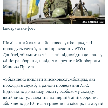
ВІДЕОУРОКИ «ELIFBE»
Русский
СВІДЧЕННЯ ОКУПАЦІЇ
Qırımtatar
УКРАЇНСЬКА ПРОБЛЕМА КРИМУ
Ілюстративне фото
ДОЛУЧАЙСЯ!
ІНФОГРАФІКА
Щомісячний оклад військовослужбовцям, які
проходять службу в зоні проведення АТО на
Усі сайти RFE/RL
Донбасі, збільшиться із осені, відповідно до наказу
міністра оборони, повідомив речник Міноборони
Максим Праута.
«Збільшено виплати військовослужбовцям, які
проходять службу в районі проведення АТО.
Відповідно до наказу, оплату особовому складу,
який виконує завдання на першій лінії оборони,
збільшено до 10 тисяч гривень на місяць, на другій