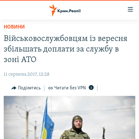
Доступність
посилання
Перейти
НОВИНИ
до
НОВИНИ
Військовослужбовцям із вересня
основного
ВОДА.КРИМ
матеріалу
збільшать доплати за службу в
ВІДЕО ТА ФОТО
Перейти
зоні АТО
до
ПОЛІТИКА
основної
11 серпень 2017, 12:28
БЛОГИ
навігації
Перейти
Поділитись
Читати без VPN
ПОГЛЯД
до
ІНТЕРВ'Ю
пошуку
ВСЕ ЗА ДЕНЬ
СПЕЦПРОЕКТИ
ЯК ОБІЙТИ БЛОКУВАННЯ
ДЕПОРТАЦІЯ