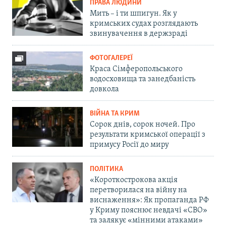
ПРАВА ЛЮДИНИ
Мить – і ти шпигун. Як у
кримських судах розглядають
звинувачення в держзраді
ФОТОГАЛЕРЕЇ
Краса Сімферопольського
водосховища та занедбаність
довкола
ВІЙНА ТА КРИМ
Сорок днів, сорок ночей. Про
результати кримської операції з
примусу Росії до миру
ПОЛІТИКА
«Короткострокова акція
перетворилася на війну на
виснаження»: Як пропаганда РФ
у Криму пояснює невдачі «СВО»
та залякує «мінними атаками»