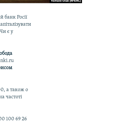
 банк Росії
апіталізувати
Чи є у
обода
nki.ru
рисом
00, а також о
на частоті
0 100 69 26