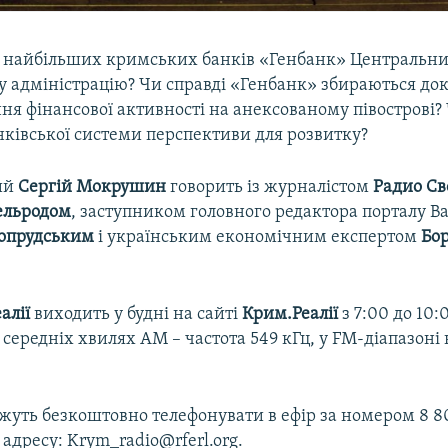
з найбільших кримських банків «Генбанк» Центральний
у адміністрацію? Чи справді «Генбанк» збираються док
я фінансової активності на анексованому півострові? 
нківської системи перспективи для розвитку?
ий
Сергій Мокрушин
говорить із журналістом
Радио Св
ельродом
, заступником головного редактора порталу Ba
опрудським
і українським економічним експертом
Бо
алії
виходить у будні на сайті
Крим.Реалії
з 7:00 до 10:
на середніх хвилях АМ – частота 549 кГц, у FM-діапазоні 
уть безкоштовно телефонувати в ефір за номером 8 80
 адресу: Krym_radio@rferl.org.