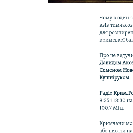
Чому в один 
ввів тимчасов
для розширенн
кримської ба
Про це ведуч
Давидом Акс
Семеном Нов
Кушніруком
.
Радіо Крим.Ре
8:35 і 18:30 
100.7 МГц.
Кримчани мож
або писати на