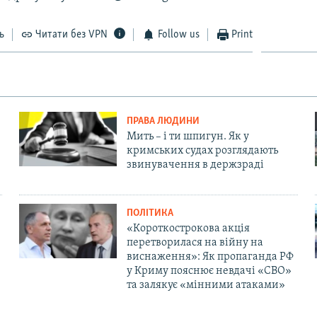
ь
Читати без VPN
Follow us
Print
ПРАВА ЛЮДИНИ
Мить – і ти шпигун. Як у
кримських судах розглядають
звинувачення в держзраді
ПОЛІТИКА
«Короткострокова акція
перетворилася на війну на
виснаження»: Як пропаганда РФ
у Криму пояснює невдачі «СВО»
та залякує «мінними атаками»