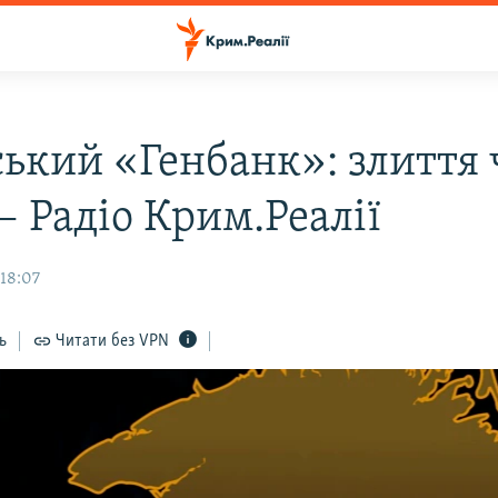
ький «Генбанк»: злиття 
– Радіо Крим.Реалії
 18:07
ь
Читати без VPN