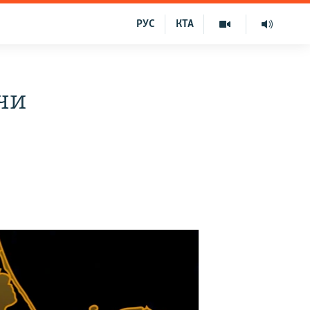
РУС
КТА
чи