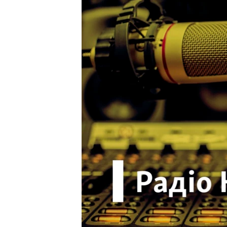
ВІДЕОУРОКИ «ELIFBE»
СВІДЧЕННЯ ОКУПАЦІЇ
УКРАЇНСЬКА ПРОБЛЕМА КРИМУ
ІНФОГРАФІКА