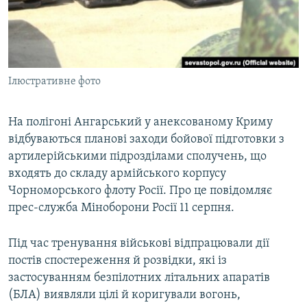
ВІДЕОУРОКИ «ELIFBE»
Русский
СВІДЧЕННЯ ОКУПАЦІЇ
Qırımtatar
УКРАЇНСЬКА ПРОБЛЕМА КРИМУ
Ілюстративне фото
ДОЛУЧАЙСЯ!
ІНФОГРАФІКА
На полігоні Ангарський у анексованому Криму
відбуваються планові заходи бойової підготовки з
Усі сайти RFE/RL
артилерійськими підрозділами сполучень, що
входять до складу армійського корпусу
Чорноморського флоту Росії. Про це повідомляє
прес-служба Міноборони Росії 11 серпня.
Під час тренування військові відпрацювали дії
постів спостереження й розвідки, які із
застосуванням безпілотних літальних апаратів
(БЛА) виявляли цілі й коригували вогонь,