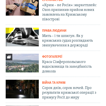
СУСПІЛЬСТВО
«Крим – не Росія»: маркетплейс
Ozon припинив прийом нових
замовлень на Кримському
півострові
ПРАВА ЛЮДИНИ
Мить – і ти шпигун. Як у
кримських судах розглядають
звинувачення в держзраді
ФОТОГАЛЕРЕЇ
Краса Сімферопольського
водосховища та занедбаність
довкола
ВІЙНА ТА КРИМ
Сорок днів, сорок ночей. Про
результати кримської операції з
примусу Росії до миру