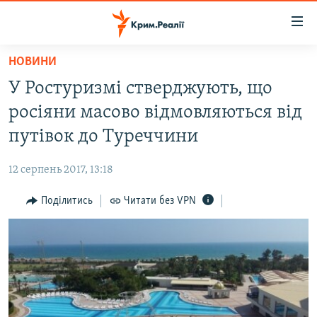
Доступність
посилання
Перейти
НОВИНИ
до
НОВИНИ
У Ростуризмі стверджують, що
основного
ВОДА.КРИМ
матеріалу
росіяни масово відмовляються від
ВІДЕО ТА ФОТО
Перейти
путівок до Туреччини
до
ПОЛІТИКА
основної
12 серпень 2017, 13:18
БЛОГИ
навігації
Перейти
Поділитись
Читати без VPN
ПОГЛЯД
до
ІНТЕРВ'Ю
пошуку
ВСЕ ЗА ДЕНЬ
СПЕЦПРОЕКТИ
ЯК ОБІЙТИ БЛОКУВАННЯ
ДЕПОРТАЦІЯ