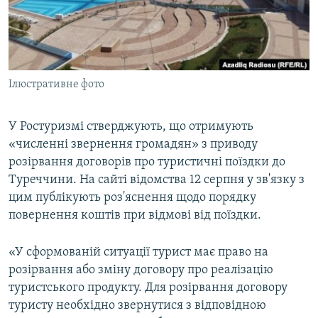
ВІДЕОУРОКИ «ELIFBE»
Русский
СВІДЧЕННЯ ОКУПАЦІЇ
Qırımtatar
УКРАЇНСЬКА ПРОБЛЕМА КРИМУ
Ілюстративне фото
ДОЛУЧАЙСЯ!
ІНФОГРАФІКА
У Ростуризмі стверджують, що отримують
«численні звернення громадян» з приводу
Усі сайти RFE/RL
розірвання договорів про туристичні поїздки до
Туреччини. На сайті відомства 12 серпня у зв'язку з
цим публікують роз'яснення щодо порядку
повернення коштів при відмові від поїздки.
«У сформованій ситуації турист має право на
розірвання або зміну договору про реалізацію
туристського продукту. Для розірвання договору
туристу необхідно звернутися з відповідною