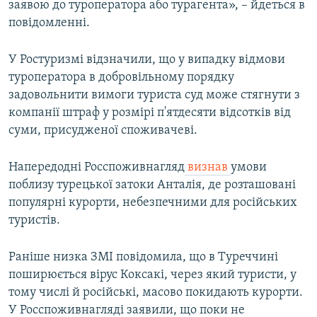
заявою до туроператора або турагента», – йдеться в
повідомленні.
У Ростуризмі відзначили, що у випадку відмови
туроператора в добровільному порядку
задовольнити вимоги туриста суд може стягнути з
компанії штраф у розмірі п'ятдесяти відсотків від
суми, присудженої споживачеві.
Напередодні Росспоживнагляд
визнав
умови
поблизу турецької затоки Анталія, де розташовані
популярні курорти, небезпечними для російських
туристів.
Раніше низка ЗМІ повідомила, що в Туреччині
поширюється вірус Коксакі, через який туристи, у
тому числі й російські, масово покидають курорти.
У Росспоживнагляді заявили, що поки не