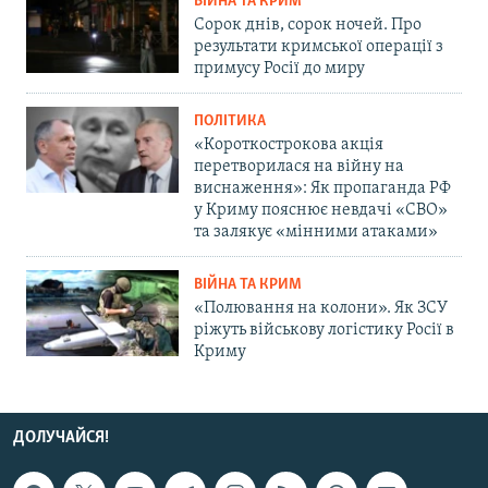
ВІЙНА ТА КРИМ
Сорок днів, сорок ночей. Про
результати кримської операції з
примусу Росії до миру
ПОЛІТИКА
«Короткострокова акція
перетворилася на війну на
виснаження»: Як пропаганда РФ
у Криму пояснює невдачі «СВО»
та залякує «мінними атаками»
ВІЙНА ТА КРИМ
«Полювання на колони». Як ЗСУ
ріжуть військову логістику Росії в
Криму
ДОЛУЧАЙСЯ!