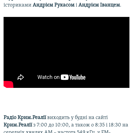
істориками
Андрієм Рукасом
і
Андрієм Іванцем
.
Радіо Крим.Реалії
виходить у будні на сайті
Крим.Реалії
з 7:00 до 10:00, а також о 8:35 і 18:30 на
середніх хвилях АМ – частота 549 кГц, у FM-