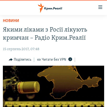
Доступність
посилання
Перейти
НОВИНИ
до
НОВИНИ
Якими ліками з Росії лікують
основного
ВОДА.КРИМ
матеріалу
кримчан – Радіо Крим.Реалії
ВІДЕО ТА ФОТО
Перейти
до
15 серпень 2017, 07:48
ПОЛІТИКА
основної
БЛОГИ
Поділитись
Читати без VPN
навігації
Перейти
ПОГЛЯД
до
ІНТЕРВ'Ю
пошуку
ВСЕ ЗА ДЕНЬ
СПЕЦПРОЕКТИ
ЯК ОБІЙТИ БЛОКУВАННЯ
ДЕПОРТАЦІЯ