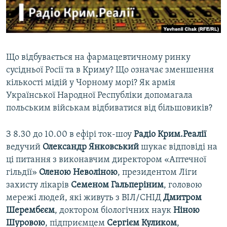
ВІДЕОУРОКИ «ELIFBE»
Русский
СВІДЧЕННЯ ОКУПАЦІЇ
Qırımtatar
УКРАЇНСЬКА ПРОБЛЕМА КРИМУ
Що відбувається на фармацевтичному ринку
ДОЛУЧАЙСЯ!
ІНФОГРАФІКА
сусідньої Росії та в Криму? Що означає зменшення
кількості мідій у Чорному морі? Як армія
Української Народної Республіки допомагала
польським військам відбиватися від більшовиків?
Усі сайти RFE/RL
З 8.30 до 10.00 в ефірі ток-шоу
Радіо Крим.Реалії
ведучий
Олександр Янковський
шукає відповіді на
ці питання з виконавчим директором «Аптечної
гільдії»
Оленою Неволіною
, президентом Ліги
захисту лікарів
Семеном Гальперіним
, головою
мережі людей, які живуть з ВІЛ/СНІД
Дмитром
Шерембєєм
, доктором біологічних наук
Ніною
Шуровою
, підприємцем
Сергієм Куликом
,