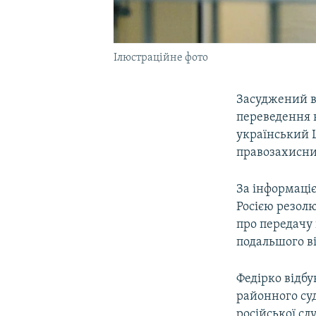
Ілюстраційне фото
Засуджений в
переведення в
український 
правозахисни
За інформаці
Росією резолю
про передачу
подальшого в
Федірко відб
районного суд
російської сл