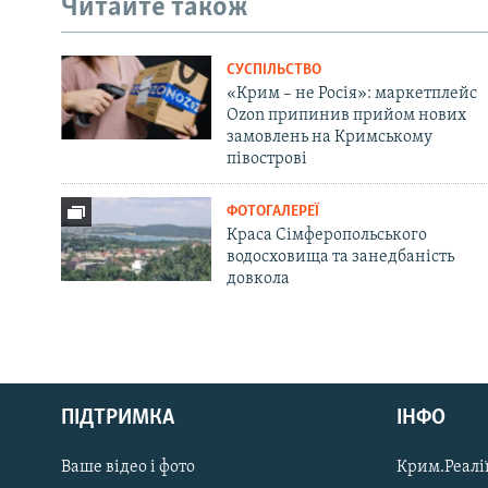
Читайте також
СУСПІЛЬСТВО
«Крим – не Росія»: маркетплейс
Ozon припинив прийом нових
замовлень на Кримському
півострові
ФОТОГАЛЕРЕЇ
Краса Сімферопольського
водосховища та занедбаність
довкола
Русский
ПІДТРИМКА
ІНФО
Qırımtatar
Ваше відео і фото
Крим.Реалії
ДОЛУЧАЙСЯ!