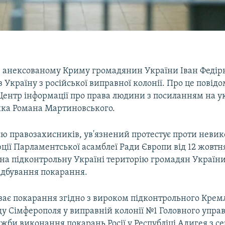
 анексованому Криму громадянин України Іван Федір
 Україну з російської виправної колонії. Про це повід
Центр інформації про права людини з посиланням на у
ка Романа Мартиновського.
єю правозахисників, ув'язнений протестує проти неви
ції Парламентської асамблеї Ради Європи від 12 жовтн
 на підконтрольну Україні територію громадян України
ідбування покарання.
уває покарання згідно з вироком підконтрольного Крем
у Сімферополя у виправній колонії №1 Головного упра
ужби виконання покарань Росії у Республіці Адигея з с