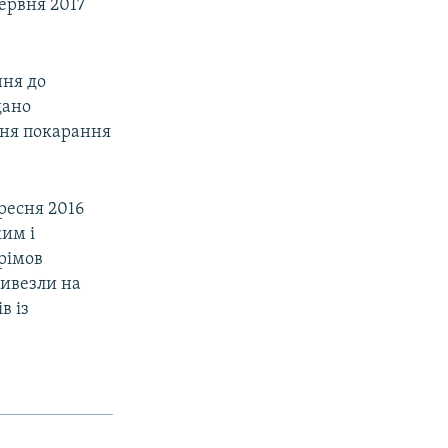
ервня 2017
ння до
дано
ння покарання
ересня 2016
им і
рімов
вивезли на
в із