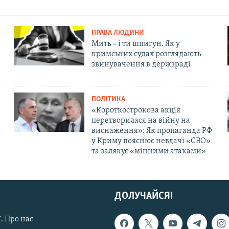
ПРАВА ЛЮДИНИ
Мить – і ти шпигун. Як у
кримських судах розглядають
звинувачення в держзраді
ПОЛІТИКА
«Короткострокова акція
перетворилася на війну на
виснаження»: Як пропаганда РФ
у Криму пояснює невдачі «СВО»
та залякує «мінними атаками»
ДОЛУЧАЙСЯ!
. Про нас