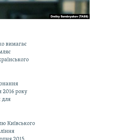
ко вимагає
омляє
країнського
конання
я 2016 року
 для
лю Київського
вління
ерпня 2015