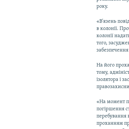
року.
«В'язень пов
в колонії. Пр
колонії нада
того, засудже
забезпечення 
На його проха
тому, адмініс
ізолятора і з
правозахисни
«На момент п
погіршення ст
перебування в
проханням про