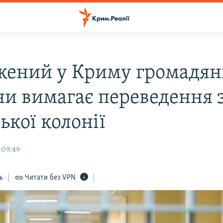
жений у Криму громадя
ни вимагає переведення 
ької колонії
 09:49
ь
Читати без VPN