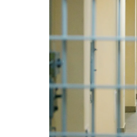
ВІДЕОУРОКИ «ELIFBE»
СВІДЧЕННЯ ОКУПАЦІЇ
УКРАЇНСЬКА ПРОБЛЕМА КРИМУ
ІНФОГРАФІКА