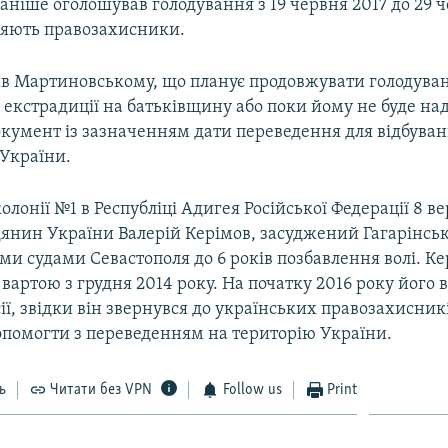
ніше оголошував голодування з 19 червня 2017 до 29 ч
вляють правозахисники.
ив Мартиновському, що планує продовжувати голодува
 екстрадиції на батьківщину або поки йому не буде на
кумент із зазначенням дати переведення для відбува
 України.
олонії №1 в Республіці Адигея Російської Федерації 8 в
янин України Валерій Керімов, засуджений Гагарінськ
и судами Севастополя до 6 років позбавлення волі. Ке
 вартою з грудня 2014 року. На початку 2016 року його 
ії, звідки він звернувся до українських правозахисникі
помогти з переведенням на територію України.
ь
Читати без VPN
Follow us
Print