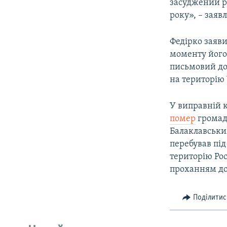
засуджений ра
року», – зая
Федірко заяв
моменту його
письмовий до
на територію
У виправній к
помер
громад
Балаклавським
перебував під
територію Рос
проханням до
Поділитис