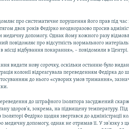
ідомляє про систематичне порушення його прав під час
отягом двох років Федірко неодноразово просив адміні
ти медичну допомогу. Однак йому кожного разу відмовл
ний повідомляє про відсутність нормального матеріал
в місці відбування покарання», – повідомили в Центрі.
ння видати нову сорочку, оскільки останню було видан
трація колонії відреагувала переведенням Федірка до 
астосуванням до нього «суворих умов тримання», зазн
ки.
ереведення до штрафного ізолятора засуджений скарж
ану здоров'я, зокрема, на підвищену температуру. Під
 ізоляторі Федірко щодня звертався до адміністрації кол
 медичну допомогу, однак не отримав її. У зв'язку з 