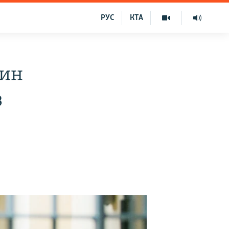
РУС
КТА
нин
з