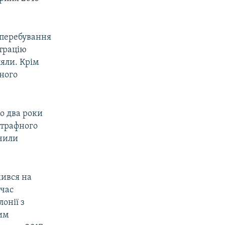
 перебування
страцію
яли. Крім
ьного
о два роки
штрафного
ачили
ився на
 час
онії з
цим