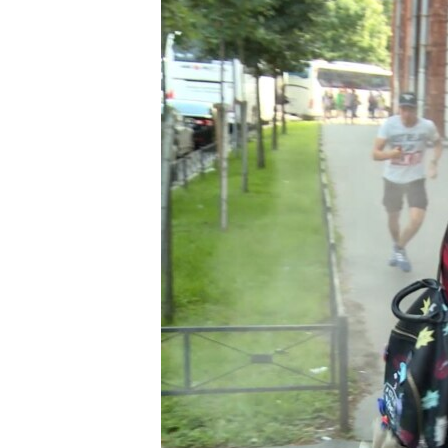
ВІДЕОУРОКИ «ELIFBE»
СВІДЧЕННЯ ОКУПАЦІЇ
УКРАЇНСЬКА ПРОБЛЕМА КРИМУ
ІНФОГРАФІКА