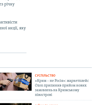
ез річку
активісти
ної акції, яку
СУСПІЛЬСТВО
«Крим – не Росія»: маркетплейс
Ozon припинив прийом нових
замовлень на Кримському
півострові