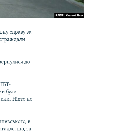
ьну справу за
постраждали
вернулися до
ЛГБТ-
ми були
или. Ніхто не
невського, в
агадує, що, за