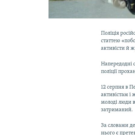
Поліція росі
статтею «побо
активісти й ж
Напередодні 
поліції проха
12 серпня в П
активістам і 
молоді люди 
затриманий.
За словами д
нього є претен