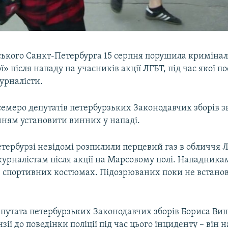
йського Санкт-Петербурга 15 серпня порушила кримінал
ї» після нападу на учасників акції ЛГБТ, під час якої 
урналісти.
семеро депутатів петербурзьких Законодавчих зборів з
нням установити винних у нападі.
етербурзі невідомі розпилили перцевий газ в обличчя 
журналістам після акції на Марсовому полі. Нападника
в спортивних костюмах. Підозрюваних поки не встанов
епутата петербурзьких Законодавчих зборів Бориса Виш
зії до поведінки поліції під час цього інциденту – він н