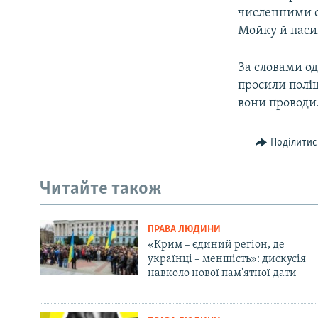
численними св
Мойку й пасив
За словами од
просили поліц
вони проводил
Поділитис
Читайте також
ПРАВА ЛЮДИНИ
«Крим – єдиний регіон, де
українці – меншість»: дискусія
навколо нової пам'ятної дати