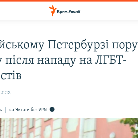
ійському Петербурзі по
 після нападу на ЛГБТ-
стів
 21:12
ь
Читати без VPN