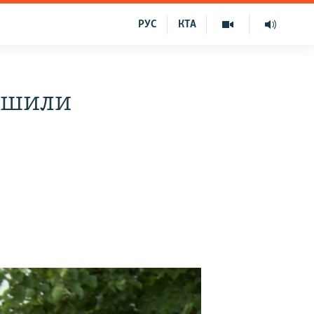
РУС
КТА
рушили