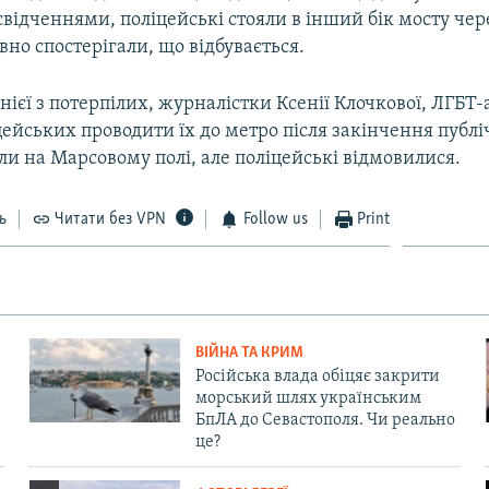
ідченнями, поліцейські стояли в інший бік мосту чер
но спостерігали, що відбувається.
нієї з потерпілих, журналістки Ксенії Клочкової, ЛГБТ-
ейських проводити їх до метро після закінчення публіч
и на Марсовому полі, але поліцейські відмовилися.
ь
Читати без VPN
Follow us
Print
ВІЙНА ТА КРИМ
Російська влада обіцяє закрити
морський шлях українським
БпЛА до Севастополя. Чи реально
це?