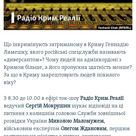
ВІДЕОУРОКИ «ELIFBE»
Русский
СВІДЧЕННЯ ОКУПАЦІЇ
Qırımtatar
УКРАЇНСЬКА ПРОБЛЕМА КРИМУ
ДОЛУЧАЙСЯ!
ІНФОГРАФІКА
Що інкримінують затриманому в Криму Геннадію
Лимешку, якого російські спецслужби називають
«диверсантом»? Чому людей на адмінкордоні з
Усі сайти RFE/RL
Кримом більше, а його пропускна здатність менше?
За що в Криму заарештовують людей похилого
віку?
З 8.30 до 10.00 в ефірі ток-шоу
Радіо Крим.Реалії
ведучий
Сергій Мокрушин
шукає відповіді на ці
питання з колишнім головою Служби зовнішньої
розвідки України
Миколою Маломужем
,
військовим експертом
Олегом Ждановим
, першим