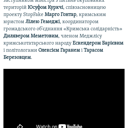
заступником міністра з питань окупованих
територій
Юсуфом Куркчі
, співзасновницею
проекту StopFake
Марго Гонтар
, кримським
юристом
Лілею Гемеджі
, координатором
громадського об'єднання «Кримська солідарність»
Дилявером Меметовим
, членом Меджлісу
кримськотатарського народу
Ескендером Барієвим
і політологами
Олексієм Гаранем
і
Тарасом
Березовцем
.