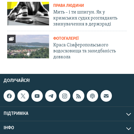
ПРАВА ЛЮДИНИ
Мить – і ти шпигун. Як у
кримських судах розглядають
звинувачення в держзраді
ФОТОГАЛЕРЕЇ
Краса Сімферопольського
водосховища та занедбаність
довкола
ДОЛУЧАЙСЯ!
ПІДТРИМКА
ІНФО