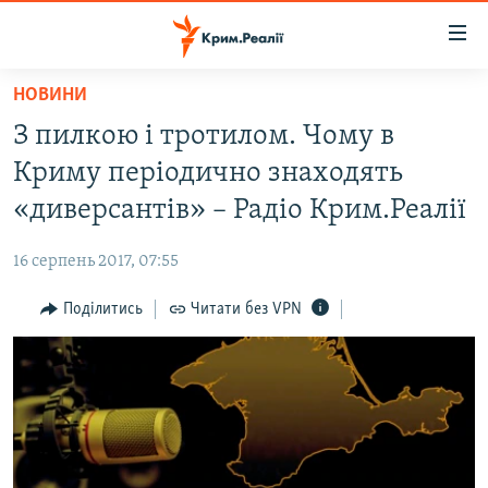
Доступність
посилання
Перейти
НОВИНИ
до
НОВИНИ
З пилкою і тротилом. Чому в
основного
ВОДА.КРИМ
матеріалу
Криму періодично знаходять
ВІДЕО ТА ФОТО
Перейти
«диверсантів» – Радіо Крим.Реалії
до
ПОЛІТИКА
основної
16 серпень 2017, 07:55
БЛОГИ
навігації
Перейти
Поділитись
Читати без VPN
ПОГЛЯД
до
ІНТЕРВ'Ю
пошуку
ВСЕ ЗА ДЕНЬ
СПЕЦПРОЕКТИ
ЯК ОБІЙТИ БЛОКУВАННЯ
ДЕПОРТАЦІЯ