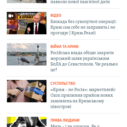
навколо нової пам'ятної дати
ВІДЕО
Блокада без сухопутної операції:
Крим сам себе не заправить і не
прогодує | Крим.Реалії
ВІЙНА ТА КРИМ
Російська влада обіцяє закрити
морський шлях українським
БпЛА до Севастополя. Чи реально
це?
СУСПІЛЬСТВО
«Крим – не Росія»: маркетплейс
Ozon припинив прийом нових
замовлень на Кримському
півострові
ПРАВА ЛЮДИНИ
Мить – і ти шпигун. Як у