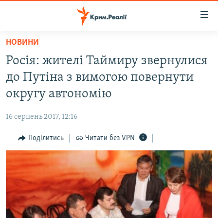
Доступність
посилання
Перейти
НОВИНИ
до
НОВИНИ
Росія: жителі Таймиру звернулися
основного
ВОДА.КРИМ
матеріалу
до Путіна з вимогою повернути
ВІДЕО ТА ФОТО
Перейти
округу автономію
до
ПОЛІТИКА
основної
16 серпень 2017, 12:16
БЛОГИ
навігації
Перейти
Поділитись
Читати без VPN
ПОГЛЯД
до
ІНТЕРВ'Ю
пошуку
ВСЕ ЗА ДЕНЬ
СПЕЦПРОЕКТИ
ЯК ОБІЙТИ БЛОКУВАННЯ
ДЕПОРТАЦІЯ