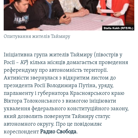
ВІДЕОУРОКИ «ELIFBE»
Русский
СВІДЧЕННЯ ОКУПАЦІЇ
Qırımtatar
УКРАЇНСЬКА ПРОБЛЕМА КРИМУ
Опитування жителів Таймиру
ДОЛУЧАЙСЯ!
ІНФОГРАФІКА
Ініціативна група жителів Таймиру (півострів у
Росії –
КР
) кілька місяців домагається проведення
Усі сайти RFE/RL
референдуму про автономність території.
Активісти звернулася з відкритим листом до
президента Росії Володимира Путіна, уряду,
парламенту і губернатора Красноярського краю
Віктора Толоконського з вимогою ініціювати
ухвалення федерального конституційного закону,
який дозволить повернути Таймиру статус
автономного округу. Про це повідомляє
кореспондент
Радио Свобода
.