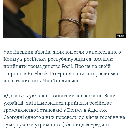
ВІДЕОУРОКИ «ELIFBE»
Русский
СВІДЧЕННЯ ОКУПАЦІЇ
Qırımtatar
УКРАЇНСЬКА ПРОБЛЕМА КРИМУ
ДОЛУЧАЙСЯ!
ІНФОГРАФІКА
Українських в'язнів, яких вивезли з анексованого
Криму в російську республіку Адигея, змушую
Усі сайти RFE/RL
прийняти громадянство Росії. Про це на своїй
сторінці в Facebook 16 серпня написала російська
правозахисниця Яна Теплицька.
«Дзвонять ув'язнені з адигейської колонії. Вони
українці, які відмовилися прийняти російське
громадянство і етаповані з Криму в Адигею.
Сьогодні одного з них перевели до кінця терміну на
суворі умови утримання (в'язниця всередині