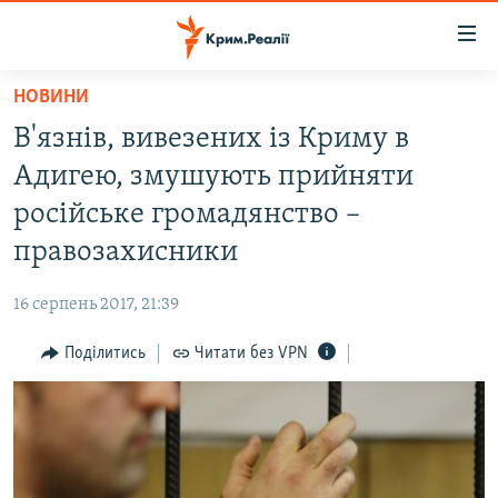
Доступність
посилання
Перейти
НОВИНИ
до
НОВИНИ
В'язнів, вивезених із Криму в
основного
ВОДА.КРИМ
матеріалу
Адигею, змушують прийняти
ВІДЕО ТА ФОТО
Перейти
російське громадянство –
до
ПОЛІТИКА
правозахисники
основної
БЛОГИ
навігації
16 серпень 2017, 21:39
Перейти
ПОГЛЯД
до
Поділитись
Читати без VPN
ІНТЕРВ'Ю
пошуку
ВСЕ ЗА ДЕНЬ
СПЕЦПРОЕКТИ
ЯК ОБІЙТИ БЛОКУВАННЯ
ДЕПОРТАЦІЯ