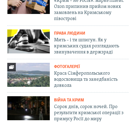
«Крим – не Росія»: маркетплейс
Ozon припинив прийом нових
замовлень на Кримському
півострові
ПРАВА ЛЮДИНИ
Мить – і ти шпигун. Як у
кримських судах розглядають
звинувачення в держзраді
ФОТОГАЛЕРЕЇ
Краса Сімферопольського
водосховища та занедбаність
довкола
ВІЙНА ТА КРИМ
Сорок днів, сорок ночей. Про
результати кримської операції з
примусу Росії до миру