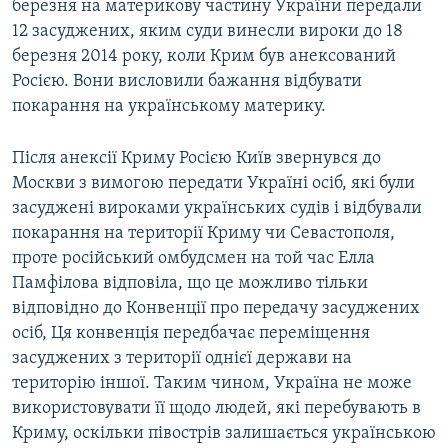
березня на материкову частину України передали
12 засуджених, яким суди винесли вироки до 18
березня 2014 року, коли Крим був анексований
Росією. Вони висловили бажання відбувати
покарання на українському материку.
Після анексії Криму Росією Київ звернувся до
Москви з вимогою передати Україні осіб, які були
засуджені вироками українських судів і відбували
покарання на території Криму чи Севастополя,
проте російський омбудсмен на той час Елла
Памфілова відповіла, що це можливо тільки
відповідно до Конвенції про передачу засуджених
осіб, Ця конвенція передбачає переміщення
засуджених з території однієї держави на
територію іншої. Таким чином, Україна не може
використовувати її щодо людей, які перебувають в
Криму, оскільки півострів залишається українською