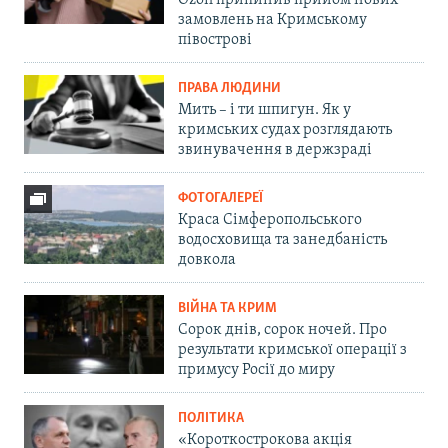
Ozon припинив прийом нових
замовлень на Кримському
півострові
ПРАВА ЛЮДИНИ
Мить – і ти шпигун. Як у
кримських судах розглядають
звинувачення в держзраді
ФОТОГАЛЕРЕЇ
Краса Сімферопольського
водосховища та занедбаність
довкола
ВІЙНА ТА КРИМ
Сорок днів, сорок ночей. Про
результати кримської операції з
примусу Росії до миру
ПОЛІТИКА
«Короткострокова акція