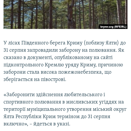
ВІДЕОУРОКИ «ELIFBE»
Русский
СВІДЧЕННЯ ОКУПАЦІЇ
Qırımtatar
УКРАЇНСЬКА ПРОБЛЕМА КРИМУ
ДОЛУЧАЙСЯ!
ІНФОГРАФІКА
У лісах Південного берега Криму (поблизу Ялти) до
31 серпня запровадили заборону на полювання. Як
сказано в документі, опублікованому на сайті
Усі сайти RFE/RL
підконтрольного Кремлю уряду Криму, причиною
заборони стала висока пожежонебезпека, що
зберігається на півострові.
«Заборонити здійснення любительського і
спортивного полювання в мисливських угіддях на
території муніципального утворення міський округ
Ялта Республіки Крим терміном до 31 серпня
включно», – йдеться в указі.