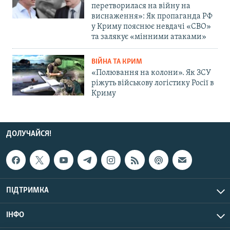
перетворилася на війну на
виснаження»: Як пропаганда РФ
у Криму пояснює невдачі «СВО»
та залякує «мінними атаками»
ВІЙНА ТА КРИМ
«Полювання на колони». Як ЗСУ
ріжуть військову логістику Росії в
Криму
ДОЛУЧАЙСЯ!
ПІДТРИМКА
ІНФО