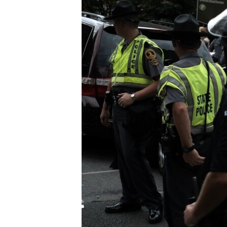
ВІДЕОУРОКИ «ELIFBE»
СВІДЧЕННЯ ОКУПАЦІЇ
УКРАЇНСЬКА ПРОБЛЕМА КРИМУ
ІНФОГРАФІКА