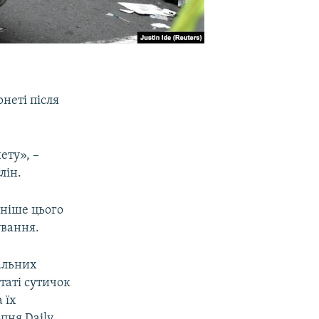
неті після
ету», –
лін.
аніше цього
ування.
альних
таті сутичок
 їх
пня Daily