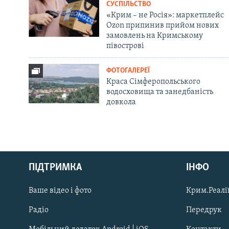
СУСПІЛЬСТВО
«Крим – не Росія»: маркетплейс
Ozon припинив прийом нових
замовлень на Кримському
півострові
ФОТОГАЛЕРЕЇ
Краса Сімферопольського
водосховища та занедбаність
довкола
Русский
ПІДТРИМКА
ІНФО
Qırımtatar
Ваше відео і фото
Крим.Реалії
ДОЛУЧАЙСЯ!
Радіо
Передрук