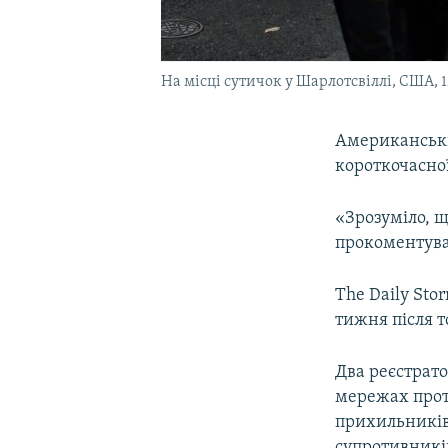
На місці сутичок у Шарлотсвіллі, США, 1
Американськи
короткочасно
«Зрозуміло, щ
прокоментува
The Daily Sto
тижня після т
Два реєстрат
мережах проти
прихильників 
супротивників