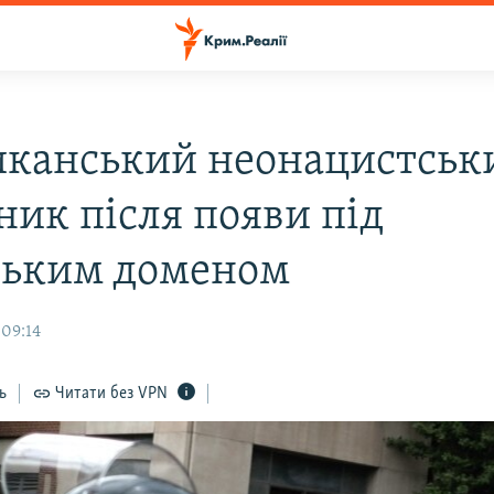
канський неонацистськ
ник після появи під
ським доменом
 09:14
ь
Читати без VPN