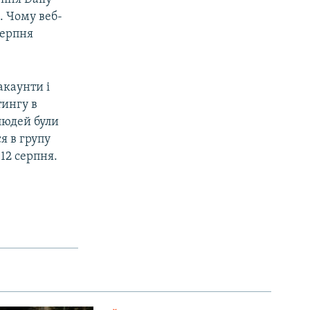
. Чому веб-
серпня
акаунти і
тингу в
 людей були
я в групу
12 серпня.