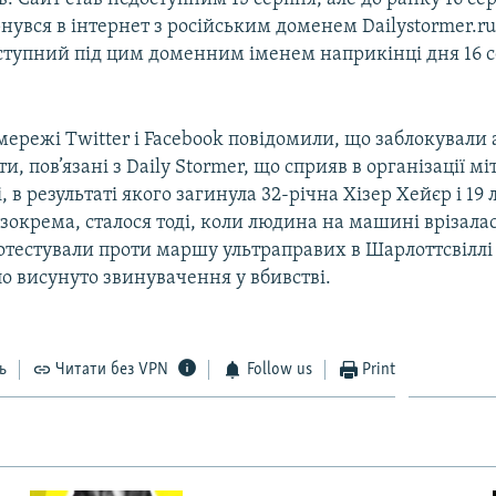
нувся в інтернет з російським доменем Dailystormer.ru
оступний під цим доменним іменем наприкінці дня 16 
мережі Twitter і Facebook повідомили, що заблокували 
и, пов’язані з Daily Stormer, що сприяв в організації мі
, в результаті якого загинула 32-річна Хізер Хейєр і 19
 зокрема, сталося тоді, коли людина на машині врізалас
отестували проти маршу ультраправих в Шарлоттсвіллі 
ло висунуто звинувачення у вбивстві.
ь
Читати без VPN
Follow us
Print