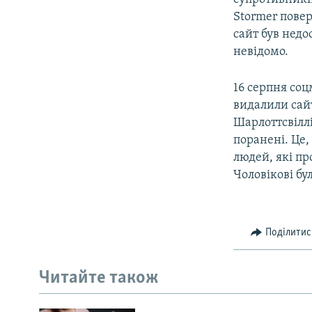
Stormer повер
сайт був нед
невідомо.
16 серпня соц
видалили сайт
Шарлоттсвіллі
поранені. Це,
людей, які пр
Чоловікові бу
Поділитис
Читайте також