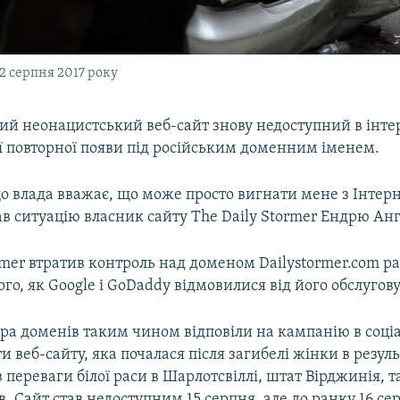
2 серпня 2017 року
й неонацистський веб-сайт знову недоступний в інтер
ї повторної появи під російським доменним іменем.
о влада вважає, що може просто вигнати мене з Інтерн
в ситуацію власник сайту The Daily Stormer Ендрю Анг
rmer втратив контроль над доменом Dailystormer.com р
ого, як Google і GoDaddy відмовилися від його обслугов
ора доменів таким чином відповіли на кампанію в соці
 веб-сайту, яка почалася після загибелі жінки в резуль
переваги білої раси в Шарлотсвіллі, штат Вірджинія, та
. Сайт став недоступним 15 серпня, але до ранку 16 сер