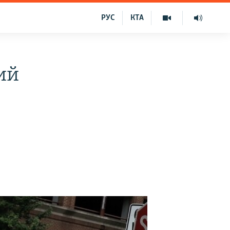
РУС
КТА
ий