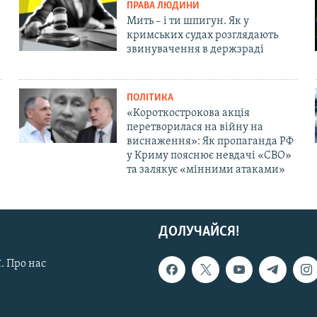
ПРАВА ЛЮДИНИ
Мить – і ти шпигун. Як у
кримських судах розглядають
звинувачення в держзраді
ПОЛІТИКА
«Короткострокова акція
перетворилася на війну на
виснаження»: Як пропаганда РФ
у Криму пояснює невдачі «СВО»
та залякує «мінними атаками»
ДОЛУЧАЙСЯ!
. Про нас