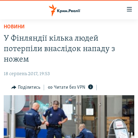
Доступність
посилання
Перейти
НОВИНИ
до
НОВИНИ
У Фінляндії кілька людей
основного
ВОДА.КРИМ
матеріалу
потерпіли внаслідок нападу з
ВІДЕО ТА ФОТО
Перейти
ножем
до
ПОЛІТИКА
основної
18 серпень 2017, 19:53
БЛОГИ
навігації
Перейти
Поділитись
Читати без VPN
ПОГЛЯД
до
ІНТЕРВ'Ю
пошуку
ВСЕ ЗА ДЕНЬ
СПЕЦПРОЕКТИ
ЯК ОБІЙТИ БЛОКУВАННЯ
ДЕПОРТАЦІЯ