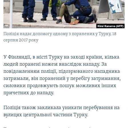
ВІДЕОУРОКИ «ELIFBE»
Русский
СВІДЧЕННЯ ОКУПАЦІЇ
Qırımtatar
УКРАЇНСЬКА ПРОБЛЕМА КРИМУ
Поліція надає допомогу одному з поранених у Турку, 18
ДОЛУЧАЙСЯ!
ІНФОГРАФІКА
серпня 2017 року
У Фінляндії, в місті Турку на заході країни, кілька
Усі сайти RFE/RL
людей поранені ножем внаслідок нападу. За
повідомленням поліції, підозрюваного нападника
затримали, він поранений у перебігу затримання,
силовики продовжують пошук можливих інших
причетних до нападу.
Поліція також закликала уникати перебування на
вулицях центральної частини Турку.