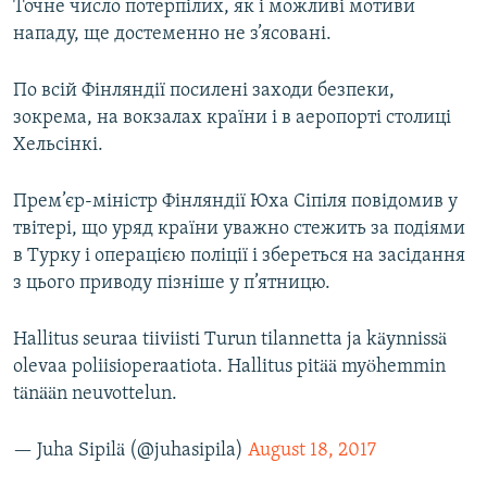
Точне число потерпілих, як і можливі мотиви
нападу, ще достеменно не з’ясовані.
По всій Фінляндії посилені заходи безпеки,
зокрема, на вокзалах країни і в аеропорті столиці
Хельсінкі.
Прем’єр-міністр Фінляндії Юха Сіпіля повідомив у
твітері, що уряд країни уважно стежить за подіями
в Турку і операцією поліції і збереться на засідання
з цього приводу пізніше у п’ятницю.
Hallitus seuraa tiiviisti Turun tilannetta ja käynnissä
olevaa poliisioperaatiota. Hallitus pitää myöhemmin
tänään neuvottelun.
— Juha Sipilä (@juhasipila)
August 18, 2017