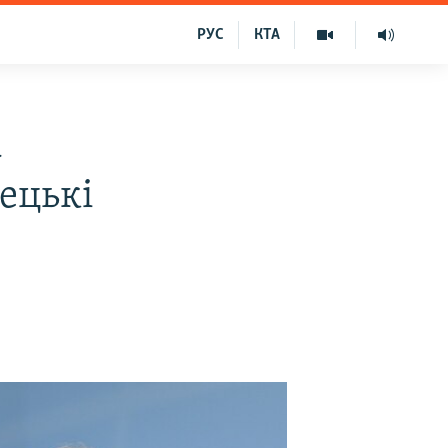
РУС
КТА
а
ецькі