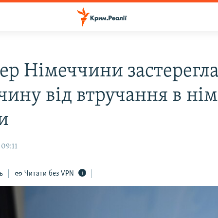
ер Німеччини застерегл
чину від втручання в нім
и
 09:11
ь
Читати без VPN