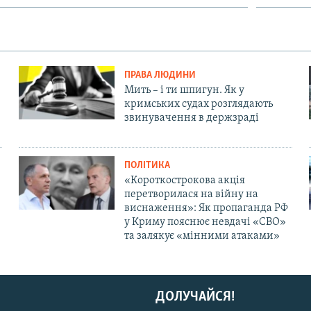
ПРАВА ЛЮДИНИ
Мить – і ти шпигун. Як у
кримських судах розглядають
звинувачення в держзраді
ПОЛІТИКА
«Короткострокова акція
перетворилася на війну на
виснаження»: Як пропаганда РФ
у Криму пояснює невдачі «СВО»
та залякує «мінними атаками»
ДОЛУЧАЙСЯ!