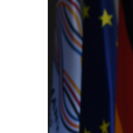
ВІДЕОУРОКИ «ELIFBE»
СВІДЧЕННЯ ОКУПАЦІЇ
УКРАЇНСЬКА ПРОБЛЕМА КРИМУ
ІНФОГРАФІКА