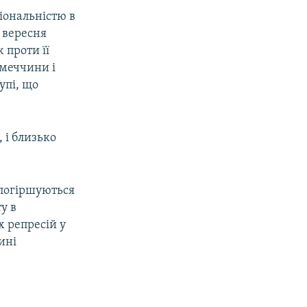
іональністю в
 вересня
 проти її
імеччини і
упі, що
 і близько
 погіршуються
у в
х репресій у
ині