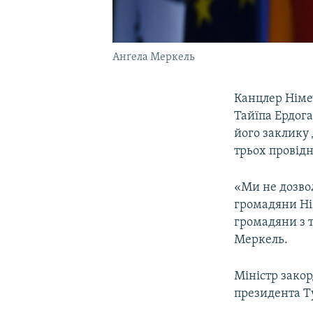
Анґела Меркель
Канцлер Німе
Тайїпа Ердога
його заклику
трьох провідн
«Ми не дозвол
громадяни Ні
громадяни з 
Меркель.
Міністр зако
президента Т