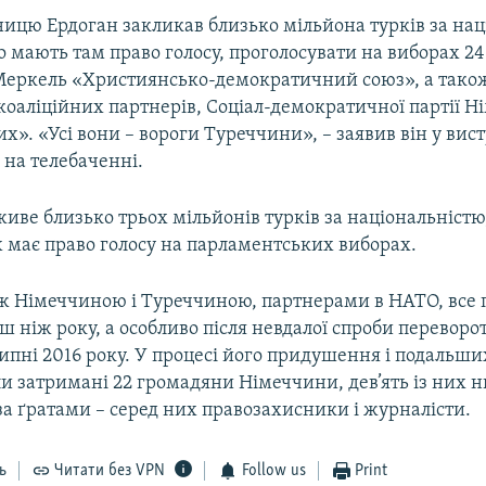
ницю Ердоган закликав близько мільйона турків за нац
 мають там право голосу, проголосувати на виборах 24
 Меркель «Християнсько-демократичний союз», а також
оаліційних партнерів, Соціал-демократичної партії Н
их». «Усі вони – вороги Туреччини», – заявив він у вист
 на телебаченні.
иве близько трьох мільйонів турків за національністю,
х має право голосу на парламентських виборах.
ж Німеччиною і Туреччиною, партнерами в НАТО, все
ш ніж року, а особливо після невдалої спроби переворот
ипні 2016 року. У процесі його придушення і подальши
и затримані 22 громадяни Німеччини, дев’ять із них н
а ґратами – серед них правозахисники і журналісти.
ь
Читати без VPN
Follow us
Print