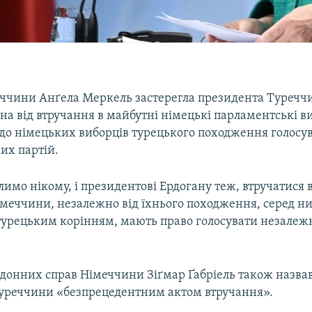
ччини Анґела Меркель застерегла президента Туречч
на від втручання в майбутні німецькі парламентські в
 до німецьких виборців турецького походження голосу
их партій.
имо нікому, і президентові Ердогану теж, втручатися в
меччини, незалежно від їхнього походження, серед них
турецьким корінням, мають право голосувати незалежн
рдонних справ Німеччини Зіґмар Ґабріель також назва
уреччини «безпрецедентним актом втручання».