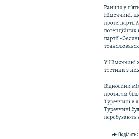
Раніше у п’ят
Німеччині, що
проти партії
потенційних к
партії «Зелен
транслювався
У Німеччині ж
третини з ни
Відносини мі
протягом біль
Туреччині в л
Туреччині бул
перебувають з
Поділитис