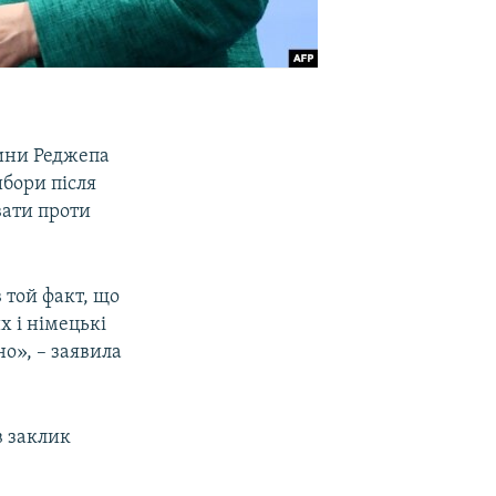
ини Реджепа
ибори після
вати проти
 той факт, що
 і німецькі
о», – заявила
в заклик